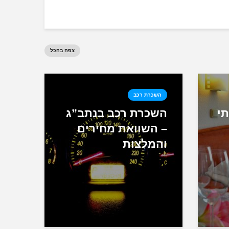
צפה בהכל
השכרת רכב
תי
השכרת רכב בנתב”ג
– השוואת מחירים
והמלצות