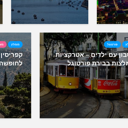
ץ
פורטוגל
מומלץ
מער
בון עם ילדים – אטרקציות
קפריסין 
לצות בבירת פורטוגל
לחופשה