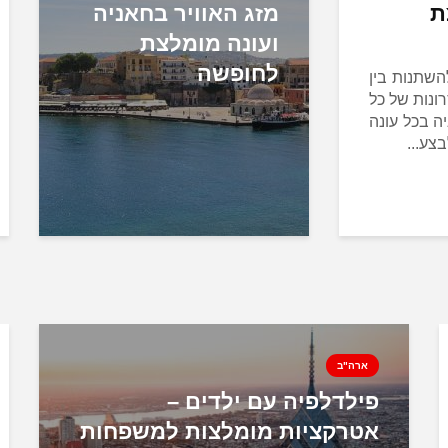
ת
מזג האוויר בחאניה
ועונה מומלצת
לחופשה
השתנות בין
ונות של כל
יה בכל עונה
צע...
ארה"ב
פילדלפיה עם ילדים –
אטרקציות מומלצות למשפחות