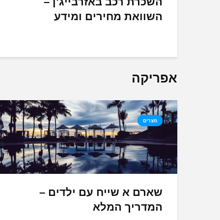
השכרת רכב באזרבייג’ן –
 כל
..
השוואת מחירים ומידע
אפריקה
מצרים
שארם א שייח עם ילדים –
המדריך המלא