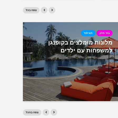
צפה בכל
בתי מלון
תאילנד
אוס
מלונות מומלצים בקופנגן
0
למשפחות עם ילדים
למש
צפה בהכל