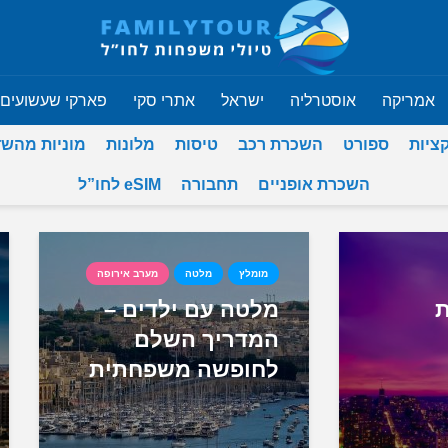
אמריקה
אוסטרליה
ישראל
אתרי סקי
פארקי שעשועים
ציות
ספורט
השכרת רכב
טיסות
מלונות
מוניות מהש
השכרת אופניים
תחבורה
eSIM לחו”ל
מומלץ
מלטה
מערב אירופה
ת
מלטה עם ילדים –
המדריך השלם
לחופשה משפחתית