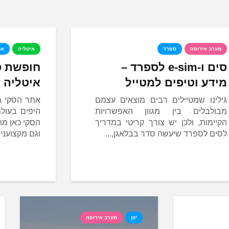
מערב אירופה
ספרד
איטליה
את
סים ו-e-sim לספרד –
מידע וטיפים למטייל
איטליה
גילינו שמטיילים רבים מוצאים עצמם
מבולבלים בין מגוון האפשרויות
היפים בעולם
הקיימות, ולכן יש צורך קריטי במדריך
הסקי כאן מת
לסים לספרד שיעשה סדר בבלאגן,...
וגם מקצועני
יוון
מערב אירופה