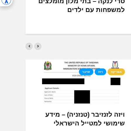
סרי לנקה – בתי מלון מומלצים
ההתנ
אמצע
למשפחות עם ילדים
אפריקה
ויזה
זנזיבר
אתיו
ויזה לזנזיבר (טנזניה) – מידע
השכ
שימושי למטייל הישראלי
השו