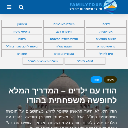
דילים
טיולים מאורגנים
שימושון
אטרקציות
השכרת רכב
כרטיסי טיסה
מלונות מומלצים
מוניות משדה התעופה
ביטוח
כרטיסי ספורט
הזמנת מט”ח
ביטוח לרכב שכור בחו”ל
סים לחו”ל
השכרת אופניים
תחבורה
eSIM לחו”ל
טיולים מאורגנים לחו”ל
אסיה
הודו
הודו עם ילדים – המדריך המלא
לחופשה משפחתית בהודו
הודו היא לא היעד הראשון שקופץ לראש כשחושבים על חופשה
משפחתית בחו"ל, אבל יש משפחות שעבורן חופשה בהודו עם
הילדים יכולה להיות חוויה בלתי נשכחת. אז איך עושים את זה?