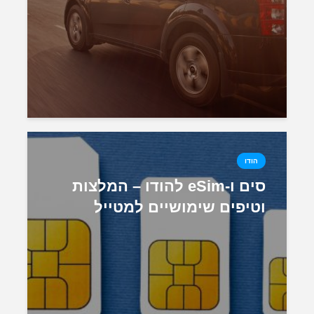
הודו
סים ו-eSim להודו – המלצות
וטיפים שימושיים למטייל