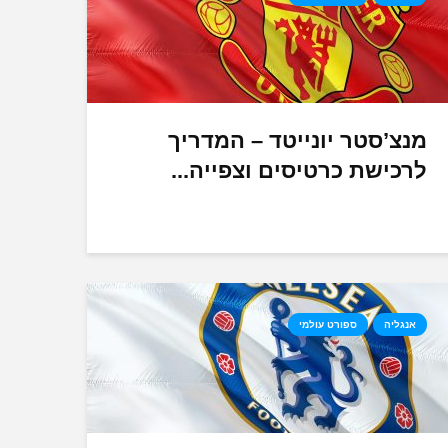
מנצ’סטר יונייטד – המדריך
לרכישת כרטיסים וצפייה...
אנגליה
ספורט עולמי