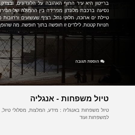
ברייטון היא עיר החוף האהובה על הלונדונים, ובצדק
נסיעה ברכבת מלונדון מפרידה בין ההמולה של הבירה 
טיילת ים ארוכה, חלוקי נחל, רציף שעשועים ורחובות 
חנויות קטנות. לילדים זו חופשה בתוך חופשה. מה שהופך.
הוספת תגובה
טיול משפחות - אנגליה
טיול משפחות באנגליה : מידע, המלצות, מסלולי טיול, יע
למשפחות ועוד