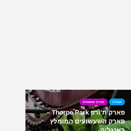
אנגליה
פארקי שעשועים
פארק ת’ורפ Thorpe Park –
פארק השעשועים המומלץ
באנגליה