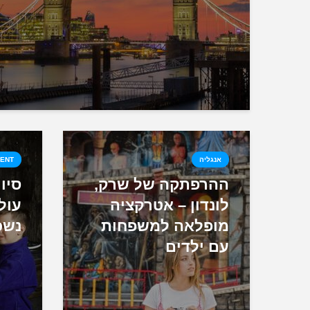
אנגליה
MENT
ההרפתקה של שרק,
סיור
לונדון – אטרקציה
עול
מופלאה למשפחות
נשכ
עם ילדים