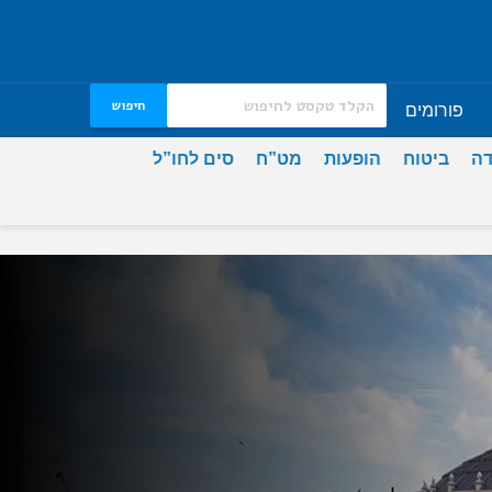
חיפוש
פורומים
דה
ביטוח
הופעות
מט”ח
סים לחו”ל