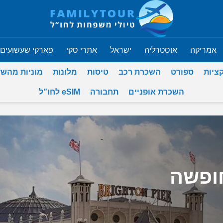
אמריקה
אוסטרליה
ישראל
אתרי סקי
פארקי שעשועים
ציות
ספורט
השכרת רכב
טיסות
מלונות
מוניות מהש
השכרת אופניים
תחבורה
eSIM לחו”ל
חופשה