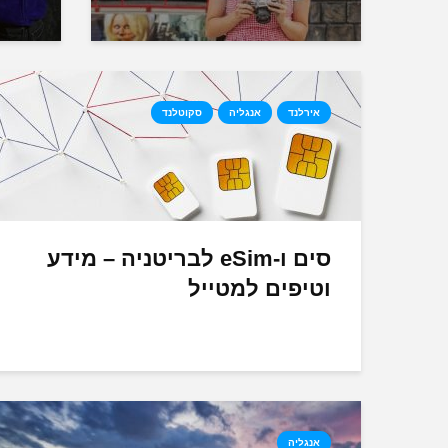
אירלנד
אנגליה
סקוטלנד
סים ו-eSim לבריטניה – מידע
וטיפים למטייל
אנגליה