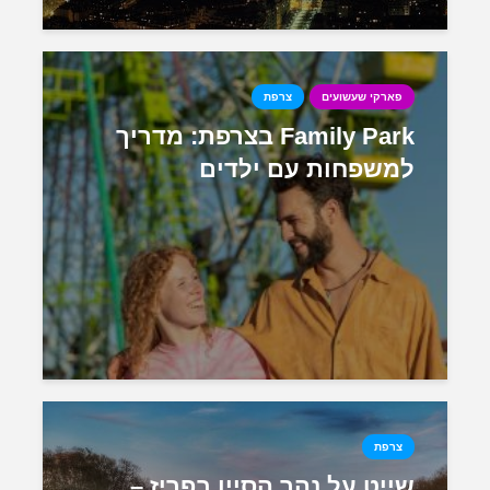
פארקי שעשועים
צרפת
Family Park בצרפת: מדריך
למשפחות עם ילדים
צרפת
שייט על נהר הסיין בפריז –