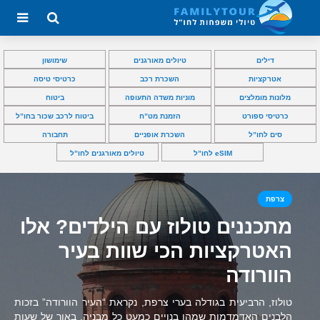
דילים
טיולים מאורגנים
שימושון
אטרקציות
השכרת רכב
כרטיסי טיסה
מלונות מומלצים
מוניות משדה התעופה
ביטוח
כרטיסי ספורט
הזמנת מט”ח
ביטוח לרכב שכור בחו”ל
סים לחו”ל
השכרת אופניים
תחבורה
eSIM לחו”ל
טיולים מאורגנים לחו”ל
צרפת
מתכננים טולוז עם הילדים? אלו
האטרקציות הכי שוות בעיר
הוורודה
טולוז, הרביעית בגודלה בערי צרפת, נקראת “העיר הוורודה” בזכות
הלבנים האדמדמות שמהן בנויים כמעט כל מבניה. באור של שעות