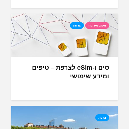
מערב אירופה
צרפת
סים ו-eSim לצרפת – טיפים
ומידע שימושי
צרפת