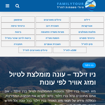
דילים
טיולים מאורגנים
שימושון
אטרקציות
השכרת רכב
כרטיסי טיסה
מלונות מומלצים
מוניות משדה התעופה
ביטוח
כרטיסי ספורט
הזמנת מט”ח
ביטוח לרכב שכור בחו”ל
סים לחו”ל
השכרת אופניים
תחבורה
eSIM לחו”ל
טיולים מאורגנים לחו”ל
ניו זילנד
ניו זילנד – עונה מומלצת לטיול
ומזג אוויר לפי עונות
מזג האוויר בניו זילנד והעונות המומלצות לטיול בניו זילנד - אם
אתם מתכננים טיול בניו זילנד, כדאי לקרוא את הכתבה המפורטת,
הכוללת מידע על תנאי מזג האוויר בניו זילנד בכל עונה וכל חודש