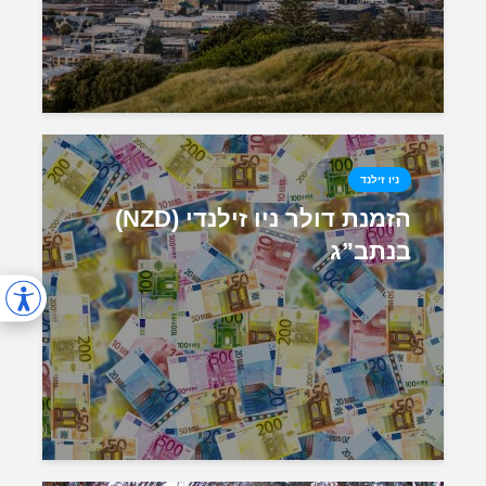
ניו זילנד
הזמנת דולר ניו זילנדי (NZD)
בנתב”ג