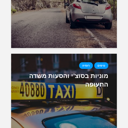
טיפים
רוסיה
מוניות בסוצ’י והסעות משדה
התעופה