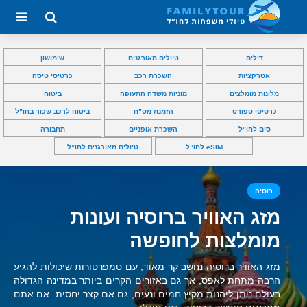
דילים
טיולים מאורגנים
שימושון
אטרקציות
השכרת רכב
כרטיסי טיסה
מלונות מומלצים
מוניות משדה התעופה
ביטוח
כרטיסי ספורט
הזמנת מט”ח
ביטוח לרכב שכור בחו”ל
סים לחו”ל
השכרת אופניים
תחבורה
eSIM לחו”ל
טיולים מאורגנים לחו”ל
רוסיה
מזג האוויר ברוסיה ועונות
מומלצות לחופשה
מזג האוויר ברוסיה נחשב קר מאוד, עם טמפרטורות שיכולות להגיע
הרבה מתחת לאפס, אך גם באזורים הקרים ביותר במדינה הגדולה
בעולם ניתן ליהנות מקיץ חמים ונעים, גם אם קצר יחסית. אם אתם