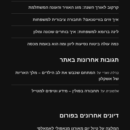
קרקוב לאורך השנה: מזג האוויר והעונה המשתלמת
איך זזים בווייטנאם? תחבורה ציבורית למשפחות
לינה ברומא למשפחות: איך בוחרים שכונה ומלון
כמה עולה ביטוח נסיעות ליוון ומה הוא באמת מכסה
תגובות אחרונות באתר
ברלה וארי
על
המתחם שכבש את לב הילדים – מלך האריות
של אשקלון
אלמונית
על
תחבורה בפולין – מידע וטיפים למטייל
דיונים אחרונים בפורום
המלצה על טיול יום מאורגן מנאפולי לאמאלפי