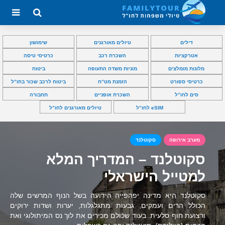
דילים
טיולים מאורגנים
שימושון
אטרקציות
השכרת רכב
כרטיסי טיסה
מלונות מומלצים
מוניות משדה התעופה
ביטוח
כרטיסי ספורט
הזמנת מט”ח
ביטוח לרכב שכור בחו”ל
סים לחו”ל
השכרת אופניים
תחבורה
eSIM לחו”ל
טיולים מאורגנים לחו”ל
מערב אירופה
סקוטלנד
סקוטלנד – המדריך המלא
למטייל הישראלי
סקוטלנד היא מדינה יפהפייה הידועה בשל הנוף המרשים שלה
הכולל הרים ועמקים, גבעות מתגלגלות, יערות ושדות ירוקים
ורצועת חוף סלעית. בעוד שכולם מכירים את לוך נס המיתולוגי ואת