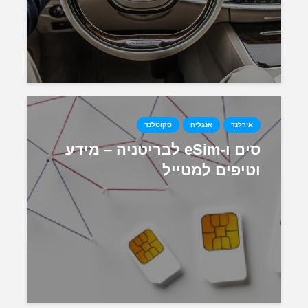
אירלנד
אנגליה
סקוטלנד
סים ו-eSim לבריטניה – מידע
וטיפים למטייל