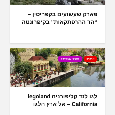
פארק שעשועים בקפריסין –
“הר ההרפתקאות” בקיפרונטה
ארה"ב
פארקי שעשועים
לגו לנד קליפורניה legoland
California – אל ארץ הלגו