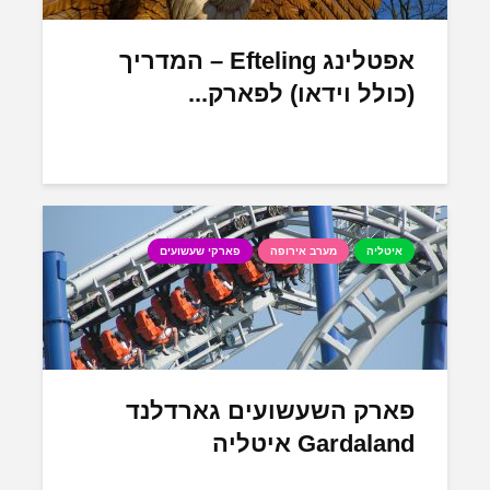
אפטלינג Efteling – המדריך
(כולל וידאו) לפארק...
איטליה
מערב אירופה
פארקי שעשועים
פארק השעשועים גארדלנד
Gardaland איטליה