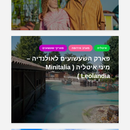
איטליה
מערב אירופה
פארקי שעשועים
פארק השעשועים לאולנדיה –
מיני איטליה ( Minitalia
Leolandia )