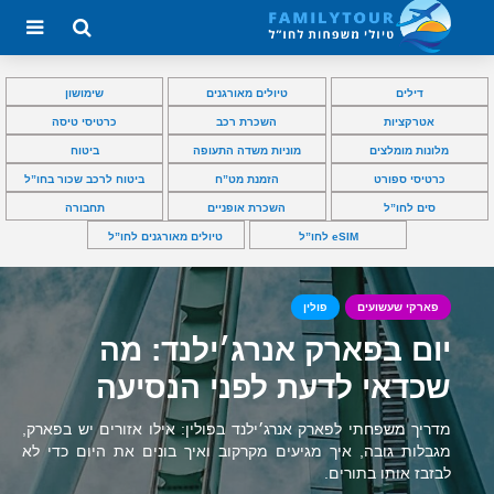
דילים
טיולים מאורגנים
שימושון
אטרקציות
השכרת רכב
כרטיסי טיסה
מלונות מומלצים
מוניות משדה התעופה
ביטוח
כרטיסי ספורט
הזמנת מט”ח
ביטוח לרכב שכור בחו”ל
סים לחו”ל
השכרת אופניים
תחבורה
eSIM לחו”ל
טיולים מאורגנים לחו”ל
פארקי שעשועים
פולין
יום בפארק אנרג׳ילנד: מה
שכדאי לדעת לפני הנסיעה
מדריך משפחתי לפארק אנרג׳ילנד בפולין: אילו אזורים יש בפארק,
מגבלות גובה, איך מגיעים מקרקוב ואיך בונים את היום כדי לא
לבזבז אותו בתורים.