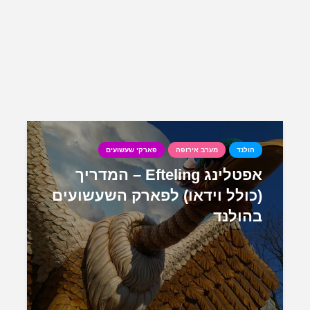
הולנד
מערב אירופה
פארקי שעשועים
אפטלינג Efteling – המדריך
(כולל וידאו) לפארק השעשועים
בהולנד