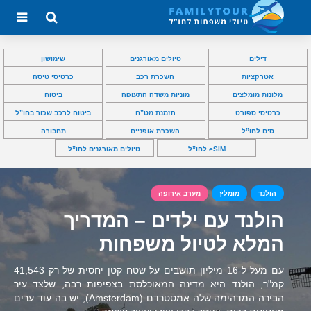
דילים
טיולים מאורגנים
שימושון
אטרקציות
השכרת רכב
כרטיסי טיסה
מלונות מומלצים
מוניות משדה התעופה
ביטוח
כרטיסי ספורט
הזמנת מט”ח
ביטוח לרכב שכור בחו”ל
סים לחו”ל
השכרת אופניים
תחבורה
eSIM לחו”ל
טיולים מאורגנים לחו”ל
הולנד
מומלץ
מערב אירופה
הולנד עם ילדים – המדריך
המלא לטיול משפחות
עם מעל ל-16 מיליון תושבים על שטח קטן יחסית של רק 41,543
קמ"ר, הולנד היא מדינה המאוכלסת בצפיפות רבה, שלצד עיר
הבירה המדהימה שלה אמסטרדם (Amsterdam), יש בה עוד ערים