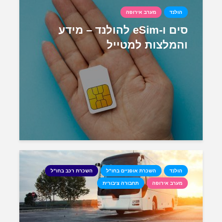
הולנד
מערב אירופה
סים ו-eSim להולנד – מידע
והמלצות למטייל
הולנד
השכרת אופניים בחו"ל
השכרת רכב בחו"ל
מערב אירופה
תחבורה ציבורית