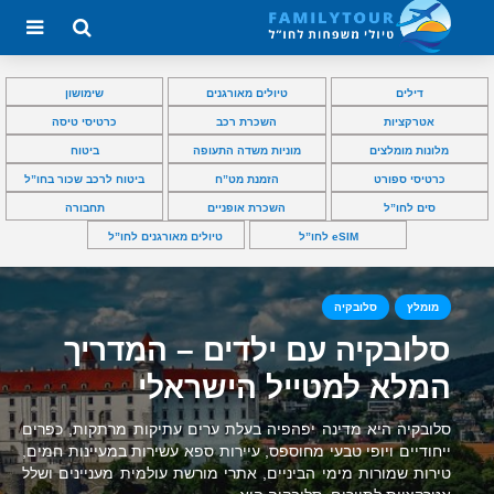
דילים
טיולים מאורגנים
שימושון
אטרקציות
השכרת רכב
כרטיסי טיסה
מלונות מומלצים
מוניות משדה התעופה
ביטוח
כרטיסי ספורט
הזמנת מט”ח
ביטוח לרכב שכור בחו”ל
סים לחו”ל
השכרת אופניים
תחבורה
eSIM לחו”ל
טיולים מאורגנים לחו”ל
מומלץ
סלובקיה
סלובקיה עם ילדים – המדריך
המלא למטייל הישראלי
סלובקיה היא מדינה יפהפיה בעלת ערים עתיקות מרתקות, כפרים
ייחודיים ויופי טבעי מחוספס, עיירות ספא עשירות במעיינות חמים,
טירות שמורות מימי הביניים, אתרי מורשת עולמית מעניינים ושלל