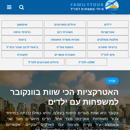
דילים
טיולים מאורגנים
שימושון
אטרקציות
השכרת רכב
כרטיסי טיסה
מלונות מומלצים
מוניות משדה התעופה
ביטוח
כרטיסי ספורט
הזמנת מט”ח
ביטוח לרכב שכור בחו”ל
סים לחו”ל
השכרת אופניים
תחבורה
eSIM לחו”ל
טיולים מאורגנים לחו”ל
קנדה
האטרקציות הכי שוות בוונקובר
למשפחות עם ילדים
ונקובר היא אחת הערים היפות בעולם, והיא כאילו נבנתה במיוחד
עבור משפחות: אוקיינוס מצד אחד, הרים מיוערים מצד שני,
ובאמצע עיר נקייה ונעימה עם פארקים ענקיים, אקווריום