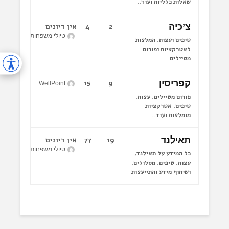
שאלות כלליות ועוד..
צ’כיה
2
4
אין דיונים
טיולי משפחות לחו"ל
טיפים ועצות, המלצות
לאטרקציות ופורום
מטיילים
קפריסין
9
15
WellPoint
פורום מטיילים, עצות,
טיפים, אטרקציות
מומלצות ועוד..
תאילנד
19
77
אין דיונים
טיולי משפחות לחו"ל
כל המידע על תאילנד,
עצות, טיפים, מסלולים,
ושיתוף מידע והתייעצות