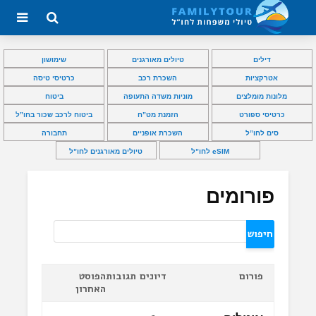
דילים
טיולים מאורגנים
שימושון
אטרקציות
השכרת רכב
כרטיסי טיסה
מלונות מומלצים
מוניות משדה התעופה
ביטוח
כרטיסי ספורט
הזמנת מט”ח
ביטוח לרכב שכור בחו”ל
סים לחו”ל
השכרת אופניים
תחבורה
eSIM לחו”ל
טיולים מאורגנים לחו”ל
פורומים
פורום
דיונים
תגובות
הפוסט
האחרון