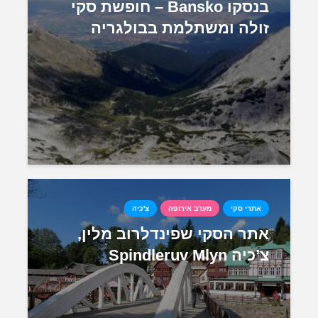
בנסקו Bansko – חופשת סקי
זולה ומשתלמת בבולגריה
אתרי סקי
מערב אירופה
צ'כיה
אתר הסקי שפינדלרוב מלין,
צ’כיה Spindleruv Mlyn