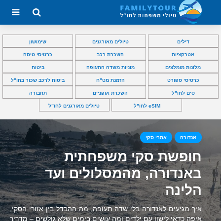
דילים
טיולים מאורגנים
שימושון
אטרקציות
השכרת רכב
כרטיסי טיסה
מלונות מומלצים
מוניות משדה התעופה
ביטוח
כרטיסי ספורט
הזמנת מט”ח
ביטוח לרכב שכור בחו”ל
סים לחו”ל
השכרת אופניים
תחבורה
eSIM לחו”ל
טיולים מאורגנים לחו”ל
אנדורה
אתרי סקי
חופשת סקי משפחתית
באנדורה, מהמסלולים ועד
הלינה
איך מגיעים לאנדורה בלי שדה תעופה, מה ההבדל בין אזורי הסקי,
איפה כדאי לישון עם ילדים ומה עושים בימים שלא גולשים – מדריך