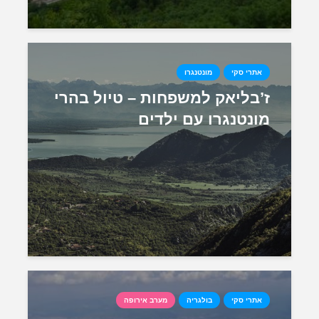
אתרי סקי
מונטנגרו
ז’בליאק למשפחות – טיול בהרי
מונטנגרו עם ילדים
אתרי סקי
בולגריה
מערב אירופה