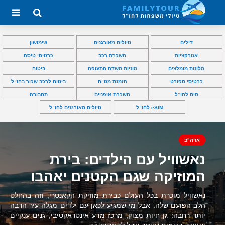
דילים
טיולים מאורגנים
שימושון
אטרקציות
השכרת רכב
כרטיסי טיסה
מלונות מומלצים
מוניות משדה התעופה
ביטוח
כרטיסי ספורט
הזמנת מט”ח
ביטוח לרכב שכור בחו”ל
סים לחו”ל
השכרת אופניים
תחבורה
eSIM לחו”ל
טיולים מאורגנים לחו”ל
ארה"ב
נאשוויל עם הילדים: בירת
המוזיקה שגם הקטנים יאהבו
נאשוויל מוכרת בכל העולם כבירת מוזיקת הקאנטרי, וזה בהחלט
הלב הפועם שלה. אבל מי שמגיע לכאן עם ילדים מגלה עיר הרבה
יותר רחבה: גן חיות מצוין, מרכז מדע אינטראקטיבי, גנים ענקיים