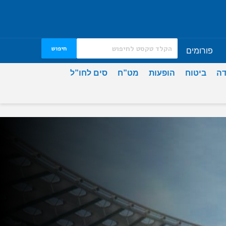
חיפוש
פורומים
דה
ביטוח
הופעות
מט”ח
סים לחו”ל