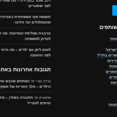
רכב שכור בסביליה – מה שווה ל
לפני שסוגרים
חופשת סקי משפחתית באנדורה,
מהמסלולים ועד הלינה
שותפים
נורבגיה ופוליסת הנסיעות: מה 
אתר
לבדוק למשפחה
ישראל
לטוס ליפן עם ילדים – מה כדאי
שרים בחו"ל
לפני ההזמנה
יירות
בות
תגובות אחרונות באתר
אמרים
רים
ברלה וארי
על
המתחם שכבש את 
רשת
הילדים – מלך האריות של אשקלו
אלמונית
על
תחבורה בפולין – מיד
וטיפים למטייל
מצווה