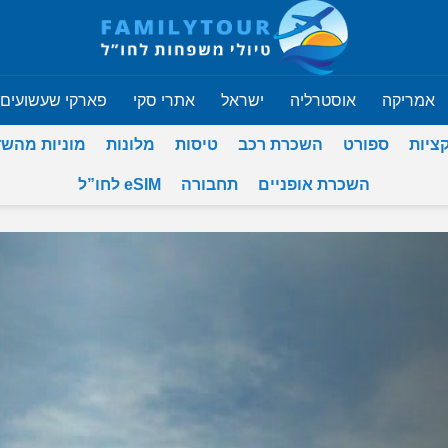
אמריקה
אוסטרליה
ישראל
אתרי סקי
פארקי שעשועים
ציות
ספורט
השכרת רכב
טיסות
מלונות
מוניות מהש
השכרת אופניים
תחבורה
eSIM לחו”ל