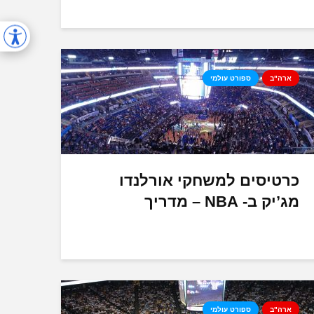
ארה"ב
ספורט עולמי
כרטיסים למשחקי אורלנדו
מג’יק ב- NBA – מדריך
ארה"ב
ספורט עולמי