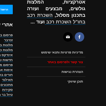
אטרקציות, המלצות
גולשים, מבצעים ועזרה
בתכנון מסלול,
השכרת רכב
בחו"ל
השכרת רכב
ועוד ...
אתרי 
פרסום ב
זנזיבר
מלונות ב
מלונות כ
מדיניות פרטיות ותנאי שימוש
אינדקס ת
חדשות טו
צור קשר ולפרסום באתר
פרסום מ
אימות את
הצהרת נגישות
חורים ב
תאילנד
תוכן שיווקי
מתכונים
סקירות
טיול בר 