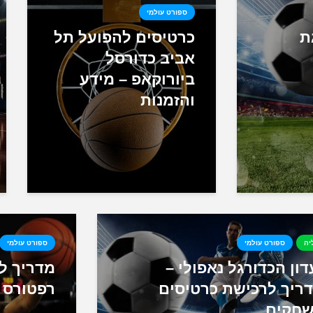
ספורט עולמי
ת
כרטיסים להפועל תל
אביב כדורסל
ביורוקאפ – מידע
והזמנות
יה
ספורט עולמי
ספורט עולמי
דון הכדורגל נאפולי –
מדריך ל
ריך לרכישת כרטיסים
רפטורס
חקים