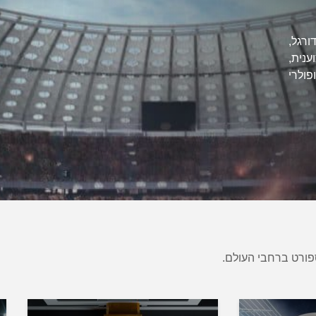
ורגל,
נית,
ולרי
פורט ברחבי העולם.