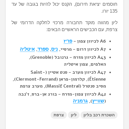
חוסמים יציאת חירום), הקנס יכול להיות בגובה של עד
135 יורו.
ליון מהווה מוקד תחבורה מרכזי לחלקה הדרומי של
צרפת, עם הכבישים הראשיים הבאים:
A6 לכיוון צפון –
פריז
A7 לכיוון דרום – מרסיי,
,
,
ניס
ספרד
איטליה
A43 לכיוון מזרח – גרנובל (Grenoble),
האלפים, צפון איטליה
A47 לכיוון מערב – סנט אטיין (Saint-
Étienne), קלרמון-פראן (Clermont-Ferrand),
מסיב סנטרל (Massif Central), מערב צרפת
A42 לכיוון צפון-מזרח – בורג אן-ברס, ז’נבה
),
(
שווייץ
גרמניה
השכרת רכב בליון
ליון
צרפת