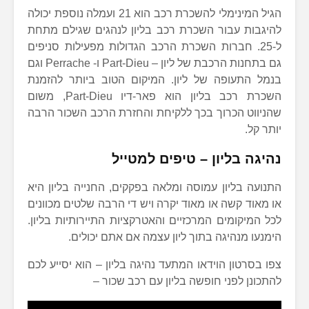
הגיל המינימלי להשכרת רכב הוא 21 ועמלה נוספת יכולה
להיגבות עבור השכרת רכב בליון לנהגים שגילם מתחת
ל-25. חברות השכרת הרכב הגדולות מפעילות סניפים
גם בתחנות הרכבת של ליון – Part-Dieu ו- Perrache וגם
בנמל התעופה של ליון. המיקום הטוב ביותר להזמנת
השכרת רכב בליון הוא פאר-דיו Part-Dieu, משום
שהניווט הכרוך בכך ללקיחת והחזרת הרכב השכור הרבה
יותר קל.
נהיגה בליון – טיפים למטייל
התנועה בליון עמוסה ומלאה בפקקים, החנייה בליון היא
או מאוד קשה או מאוד יקרה ויש די הרבה שלטים מכוונים
לכל המיקומים המרכזיים והאטרקציות התיירותיות בליון.
הימנעו מנהיגה בתוך ליון עצמה אם אתם יכולים.
צפו בסרטון הוידאו המתעד נהיגה בליון – הוא יסייע לכם
להתכונן לפני חופשה בליון עם רכב שכור –