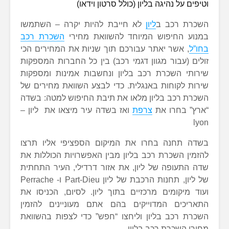
וטיפים על נהיגה בליון (כולל סרטון וידאו)
השכרת רכב ב
ליון
לא חייבת להיות יקרה – השתמשו
במנוע החיפוש המיוחד להשוואת מחירי
השכרת רכב
בחו”ל
, אשר יאתר עבורכם תוך שניות את המחירים הכי
זולים (עבור מגוון דגמי רכב) בין כל החברות המספקות
שירותי השכרת רכב בליון ונחשבות אמינות ומספקות
שירות לקוחות באנגלית. כדי לבצע השוואת מחירים של
השכרת רכב בליון מלאו את תיבת החיפוש למטה: בשדה
“ארץ” בחרו את
צרפת
ואז בשדה עיר מיצאו את ליון –
lyon
בשדה תחנה בחרו את המיקום הספציפי אליו תרצו
להזמין השכרת רכב בליון מבין האפשרויות הכוללות את
שדה התעופה של ליון, את אזור דרדילי, העיר התחתית
של ליון, תחנות הרכבת של ליון Part-Dieu ו- Perrache
ועוד מיקומים מרכזיים בתוך ליון. לסיום, הכניסו את
התאריכים המדוייקים בהם אתם מעוניינים להזמין
השכרת רכב בליון וליחצו “חפש” כדי לצפות בהשוואת
מחירי השכרת רכב בליון