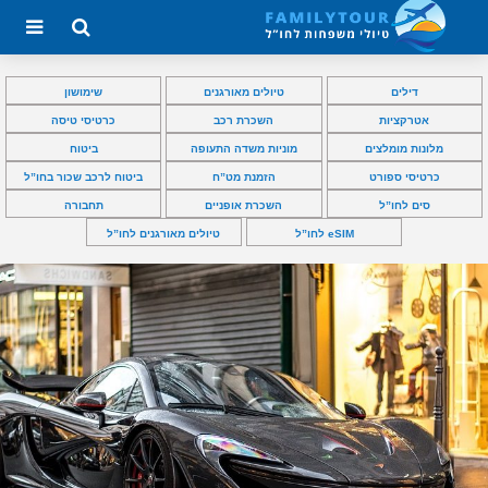
דילים
טיולים מאורגנים
שימושון
אטרקציות
השכרת רכב
כרטיסי טיסה
מלונות מומלצים
מוניות משדה התעופה
ביטוח
כרטיסי ספורט
הזמנת מט”ח
ביטוח לרכב שכור בחו”ל
סים לחו”ל
השכרת אופניים
תחבורה
eSIM לחו”ל
טיולים מאורגנים לחו”ל