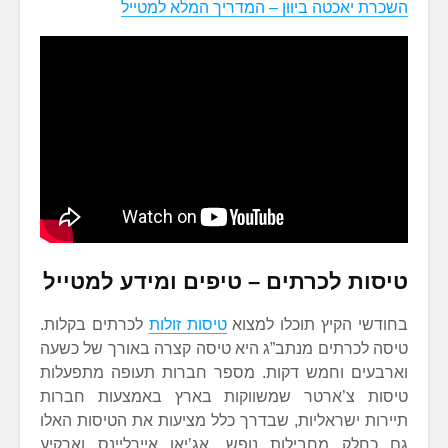
השכרת יאכטה ביוון – המדריך המלא למטייל
טיסות לכרתים – טיפים ומידע למטייל
בחודשי הקיץ תוכלו למצוא
טיסות זולות
לכרתים בקלות.
טיסה לכרתים מנתב”ג היא טיסה קצרה באורך של כשעה
וארבעים וחמש דקות. מספר חברות תעופה מתפעלות
טיסות צ’ארטר שמשווקות בארץ באמצעות חברות
תיירות ישראליות, שבדרך כלל מציעות את הטיסות האלו
גם כחלק מחבילות נופש. אג’יאן איירליינס וארקיע