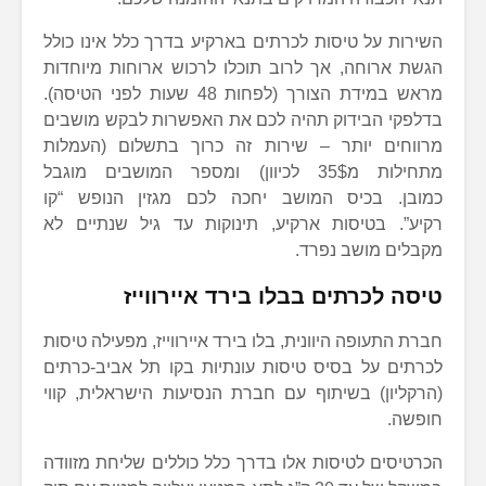
השירות על טיסות לכרתים בארקיע בדרך כלל אינו כולל
הגשת ארוחה, אך לרוב תוכלו לרכוש ארוחות מיוחדות
מראש במידת הצורך (לפחות 48 שעות לפני הטיסה).
בדלפקי הבידוק תהיה לכם את האפשרות לבקש מושבים
מרווחים יותר – שירות זה כרוך בתשלום (העמלות
מתחילות מ35$ לכיוון) ומספר המושבים מוגבל
כמובן. בכיס המושב יחכה לכם מגזין הנופש “קו
רקיע”. בטיסות ארקיע, תינוקות עד גיל שנתיים לא
מקבלים מושב נפרד.
טיסה לכרתים בבלו בירד איירווייז
חברת התעופה היוונית, בלו בירד איירווייז, מפעילה טיסות
לכרתים על בסיס טיסות עונתיות בקו תל אביב-כרתים
(הרקליון) בשיתוף עם חברת הנסיעות הישראלית, קווי
חופשה.
הכרטיסים לטיסות אלו בדרך כלל כוללים שליחת מזוודה