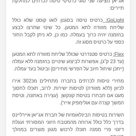
אג’יאן מציעה שני סוגי כרטיסי טיסה לכרתים למחלקת
תיירים:
GoLight:
כרטיס טיסה בסגנון לואו קוסט שלא כולל
שליחת מזוודה לתא המטען. כל שינוי שתרצו לבצע
בהזמנה יהיה כרוך בעמלה. כמו כן, לא ניתן לקבל החזר
כספי על כרטיס מסוג זה.
Flex:
כרטיס סטנדרטי שכולל שליחת מזוודה לתא המטען
(עד 23 ק”ג), אפשרות לביצוע שינויים בהזמנה ללא עמלה
(ייתכן שיחול חיוב על הפרשי מחירים) וביטול בעד עמלה.
מחירי טיסות לכרתים בחברה מתחילים מכ302 אירו
לכיוון (ללא מזוודה) לטיסות ישירות. לרוב, תוכלו לחסוך
מעט אם תבחרו בטיסת קונקשן (עצירה באתונה, וטיסת
המשך קצרה עם אולימפיק אייר).
השירות בטיסות הבינלאומיות של חברת אג’יאן איירליינס
בדרך כלל כולל ארוחה מהמטבח היווני המסורתי ועגלת
דיוטי פרי ממנה תוכלו לרכוש מגוון מוצרים במהלך