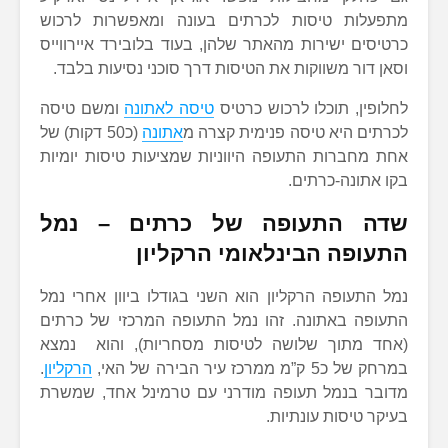
מתפעלות טיסות לכרתים בעונה ומאפשרות לרכוש
כרטיסים ישירות מהאתר שלהן, בעוד בלובירד איירווייס
וסאן דור משווקות את הטיסות דרך סוכני נסיעות בלבד.
לחלופין, תוכלו לרכוש כרטיס
טיסה לאתונה
ומשם טיסה
לכרתים היא טיסה פנימית קצרה מ
אתונה
(כ50 דקות) של
אחת מחברות התעופה היווניות שמציעות טיסות יומיות
בקו אתונה-כרתים.
שדה התעופה של כרתים – נמל
התעופה הבינלאומי הרקליון
נמל התעופה הרקליון הוא השני בגודלו ביוון אחרי נמל
התעופה באתונה. זהו נמל התעופה המרכזי של כרתים
(אחד מתוך שלושה לטיסות מסחריות), והוא נמצא
במרחק של כ5 ק”מ ממרכז עיר הבירה של האי,
הרקליון
.
מדובר בנמל תעופה מודרני עם טרמינל אחד, שמשרת
בעיקר טיסות עונתיות.