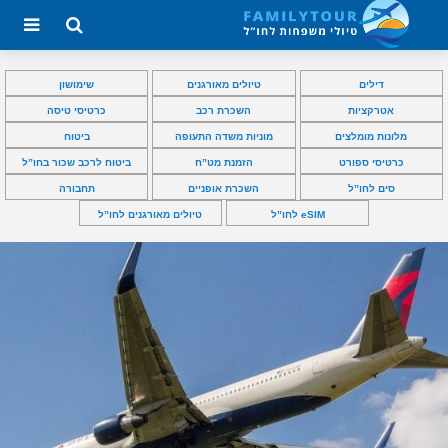
דילים
טיולים מאורגנים
שימושון
אטרקציות
השכרת רכב
כרטיסי טיסה
מלונות מומלצים
מוניות משדה התעופה
ביטוח
כרטיסי ספורט
הזמנת מט”ח
ביטוח לרכב שכור בחו”ל
סים לחו”ל
השכרת אופניים
תחבורה
eSIM לחו”ל
טיולים מאורגנים לחו”ל