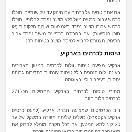
הטיסה.
אם אתם טסים אל כרתים עם תינוק עד גיל שנתיים, תוכלו
לרכוש עבורו כרטיס מוזל ללא מושב נפרד. לחלופין, תוכלו
לרכוש עבורו מושב נפרד באמצעות שירות הלקוחות (או
סוכן הנסיעות). אם בחרתם ברכישת מושב נפרד עבור
התינוק, תצטרכו להביא לטיסה מושב בטיחות תקני.
טיסות לכרתים בארקיע
ארקיע מציעה טיסות זולות לכרתים במגוון תאריכים
בעונה. לוח הזמנים כולל טיסות עונתיות בתדירות גבוהה
יחסית, בעיקר ביולי ובאוגוסט.
מחירי טיסות לכרתים בארקיע מתחילים מכ271$
לכרטיס הלוך-חזור.
רוב הכרטיסים שמציעה חברת ארקיע (למעט כרטיס
ארקיע אקספרס) כוללים שליחת מזוודה במשקל של עד
20 ק”ג לתא המטען, אך בכל מקרה מומלץ לבדוק את
תנאי הכבודה המדויקים בתנאי ההזמנה שלכם.