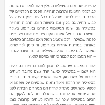
לתיירים שנוהגים בסיציליה מומלץ מאוד להקדיש תשומת
לב לכללי התנועה ותרבות הנהיגה. הפנסים הקדמיים של
הרכב חייבים להיות מופעלים בכל עת בזמן נהיגה על
כביש מהיר, גם בקיץ וגם בשעות היום. תרבות הנהיגה
בסיציליה גם שונה ממקומות אחרים באירופה, בעיקר
בנושא ההבהוב של האורות הקדמיים. אם אתם מעוניינים
לפנות שמאלה, ורכב שמגיע ממול מאט ומהבהב כלפיכם
באורות, במדינות אחרות באירופה, זה סימן לכך שהוא
מאפשר לכם לעבור, אבל בסיציליה הכוונה הפוכה לגמרי
– הוא מסמן לכם לעצור כי הוא מתכוון להאיץ.
אחד המצבים שחשוב להתכונן להם בנהיגה בסיציליה
הוא גשם – בסיציליה כאשר יורד גשם מדובר לעיתים
קרובות על גשם חזק מאוד שמזכיר קצת מונסון טרופי.
בסיציליה יש הרבה מאוד נהגים שנוסעים על אופנוע או
קטנוע וכשהגשם מתחיל לרדת הם ממהרים הביתה לפני
שהוא יתחזק אפילו יותר – שימו לב ותנו להם לעקוף. גם
הביוב בסיציליה עולה על גדותיו לעיתים קרובות בזמן