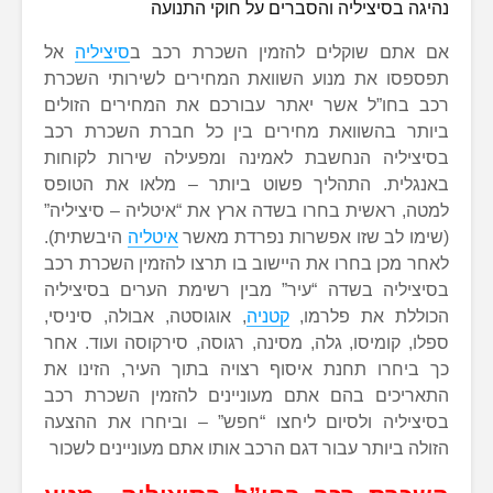
נהיגה בסיציליה והסברים על חוקי התנועה
אם אתם שוקלים להזמין השכרת רכב ב
סיציליה
אל
תפספסו את מנוע השוואת המחירים לשירותי השכרת
רכב בחו”ל אשר יאתר עבורכם את המחירים הזולים
ביותר בהשוואת מחירים בין כל חברת השכרת רכב
בסיציליה הנחשבת לאמינה ומפעילה שירות לקוחות
באנגלית. התהליך פשוט ביותר – מלאו את הטופס
למטה, ראשית בחרו בשדה ארץ את “איטליה – סיציליה”
(שימו לב שזו אפשרות נפרדת מאשר
איטליה
היבשתית).
לאחר מכן בחרו את היישוב בו תרצו להזמין השכרת רכב
בסיציליה בשדה “עיר” מבין רשימת הערים בסיציליה
הכוללת את פלרמו,
קטניה
, אוגוסטה, אבולה, סיניסי,
ספלו, קומיסו, גלה, מסינה, רגוסה, סירקוסה ועוד. אחר
כך ביחרו תחנת איסוף רצויה בתוך העיר, הזינו את
התאריכים בהם אתם מעוניינים להזמין השכרת רכב
בסיציליה ולסיום ליחצו “חפש” – וביחרו את ההצעה
הזולה ביותר עבור דגם הרכב אותו אתם מעוניינים לשכור