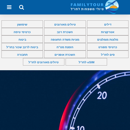
דילים
טיולים מאורגנים
שימושון
אטרקציות
השכרת רכב
כרטיסי טיסה
מלונות מומלצים
מוניות משדה התעופה
ביטוח
כרטיסי ספורט
הזמנת מט”ח
ביטוח לרכב שכור בחו”ל
סים לחו”ל
השכרת אופניים
תחבורה
eSIM לחו”ל
טיולים מאורגנים לחו”ל