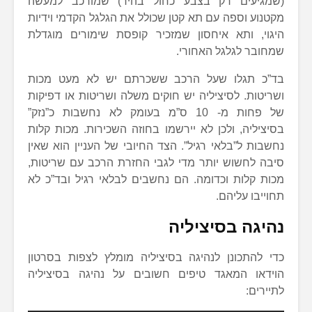
(שמגיעים רק בצבע כחול בהיר) שמורכב למעשה
מקטנוע וספה עם תא קטן שכולל את הגלגל הקדמי וידיות
היגוי, ותא איחסון שמזכיר קופסת שימורים מוגדלת
שמחובר לגלגל האחורי.
בד”כ תגלו שעל הרכב ששכרתם יש לא מעט מכות
ושריטות. לסיציליה יש חוקים משלה ושריטות או דפיקות
של פחות מ- 10 ס”מ בעומק לא נחשבות כ”נזק”
בסיציליה, ולכן לא יירשמו בחוזה השכירות. מכות קלות
נחשבות ל”בלאי רגיל”. הצד החיובי של העניין הוא שאין
סיבה לחשוש יותר מדי לגבי החזרת הרכב עם שריטות,
מכות קלות וכדומה. הם נחשבים לבלאי רגיל ובד”כ לא
תחוייבו עליהם.
נהיגה בסיציליה
כדי להתכונן לנהיגה בסיציליה מומלץ לצפות בסרטון
הוידאו המאגד טיפים חשובים על נהיגה בסיציליה
לתיירים: