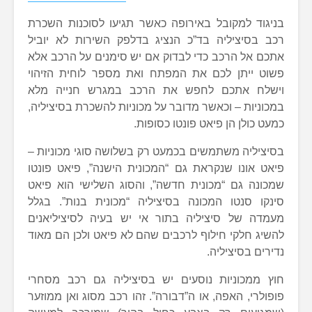
בניגוד למקובל באירופה כאשר תגיעו לסוכנות השכרת
רכב בסיציליה בד”כ הנציג בדלפק השירות לא יוביל
אתכם אל הרכב כדי לבדוק אם יש סימנים על הרכב אלא
פשוט ייתן לכם את המפתח ואת מספר לוחית הזיהוי
וישלח אתכם לחפש את הרכב במגרש חנייה מלא
במכוניות – וכאשר מדובר על מכוניות להשכרת בסיציליה,
כמעט כולן הן פיאט פונטו כסופות.
בסיציליה משתמשים בכמעט רק בשלושה סוגי מכוניות –
פיאט אונו שנקראת גם “המכונית הישנה”, פיאט פונטו
שמכונה גם “מכונית חדשה”, והסוג השלישי הוא פיאט
סינקו סנטו המכונה בסיציליה “מכונית בנות”. בגלל
מעמדה של סיציליה בתור אי יש בעיה לסיציליאנים
להשיג חלקי חילוף לרכבים שהם לא פיאט ולכן הם מאוד
נדירים בסיציליה.
חוץ ממכוניות נוסעים יש בסיציליה גם רכב מסחרי
פופולרי, האפה, או ה”דבורה”. זהו רכב מסוג ואן ממוזער