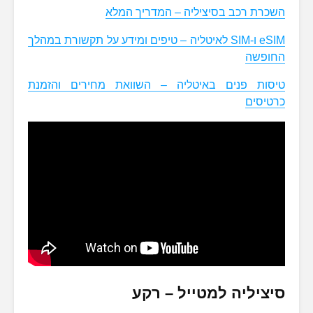
השכרת רכב בסיציליה – המדריך המלא
eSIM ו-SIM לאיטליה – טיפים ומידע על תקשורת במהלך
החופשה
טיסות פנים באיטליה – השוואת מחירים והזמנת
כרטיסים
סיציליה למטייל – רקע