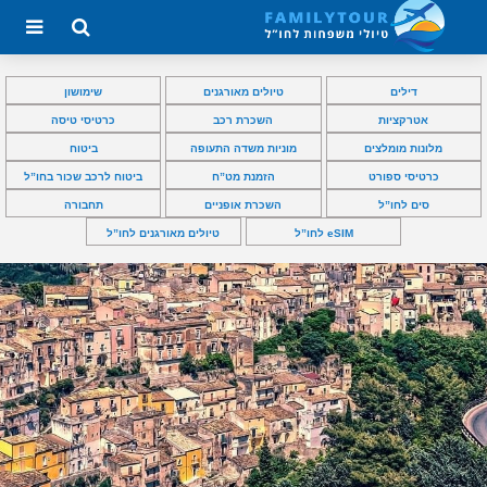
דילים
טיולים מאורגנים
שימושון
אטרקציות
השכרת רכב
כרטיסי טיסה
מלונות מומלצים
מוניות משדה התעופה
ביטוח
כרטיסי ספורט
הזמנת מט”ח
ביטוח לרכב שכור בחו”ל
סים לחו”ל
השכרת אופניים
תחבורה
eSIM לחו”ל
טיולים מאורגנים לחו”ל