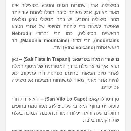
בסיציליה. ארגון שמורות הגנים והטבע בסיציליה אינו
מאוד מאורגן, אבל מאותה סיבה תוכלו ליהנות עוד יותר
מהרי סיציליה והטבע. יש כמה מסלולי טרק נפלאים
שאפשר לעשות כדי ליהנות מהיופי של אתרי הטבע
הראשיים בסיציליה, כמו הרי נברודי (
Nebrodi
mountains
), הרי מדוני (
Madonie mountains
), הר
הגעש אתנה (
Etna volcano
) ועוד.
מישורי המלח בטרפאני (
Salt Flats in Trapani
)
– כאן
תראו איך מיוצר מלח בדרך המסורתית של איסוף המלח
לאחר סיום הגיאות וטחינתו בטחנות רוח עתיקות. יכול
להיות אתר מעניין מאוד למשפחות המגיעות אל סיציליה
עם ילדים.
סן ויטו לו קאפו
(
San Vito Lo Capo
) – היא עיירת חוף
פופולרית בחוף המערבי של סיציליה, מפורסמת בחופים
החוליים שלה והאדריכלות המורית הלבנה הנמוכה בעלת
שתי הקומות בלבד.