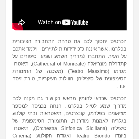
הכרטיס יחסוך לכם את טרחת התחבורה הציבורית
בפלרמו, אשר איננה כ”כ ידידותית לתיירים, וילמד אתכם
על העיר. התחברו למדריך השמע ושמעו סיפורים על
קתדרלת מונריאלה (Cathedral of Monreale), תיאטרון
מסימו (Teatro Massimo) (משכנה של התזמורת
הסימפונית של סיציליה), הווילות העיקריות, טירת זיסה
ועוד.
הכרטיס שכדאי להזמין מראש בקישור גם מקנה לכם
מדריך שמע לטיול בפלרמו, הנחה בכניסה למספר
מוזיאונים בפלרמו, קונצרטים, תיאטראות ובתי קולנוע
בגלריה לאמנות מודרנית, התזמורת הסימפונית של
סיציליה (Orchestra Sinfonica Siciliana), תיאטרון
ביונדו Teatro Biondo ואגודת הקולנוע (Cinema