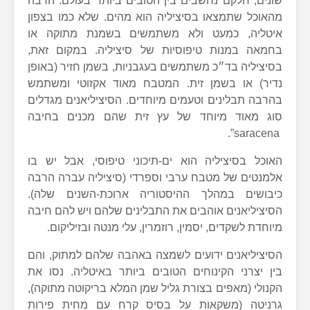
שונים, חלקם נחשבים בין הטובים ביותר בעולם. הרבה
מהאוכל שתמצאו בסיציליה הוא מהים. שלא כמו בצפון
איטליה, כמעט ולא משתמשים בשמנת מתוקה או
בחמאה במנות טיפוסיות של סיציליה. במקום זאת,
בסיציליה בד״כ משתמשים בעגבניות, בשמן חזיר (באופן
נדיר) או בשמן זית. המטבח מאוד אקזוטי ומשתמש
בהרבה תבלינים וטעמים מיוחדים. הסיציליאנים מגדלים
סוג מאוד מיוחד של עץ זית שהם מכנים בחיבה
saracena”.
האוכל בסיציליה הוא ים-תיכוני טיפוסי, אבל יש בו
אלמנטים של מטבח ערבי וספרדי (סיציליה עברה הרבה
כיבושים במהלך ההיסטוריה ארוכת-השנים שלה).
הסיציליאנים אוהבים את התבלינים שלהם ויש להם חיבה
מיוחדת לשקדים, יסמין, רוזמרין, עלי מנטה ובזיליקום.
הסיציליאנים ידועים לשמצה באהבה שלהם למתוק, והם
בין יצרני הקינוחים הטובים ביותר באיטליה. נסו את
הקנולי (מאפים בצורת גליל שמן המלא בריקוטה מתוקה),
גרניטה (משקאות על בסיס קרח עם מחית פירות