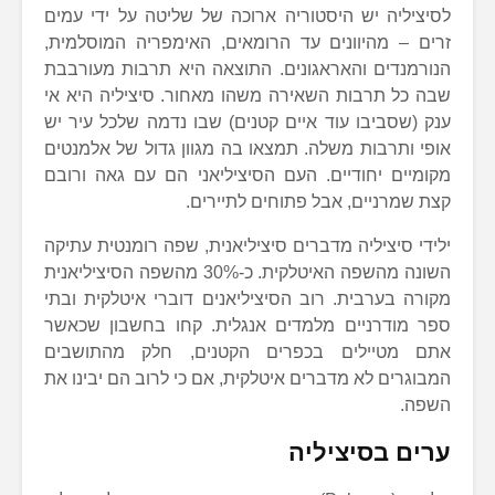
לסיציליה יש היסטוריה ארוכה של שליטה על ידי עמים
זרים – מהיוונים עד הרומאים, האימפריה המוסלמית,
הנורמנדים והאראגונים. התוצאה היא תרבות מעורבבת
שבה כל תרבות השאירה משהו מאחור. סיציליה היא אי
ענק (שסביבו עוד איים קטנים) שבו נדמה שלכל עיר יש
אופי ותרבות משלה. תמצאו בה מגוון גדול של אלמנטים
מקומיים יחודיים. העם הסיציליאני הם עם גאה ורובם
קצת שמרניים, אבל פתוחים לתיירים.
ילידי סיציליה מדברים סיציליאנית, שפה רומנטית עתיקה
השונה מהשפה האיטלקית. כ-30% מהשפה הסיציליאנית
מקורה בערבית. רוב הסיציליאנים דוברי איטלקית ובתי
ספר מודרניים מלמדים אנגלית. קחו בחשבון שכאשר
אתם מטיילים בכפרים הקטנים, חלק מהתושבים
המבוגרים לא מדברים איטלקית, אם כי לרוב הם יבינו את
השפה.
ערים בסיציליה