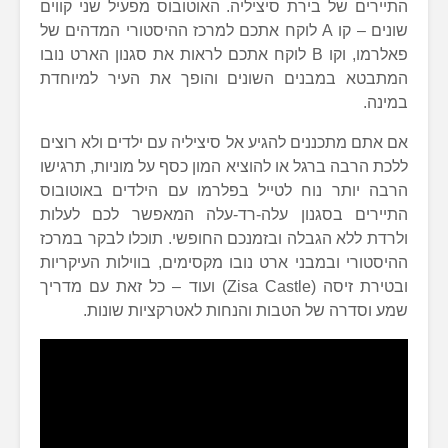
התיירים של בירת סיציליה. האוטובוס מפעיל שני קווים
שונים – קו A לוקח אתכם למרכז ההיסטורי המדהים של
פאלרמו, וקו B לוקח אתכם לראות את סגנון הארט נובו
המתבטא במבנים השונים והופך את העיר למיוחדת
במינה.
אם אתם מתכננים להגיע אל סיציליה עם ילדים ולא רוצים
ללכת הרבה ברגל או להוציא המון כסף על מוניות, תרגישו
הרבה יותר נוח לטייל בפלרמו עם הילדים באוטובוס
התיירים בסגנון עלה-רד-עלה המאפשר לכם לעלות
ולרדת ללא הגבלה ובזמנכם החופשי. תוכלו לבקר במרכז
ההיסטורי ובמבני ארט נובו מקסימים, בווילות העיקריות
ובטירת זיסה (Zisa Castle) ועוד – כל זאת עם מדריך
שמע וסדרה של הטבות והנחות לאטרקציות שונות.