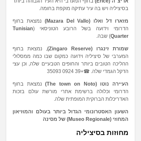
אריצ׳ה (
Erice
)
בחוף המערבי היא העיר הגבוהה ביותר
בסיציליה ויש בה עיר עתיקה מוקפת בחומה.
מזארו דל ואלו (
Mazara Del Vallo
)
נמצאת בחוף
הדרומי וידועה בשל הרובע הטוניסאי (
Tunisian
Quarter
) שבה.
שמורת זינגרו (
Zingaro Reserve
)
, נמצאת בחוף
המערבי של סיציליה וידועה כמקום שבו כמה ממסלולי
ההליכה הטובים ביותר והחופים הטבעיים שלה, וכן עצי
הדקל הגמדי שלה. ☎+39 0924 35093
העיירה נוטו (
The town on Noto
)
נמצאת בחוף
הדרומי וכלולה ברשימת אתרי מורשת עולם בזכות
האדריכלות הברוקית המופתית שלה.
השעון האסטרונומי הגדול ביותר בעולם והמוזיאון
המחוזי (
Museo Regionale
) של מסינה
מחוזות בסיציליה