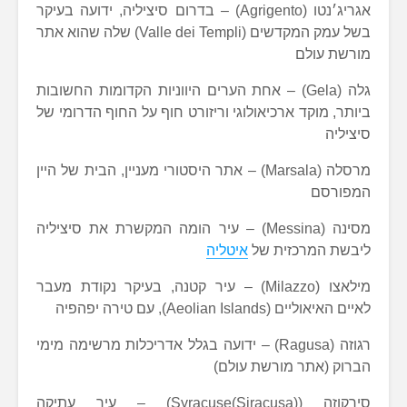
אגריג׳נטו (Agrigento) – בדרום סיציליה, ידועה בעיקר
בשל עמק המקדשים (Valle dei Templi) שלה שהוא אתר
מורשת עולם
גלה (Gela) – אחת הערים היווניות הקדומות החשובות
ביותר, מוקד ארכיאולוגי וריזורט חוף על החוף הדרומי של
סיציליה
מרסלה (Marsala) – אתר היסטורי מעניין, הבית של היין
המפורסם
מסינה (Messina) – עיר הומה המקשרת את סיציליה
ליבשת המרכזית של
איטליה
מילאצו (Milazzo) – עיר קטנה, בעיקר נקודת מעבר
לאיים האיאוליים (Aeolian Islands), עם טירה יפהפיה
רגוזה (Ragusa) – ידועה בגלל אדריכלות מרשימה מימי
הברוק (אתר מורשת עולם)
סירקוזה (Syracuse(Siracusa)) – עיר עתיקה