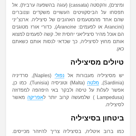
ומיצים), והקסטה (cassata) (עוגה בהשפעה ערבית). אל
תפסחו על הביסקוויטים העשויים משקדים וצנוברים
שהם אחד מהמטעמים האהובים של סיציליה. ארנצ׳יני
(Arancini או לפעמים:
Arancine
), כדורי אורז מטוגנים
הם אוכל מהיר סיציליאני יחסית זול. קשה לפעמים למצוא
אותם מחוץ לסיציליה, כך שכדאי לנסות אותם כשאתם
כאן.
טיולים מסיציליה
יש מסיציליה מעבורות אל
נפולי
(Naples), סרדיניה
(Sardinia),
מלטה
(Malta) וטוניסיה (Tunisia). כמו כן,
אפשר לעלות על טיסה ולבקר באי היפהפה למפדוזה
(Lampedusa ) שלמעשה קרוב יותר ל
אפריקה
מאשר
לסיציליה.
ביטחון בסיציליה
כמו ברוב איטליה, בסיציליה צריך להיזהר מכייסים.