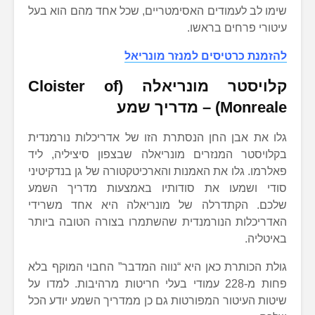
שימו לב לעמודים האסימטריים, שכל אחד מהם הוא בעל
עיטורי פרחים בראשו.
להזמנת כרטיסים למנזר מונריאל
קלויסטר מונריאלה (Cloister of
Monreale) – מדריך שמע
גלו את אבן החן הנסתרת הזו של אדריכלות נורמנדית
בקלויסטר המנזרים מונריאלה שבצפון סיציליה, ליד
פאלרמו. גלו את האמנות והארכיטקטורה של גן בנדקיטיני
סודי ושמעו את סודותיו באמצעות מדריך השמע
שלכם. הקתדרלה של מונריאלה היא אחד משרידי
האדריכלות הנורמנדית שהשתמרו בצורה הטובה ביותר
באיטליה.
גולת הכותרת כאן היא “נווה המדבר” החבוי המוקף בלא
פחות מ-228 עמודי בעלי חריטות מרהיבות. למדו על
שיטות העיטור המפורטות גם כן ממדריך השמע יודע הכל