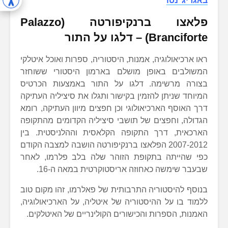
באגריג׳נטו
פלאצו ברנקיפורטה (Palazzo
Branciforte) – דלגו על התור
ראו ארכיאולוגיה, אמנות, היסטוריה, ספרות ואוכל איטלקי
המשולבים באופן מושלם בארמון היסטורי ששוחזר
בצורה מרשימה. דלגו על התור באמצעות הכרטיס
המיוחד שניתן להזמין בקישור ותגלו את סיציליה העתיקה
דרך האוסף הארכיאולוגי וכן חפצים מיוון העתיקה, רומא
הגדולה, וחפצים של תושבי סיציליה הקדומים מהתקופה
הארכאית, דרך התקופה הקלאסית וההלניסטית. בין
2007-2012 הפלאצו ברנקיפורטה הושבה למצבה הקודם
כפי שהייתה בתקופת הזוהר שלה בלב פלרמו, לאחר
שבעבר שימשה כאחוזה אריסטוקרטית במאה ה-16.
בנוסף להיסטוריה התרבותית של פאלרמו, זהו מקום טוב
ללמוד בו על ההיסטוריה של איטליה, על הארכיאולוגיה,
האמנות, הספרות והכישורים הקולינריים של האיטלקים.