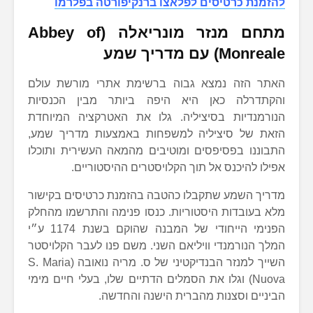
להזמנת כרטיסים לפלאצו ברנקיפורטה בפלרמו
מתחם מנזר מונריאלה (Abbey of
Monreale) עם מדריך שמע
האתר הזה נמצא גבוה ברשימת אתרי מורשת עולם
והקתדרלה כאן היא היפה ביותר מבין הכנסיות
הנורמנדיות בסיציליה. גלו את האטרקציה המיוחדת
הזאת של סיציליה למשפחות באמצעות מדריך שמע,
התבוננו בפסיפסים ומוטיבים מהמאה העשירית ותוכלו
אפילו להיכנס אל תוך הקלויסטרים ההיסטוריים.
מדריך השמע שתקבלו כהטבה בהזמנת כרטיסים בקישור
מלא בעובדות היסטוריות. כנסו פנימה והתרשמו מהחלק
הפנימי הייחודי של המבנה שהוקם בשנת 1174 ע״י
המלך הנורמנדי וויליאם השני. משם פנו לעבר הקלויסטר
השייך למנזר הבנדיקטיני של ס. מריה נואובה (S. Maria
Nuova) וגלו את הסמלים הדתיים שלו, בעלי חיים מימי
הביניים וסצנות מהברית הישנה והחדשה.