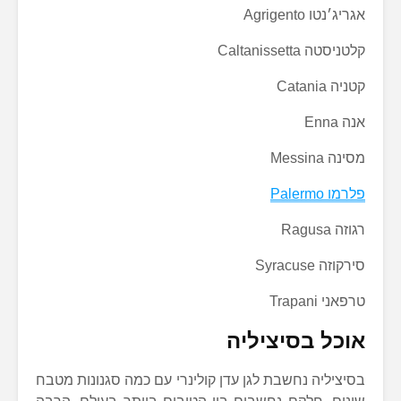
אגריג׳נטו Agrigento
קלטניסטה Caltanissetta
קטניה Catania
אנה Enna
מסינה Messina
פלרמו
Palermo
רגוזה Ragusa
סירקוזה Syracuse
טרפאני Trapani
אוכל בסיציליה
בסיציליה נחשבת לגן עדן קולינרי עם כמה סגנונות מטבח