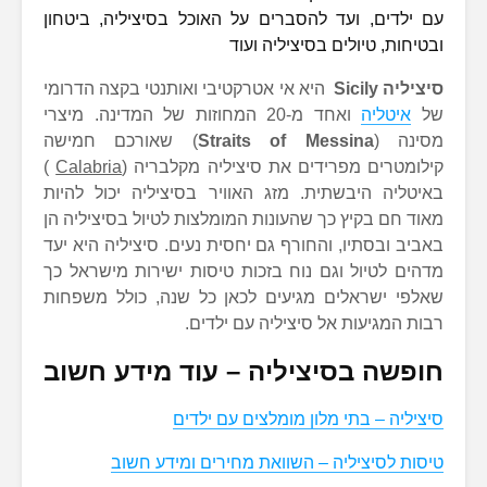
עם ילדים, ועד להסברים על האוכל בסיציליה, ביטחון
ובטיחות, טיולים בסיציליה ועוד
סיציליה Sicily
היא אי אטרקטיבי ואותנטי בקצה הדרומי
של
איטליה
ואחד מ-20 המחוזות של המדינה. מיצרי
מסינה (
Straits of Messina
) שאורכם חמישה
קילומטרים מפרידים את סיציליה מקלבריה (
Calabria
)
באיטליה היבשתית. מזג האוויר בסיציליה יכול להיות
מאוד חם בקיץ כך שהעונות המומלצות לטיול בסיציליה הן
באביב ובסתיו, והחורף גם יחסית נעים. סיציליה היא יעד
מדהים לטיול וגם נוח בזכות טיסות ישירות מישראל כך
שאלפי ישראלים מגיעים לכאן כל שנה, כולל משפחות
רבות המגיעות אל סיציליה עם ילדים.
חופשה בסיציליה – עוד מידע חשוב
סיציליה – בתי מלון מומלצים עם ילדים
טיסות לסיציליה – השוואת מחירים ומידע חשוב