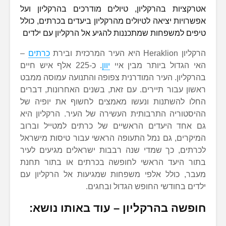
אטרקציות בהרקליון, טיולים מודרכים בהרקליון ועל
אפשרויות יציאה לטיולים מהרקליון ביעדים בכרתים, כולל
טיפים למשפחות שמתכננות להגיע אל הרקליון עם ילדים
הרקליון Heraklion היא העיר המרכזית ובירת
כרתים
–
האי הגדול ביותר מבין איי
יוון
. כ-225 אלף איש חיים
בהרקליון. העיר המודרנית צפופה והתנועה עמוסה ממבט
ראשון עבור תיירים. עם זאת, בשנים האחרונות, דברים
החלו להשתנות ונעשו מאמצים לחשוף את יופיה של
ההיסטוריה התרבותית העשירה של העיר. הרקליון היא
גם אחד היעדים הראשיים של כרתים למטייל וברוב
המיקרים, גם נמל התעופה הראשי עבור טיסות מישראל
לכרתים, כך שמדי שנה רבבות ישראלים מגיעים לעיר
בתור היעד הראשי לחופשה בכרתים או בתור תחנת
מעבר, כולל אלפי משפחות שמגיעות אל הרקליון עם
ילדים בחודשי החופש הגדול ובחגים.
חופשה בהרקליון – עוד באותו נושא: