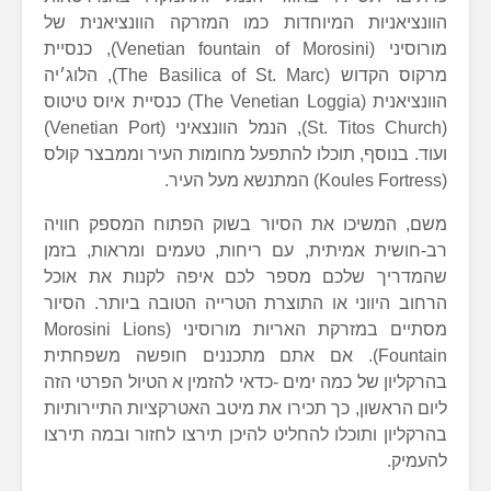
הוונציאניות המיוחדות כמו המזרקה הוונציאנית של
מורוסיני (Venetian fountain of Morosini), כנסיית
מרקוס הקדוש (The Basilica of St. Marc), הלוג׳יה
הוונציאנית (The Venetian Loggia) כנסיית איוס טיטוס
(St. Titos Church), הנמל הוונצאיני (Venetian Port)
ועוד. בנוסף, תוכלו להתפעל מחומות העיר וממבצר קולס
(Koules Fortress) המתנשא מעל העיר.
משם, המשיכו את הסיור בשוק הפתוח המספק חוויה
רב-חושית אמיתית, עם ריחות, טעמים ומראות, בזמן
שהמדריך שלכם מספר לכם איפה לקנות את אוכל
הרחוב היווני או התוצרת הטרייה הטובה ביותר. הסיור
מסתיים במזרקת האריות מורוסיני (Morosini Lions
Fountain). אם אתם מתכננים חופשה משפחתית
בהרקליון של כמה ימים -כדאי להזמין א הטיול הפרטי הזה
ליום הראשון, כך תכירו את מיטב האטרקציות התיירותיות
בהרקליון ותוכלו להחליט להיכן תירצו לחזור ובמה תירצו
להעמיק.