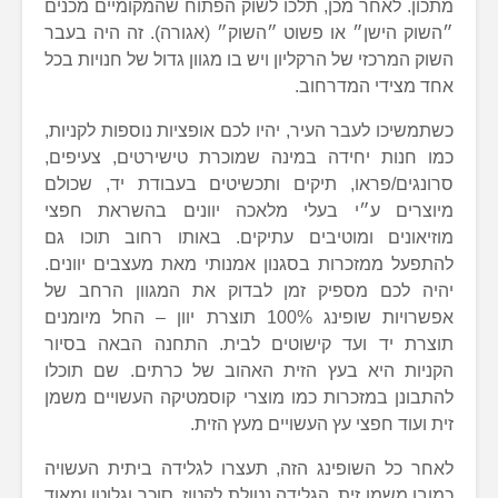
מתכון. לאחר מכן, תלכו לשוק הפתוח שהמקומיים מכנים
״השוק הישן״ או פשוט ״השוק״ (אגורה). זה היה בעבר
השוק המרכזי של הרקליון ויש בו מגוון גדול של חנויות בכל
אחד מצידי המדרחוב.
כשתמשיכו לעבר העיר, יהיו לכם אופציות נוספות לקניות,
כמו חנות יחידה במינה שמוכרת טישירטים, צעיפים,
סרונגים/פראו, תיקים ותכשיטים בעבודת יד, שכולם
מיוצרים ע״י בעלי מלאכה יוונים בהשראת חפצי
מוזיאונים ומוטיבים עתיקים. באותו רחוב תוכו גם
להתפעל ממזכרות בסגנון אמנותי מאת מעצבים יוונים.
יהיה לכם מספיק זמן לבדוק את המגוון הרחב של
אפשרויות שופינג 100% תוצרת יוון – החל מיומנים
תוצרת יד ועד קישוטים לבית. התחנה הבאה בסיור
הקניות היא בעץ הזית האהוב של כרתים. שם תוכלו
להתבונן במזכרות כמו מוצרי קוסמטיקה העשויים משמן
זית ועוד חפצי עץ העשויים מעץ הזית.
לאחר כל השופינג הזה, תעצרו לגלידה ביתית העשויה
כמובן משמן זית. הגלידה נטולת לקטוז, סוכר וגלוטן ומאוד