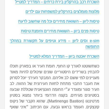
השכרת רכב בהרקליון בירת כרתים – המדריך למטייל
מלונות מומלצים בהרקליון למשפחות עם ילדים
טיסות ליוון – השוואת מחירים וכל מה שחשוב לדעת
טיסות פנים ביוון – השוואת מחירים והזמנת טיסות
e-sim וסים ליוון – מידע וטיפים על תקשורת במהלך
החופשה
השכרת יאכטה ביוון – המדריך המלא למטייל
כשתשוטטו לאורך קו החוף, חומת העיר או בפארק תוכלו
להבחין בשרידים היסטוריים שונים שיכולים להיות מאוד
מעניינים למי ששם לב אליהם. המבקר העירני יוכל לסרוק
את העבר החבוי מתחת לחזות העירונית של ההווה. לב
העיר סגור ומוגדר ע״י החומה הוונציאנית שכוללת שבעה
בסטיונים מגיחים. בקצה הדרומי ביותר נמצא בסטיון
מרטיננגו (Martinengo Bastion), שהוא הקבר של ניקוס
קזנצקיס, העומד בראש גבעה, עם הכיתוב ״איני שואף