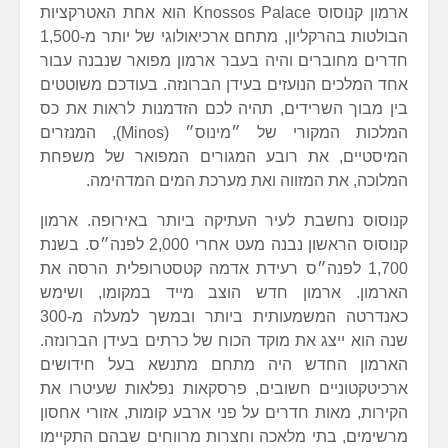
ארמון קנוסוס Knossos Palace הוא אחת האטרקציות
הבולטות בהרקליון, מתחם ארכיאולוגי של יותר מ-1,500
חדרים מחוברים והיה בעבר ארמון מפואר שנבנה עבור
אחד המלכים הנועזים בעידן הברונזה. בעודכם משוטטים
בין מבוך השרידים, תהיה לכם הזדמנות לראות את כס
המלכות המקורי של ״מינוס״ (Minos), המנזרים
המיסטיים, את רובע המגורים המפואר של משפחת
המלוכה, את המזווה ואת מערכת המים המדהימה.
קנוסוס נחשבת לעיר העתיקה ביותר באירופה. ארמון
קנוסוס הראשון נבנה מעט אחרי 2,000 לפנה״ס. בשנת
1,700 לפנה״ס רעידת אדמה קטסטרופלית הרסה את
הארמון. ארמון חדש הוצב מייד במקומו, ושימש
כאנדרטה המשמעותית ביותר ובמשך למעלה מ-300
שנה הוא ייצג את מוקד הכוח של כרתים בעידן הברונזה.
הארמון החדש היה מתחם מתנשא בעל חידושים
ארכיטקטוניים חשובים, פרסקאות נפלאות שעיטרו את
הקירות, מאות חדרים על פני ארבע קומות, אזורי אחסון
מרשימים, בתי מלאכה וחצרות מרווחים שבהם התקיימו