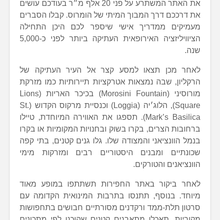
את האתר המשתרע על פני 20 אלף מ״ר בעודכם עושים
את דרככם דרך המבוך המיתי של הומרוס. קבלו הסברים
מעמיקים ממדריך אישי שיספר לכם היכן התחילה
הציוויליזציה האירופאית העתיקה ביותר לפני כ-5,000
שנה.
לאחר מכן תצאו למסע קצר אל העיר העתיקה של
הרקליון, שבה נמצאות אטרקציות תיירותיות כמו מזרקת
מורוסיני (Morosini Fountain) בכיכר האריות (Lions
Square), הלוג׳יה (Loggia) וכנסיית מרקוס הקדוש (St.
Mark’s Basilica). תספגו את האווירה המיוחדת, טיילו
ברחובות הצרים, בקרו בשוק ובחנויות המקומיות או בקרו
בנמל הוונציאני והמצודה שלו. גלו גנים קטנים, בתי קפה
שכונתיים ומבנים היסטוריים רבים ומזרקות מימי
הוונציאנים והטורקים.
לאחר ביקור באתר החפירות תשתתפו במופע מאוד
מיוחד. בנוסף, תתנסו בתרבות המינואית הקדומה עם
סרטון תלת-ממד ורקדנים מסורתיים חבושים בתחפושות
מקוריות. תאכלו מתאבנים קטנים שהוכנו לפי מתכונים