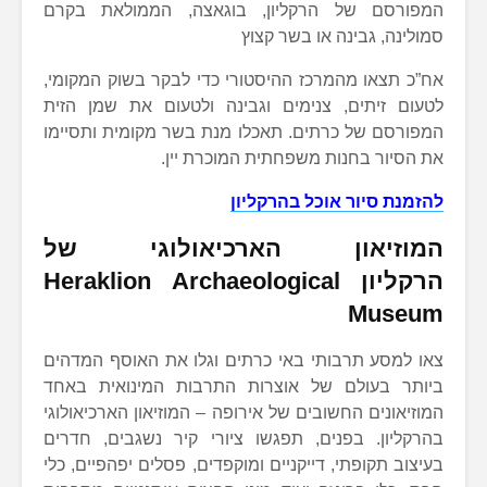
המפורסם של הרקליון, בוגאצה, הממולאת בקרם
סמולינה, גבינה או בשר קצוץ
אח”כ תצאו מהמרכז ההיסטורי כדי לבקר בשוק המקומי,
לטעום זיתים, צנימים וגבינה ולטעום את שמן הזית
המפורסם של כרתים. תאכלו מנת בשר מקומית ותסיימו
את הסיור בחנות משפחתית המוכרת יין.
להזמנת סיור אוכל בהרקליון
המוזיאון הארכיאולוגי של
הרקליון Heraklion Archaeological
Museum
צאו למסע תרבותי באי כרתים וגלו את האוסף המדהים
ביותר בעולם של אוצרות התרבות המינואית באחד
המוזיאונים החשובים של אירופה – המוזיאון הארכיאולוגי
בהרקליון. בפנים, תפגשו ציורי קיר נשגבים, חדרים
בעיצוב תקופתי, דייקניים ומוקפדים, פסלים יפהפיים, כלי