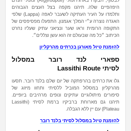
לבסוף, תבקרו בארגירופולי (Argyroupoli) ומפלי המים
היפהפיים שלה. תיהנו מקפה בצל העצים הגבוהים
ותלמדו על העיר העתיקה לשעבר לאפה (Lappa) שלפי
האגדה נוצרה ע״י המלך אגמנון. התפעלו מפסיפסים של
התקופה הרומית וראו שער ונציאני עתיק שעליו נחרט
הכיתוב ״כל מה שבעולם זה הוא עשן וצללים״.
להזמנת טיול מאורגן בכרתים מהרקליון
ספארי לנד רובר במסלול
לסיתי
Lassithi Route
גלו את כרתים בהרפתקה של יום שלם בלנד רובר. תסעו
מהרקליון במסלול המוביל ללסיתי ותחוו מיזוג של
סיפורים מיתולוגיים עתיקים ונופים מרהיבים ביופיים.
תיהנו גם מארוחת ברביקיו ברמת לסיתי (Lassithi
Plateau) עם יין ללא הגבלה.
להזמנת טיול במסלול לסיתי בלנד רובר