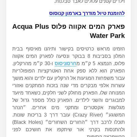
וילדים קטנים עלולים לאבד סבלנות.
להזמנת טיול מודרך בארמון קנוסוס
פארק המים אקווה פלוס
Acqua Plus
Water Park
הזמינו מראש כרטיסים בקישור ותיהנו מאיסוף בבית
המלון בסביבות 8 בבוקר ונסיעה לפארק המים אקווה
פלוס, הנמצא 5 ק״מ מ
חרסוניסוס
ו-30 ק״מ מהרקליון.
הפארק הוא ללא ספק אחת האטרקציות הפופולריות
עבור משפחות המגיעות אל הרקליון עם ילדים והוא מושך
עשרות אלפי מבקרים מדי שנה בזכות המתקנים ואזורי
המנוחה שלו. הפארק מחולק לשני חלקים, כשאחד מיועד
למבוגרים והשני לילדים. הפארק כולל מספר גדול של
מגלשות אקסטרים ומתקני מים אחרים. ״הנהר
המשוגע״ (Crazy River) עובר דרך 3 בריכות שונות.
תוכלו לרכב דרך ״החורים השחורים״ (Black Holes)
ולהתנסות בקרני אור שיתקפו את חושיכם לפני
ההשפרצה הסופית.