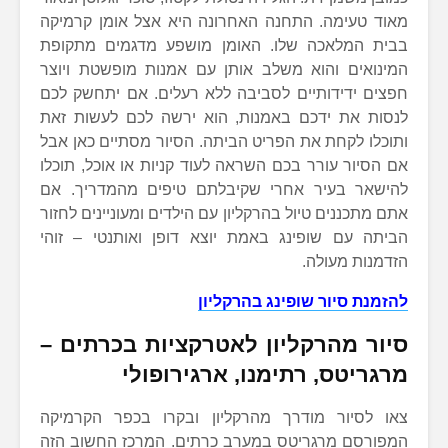
מאוד טעימה. התחנה האחרונה היא אצל אומן קרמיקה
בבית המלאכה שלו. האומן מושפע מדגמים מתקופת
המינואים והוא משלב אותן עם אמנות מופשטת ויוצר
חפצים ידידותיים לסביבה ללא רעלים. אם יתחשק לכם
לנסות את ידכם באמנות, הוא ירשה לכם לעשות זאת
ותוכלו לקחת את הפריט הביתה. הסיור מסתיים כאן אבל
אם הסיור עורר בכם השראה לעוד קניות או אוכל, תוכלו
להישאר בעיר אחרי שקיבלתם טיפים מהמדריך. אם
אתם מתכננים טיול בהרקליון עם הילדים ומעוניינים לחזור
הביתה עם שופינג באמת יוצא דופן ואותנטי – זוהי
הזדמנות מעולה.
להזמנת סיור שופינג בהרקליון
סיור מהרקליון לאטרקציות בכרתים –
מרגריטס, רתימנו, ארגירופולי
צאו לסיור מודרך מהרקליון ובקרו בכפר הקרמיקה
המפורסם מרגריטס במערב כרתים. המרכז החשוב הזה