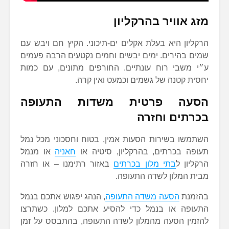
מזג אוויר בהרקליון
הרקליון היא בעלת אקלים ים-תיכוני. הקיץ חם ויבש עם
שמים בהירים. ימים יבשים וחמים נקטעים הרבה פעמים
ע״י משבי רוח עונתיים. החורפים מתונים, עם כמות
יחסית קטנה של גשמים וכמעט ואין קרה.
הסעה פרטית משדות התעופה
ב
כרתים
וחזרה
השתמשו בשירות הסעות אמין, בטוח וחסכוני מכל נמל
תעופה בכרתים, בהרקליון, סיטיה או
חאניה
או מנמל
הרקליון ל
בתי מלון בכרתים
באזור רתימנו – או חזרה
מבית המלון לשדה התעופה.
בהזמנת
הסעה משדה התעופה
, הנהג יפגוש אתכם בנמל
התעופה או בנמל כדי להסיע אתכם למלון. כשתרצו
להזמין הסעה מהמלון לשדה התעופה, בהתבסס על זמן