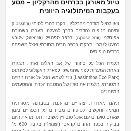
טיול מאורגן בכרתים מהרקליון – מסע
בעקבות המיתולוגיה היוונית
צאו לטיול מודרך מהרקליון, בקרו בהרי לסיתי (Lassithi)
ותיהנו מנופים נהדרים בדרך למעלה. תעברו בשמורת
אפוסלמי (Aposelemi) ובכפר ספנטילי (Sfentili) שטבע
כמעט לגמרי ותבקרו בכפר הרים מסורתי ואצל משפחה
כרתית טיפוסית.
תלמדו הכל על סיפורו של אב האלים ואחיו. תבקרו
באחת המערות לפני שתמשיכו לפארק האקולוגי לסינתוס
(Lassinthos Eco Park) כדי לשמוע הכל על אורח החיים
המסורתי. תלמדו את סודו של המטבח הכרתי והמטעמים
המיוחדים.
תיהנו מארוחת צהריים מרעננת בטברנה מסורתית
חמימה ותקשיבו לסיפורים מבדרים על הכפריים בזמן
שאתם סועדים עם אוכל טוב ויין משובח. תסיימו את היום
בביקור בכפר ההרים קראסי (Krassi) בגובה 600 מ׳