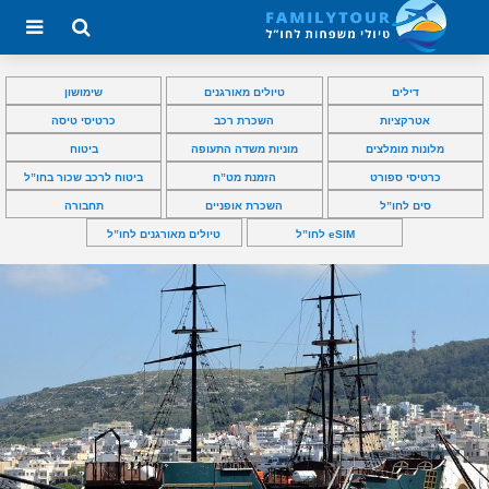
דילים
טיולים מאורגנים
שימושון
אטרקציות
השכרת רכב
כרטיסי טיסה
מלונות מומלצים
מוניות משדה התעופה
ביטוח
כרטיסי ספורט
הזמנת מט”ח
ביטוח לרכב שכור בחו”ל
סים לחו”ל
השכרת אופניים
תחבורה
eSIM לחו”ל
טיולים מאורגנים לחו”ל