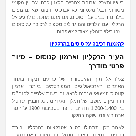
ביופיו ותאכלו ארוחת צהריים בסגנון כרתי עם יין מקומי
מסורתי. תבלו מעט זמן כאן עם כוס יין בזמן שאתם צופים
בילדים רוכבים על הסוסים. אם אתם מתכננים להגיע אל
הרקליון עם הילדים והם גדולים מספיק לרכיבה על סוסים
– זהו בילוי מומלץ מאוד למשפחות.
להזמנת רכיבה על סוסים בהרקליון
העיר הרקליון וארמון קנוסוס – סיור
פרטי מודרך
צללו אל תוך ההיסטוריה של כרתים ובקרו באחד
האתרים הארכיאולוגיים המפורסמים ביותר. ארמון
קנוסוס המינואי שנבנה לראשונה בשנת אלפיים לפנה״ס
והיה מקום מושבו של המלך האגדי מינוס. הבניין, שהכיל
בין 1,300-1,400 חדרים, נחפר בסביבות 1900 ע״י סר
ארתור אוונס ושוקם בחלקו.
לאחר מכן, תתחילו בסיור אטרקציות בהרקליון, בירת
כרתים. תסיירו באזור הנמל ותתמקדו באנדרטאות