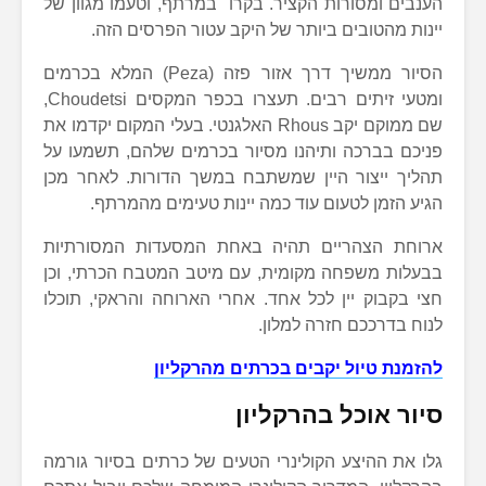
הענבים ומסורות הקציר. בקרו במרתף, וטעמו מגוון של
יינות מהטובים ביותר של היקב עטור הפרסים הזה.
הסיור ממשיך דרך אזור פזה (Peza) המלא בכרמים
ומטעי זיתים רבים. תעצרו בכפר המקסים Choudetsi,
שם ממוקם יקב Rhous האלגנטי. בעלי המקום יקדמו את
פניכם בברכה ותיהנו מסיור בכרמים שלהם, תשמעו על
תהליך ייצור היין שמשתבח במשך הדורות. לאחר מכן
הגיע הזמן לטעום עוד כמה יינות טעימים מהמרתף.
ארוחת הצהריים תהיה באחת המסעדות המסורתיות
בבעלות משפחה מקומית, עם מיטב המטבח הכרתי, וכן
חצי בקבוק יין לכל אחד. אחרי הארוחה והראקי, תוכלו
לנוח בדרככם חזרה למלון.
להזמנת טיול יקבים בכרתים מהרקליון
סיור אוכל ב
הרקליון
גלו את ההיצע הקולינרי הטעים של כרתים בסיור גורמה