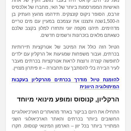
מעל פני הים. קראסי היה בעבר מושב הקיץ של אחת
האישיות המפורסמות ביותר של האי, מחברו של אלכסיס
זורבס, הסופר ניקוס קזנצקיס. תידהמו מהעץ העתיק בן
ה-1,500שנה ותצננו את עצמכם במעיין עם מים טריים
מדהימים. תיהנו מקפה יווני ותחזרו למלון בקצב שלכם
כשאתם מלאים בזכרונות ורשמים חדשים.
הטיול הזה כולל את המיטב של אטרקציות תיירותיות
בכרתים, ועבור משפחות שמגיעות אל הרקליון עם ילדים
לחופשה קצרה ורוצות לראות אטרקציות בכרתים מעבר
לעיר הבירה בלי להסתבך עם תחבורה – זו פיתרון מצויין.
להזמנת טיול מודרך בכרתים מהרקליון בעקבות
המיתולוגיה היוונית
הרקליון, קנוסוס ומופע מינואי מיוחד
התחילו את היום בביקור באחד מהאתרים הארכיאולוגיים
החשובים ביותר בכרתים והאתר הארכיאולוגי השני
המתוייר ביותר בכל יוון – הארמון המינואי קנוסוס. חקרו