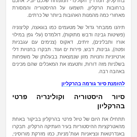
בהרקליון. המדריך הקולינרי המומחה שלכם יוביל אתכם
ברחובות הרקליון, תשמעו על ההיסטוריה והמסורת
מאחורי כמה מהמנות האהובות ביותר של כרתים.
תיהנו ממבחר גדול של מטעמים כמו בוגאצה, קליצוניה
(פשיטות גבינה ודבש מתוקות), דולמדס (עלי גפן במילוי
אורז ותבלינים), זיתים, דאקוס (צנימים עם עגבניות
ופטה), גבינות, דבש, פירות ים ועוד. תבקרו בחנויות דלי
ארטיזניות וחנויות מזון שנמצאות בבעלותן של משפחות
בשלניות מזה דורות, ותטעמו את המאכלים שהם מכינים
באהבה רבה.
להזמנת סיור גורמה בהרקליון
סיור היסטוריה וקולינריה פרטי
ב
הרקליון
תתחילו את היום של טיול פרטי בהרקליון בביקור באחת
מהאטרקציות ההיסטוריות בעיר העתיקה הרקליון. תבקרו
באנדרטאות ונציאניות ועות׳מניות, כמו מזרקת מורוסיני,