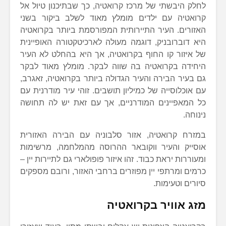
לחלק היבשתי של מרכז קרואטיה, כך שבתיכנון טיול אל
קרואטיה עם ילדים מומלץ מאוד לשלב ביקור בשני
האזורים. העיר התיירותית המפורסמת ביותר בקרואטיה
היא דוברובניק, דוגמה מעולה לארכיטקטורה האופיינית
של איזור קו החוף בקרואטיה, אך היא בהחלט לא העיר
היחידה בקרואטיה בה שווה לבקר. מומלץ מאוד לבקר
גם בעיר הבירה והעיר הגדולה ביותר בקרואטיה, זאגרב,
עם אוכלוסייה של כמיליון תושבים. זוהי עיר מודרנית עם
כל המאפיינים המודרניים, אך עם זאת יש לה תחושה
נינוחה.
במזרח קרואטיה, אזור סלבוניה עם הבירה האזורית
אוסייק והעיר ווקובאר ההרוסה מהמלחמה, מרשימות
ומעוררות יראת כבוד. זהו איזור פופולארי גם לתיירות יין –
כרמים ומרתפי יין מפוזרים ברחבי האזור, ורובם מספקים
סיורים וטעימות.
מזג אוויר בקרואטיה