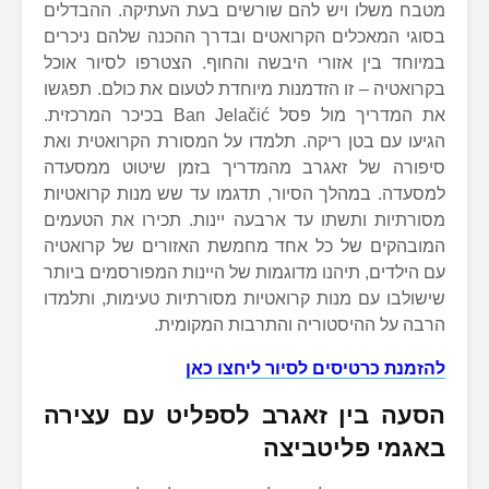
מטבח משלו ויש להם שורשים בעת העתיקה. ההבדלים
בסוגי המאכלים הקרואטים ובדרך ההכנה שלהם ניכרים
במיוחד בין אזורי היבשה והחוף. הצטרפו לסיור אוכל
בקרואטיה – זו הזדמנות מיוחדת לטעום את כולם. תפגשו
את המדריך מול פסל Ban Jelačić בכיכר המרכזית.
הגיעו עם בטן ריקה. תלמדו על המסורת הקרואטית ואת
סיפורה של זאגרב מהמדריך בזמן שיטוט ממסעדה
למסעדה. במהלך הסיור, תדגמו עד שש מנות קרואטיות
מסורתיות ותשתו עד ארבעה יינות. תכירו את הטעמים
המובהקים של כל אחד מחמשת האזורים של קרואטיה
עם הילדים, תיהנו מדוגמות של היינות המפורסמים ביותר
שישולבו עם מנות קרואטיות מסורתיות טעימות, ותלמדו
הרבה על ההיסטוריה והתרבות המקומית.
להזמנת כרטיסים לסיור ליחצו כאן
הסעה בין זאגרב לספליט עם עצירה
באגמי פליטביצה