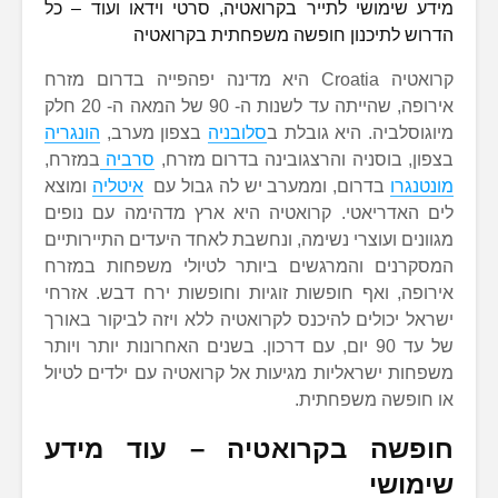
מידע שימושי לתייר בקרואטיה, סרטי וידאו ועוד – כל
הדרוש לתיכנון חופשה משפחתית בקרואטיה
קרואטיה Croatia היא מדינה יפהפייה בדרום מזרח
אירופה, שהייתה עד לשנות ה- 90 של המאה ה- 20 חלק
מיוגוסלביה. היא גובלת ב
סלובניה
בצפון מערב,
הונגריה
בצפון, בוסניה והרצגובינה בדרום מזרח,
סרביה
במזרח,
מונטנגרו
בדרום, וממערב יש לה גבול עם
איטליה
ומוצא
לים האדריאטי. קרואטיה היא ארץ מדהימה עם נופים
מגוונים ועוצרי נשימה, ונחשבת לאחד היעדים התיירותיים
המסקרנים והמרגשים ביותר לטיולי משפחות במזרח
אירופה, ואף חופשות זוגיות וחופשות ירח דבש. אזרחי
ישראל יכולים להיכנס לקרואטיה ללא ויזה לביקור באורך
של עד 90 יום, עם דרכון. בשנים האחרונות יותר ויותר
משפחות ישראליות מגיעות אל קרואטיה עם ילדים לטיול
או חופשה משפחתית.
חופשה בקרואטיה – עוד מידע
שימושי