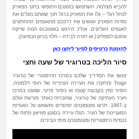
להביא מצלמה. השתמשו בזמנכם החופשי בתוך הפארק
לטיול רגלי – גלו את הפארק ברגל תוך שאתם מגלים את
סודות הפארק ועושים את דרככם מהאגמים התחתונים
לאגמים העליונים. אח”כ הירגעו באוטובוס הנוח שייקח
אתכם לספליט ( או חזרה לבירה – תלוי בכיוון הנסיעה).
להזמנת כרטיסים לסיור ליחצו כאן
סיור הליכה בטרוגיר של שעה וחצי
פגשו את המדריך שלכם במרכז ההיסטורי של טרוגיר
Trogir ותחקרו את העיירה הציורית של חופי דלמטיה.
הסיור זמין בקבוצה קטנה או כסיור פרטי. שוטטו במרכז
העיר העתיקה של טרוגיר, שהוכרזה כאתר מורשת עולם
ב-1997. תראו מונומנטים יפהפיים ותשמעו על האגדות
המעניינות של העיר. תגלו עיירה בסגנון מוזיאון פתוח של
כנסיות היסטוריות ומונומנטים מימי הביניים.