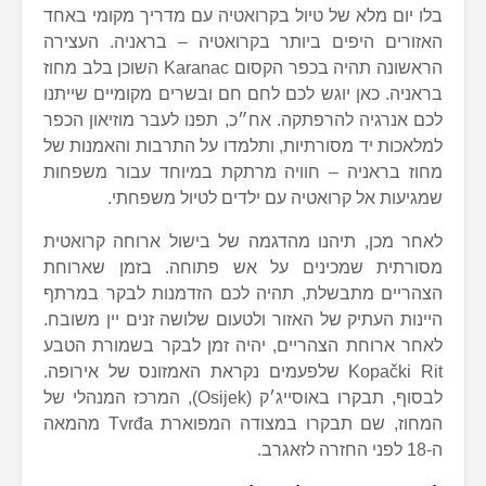
בלו יום מלא של טיול בקרואטיה עם מדריך מקומי באחד
האזורים היפים ביותר בקרואטיה – בראניה. העצירה
הראשונה תהיה בכפר הקסום Karanac השוכן בלב מחוז
בראניה. כאן יוגש לכם לחם חם ובשרים מקומיים שייתנו
לכם אנרגיה להרפתקה. אח״כ, תפנו לעבר מוזיאון הכפר
למלאכות יד מסורתיות, ותלמדו על התרבות והאמנות של
מחוז בראניה – חוויה מרתקת במיוחד עבור משפחות
שמגיעות אל קרואטיה עם ילדים לטיול משפחתי.
לאחר מכן, תיהנו מהדגמה של בישול ארוחה קרואטית
מסורתית שמכינים על אש פתוחה. בזמן שארוחת
הצהריים מתבשלת, תהיה לכם הזדמנות לבקר במרתף
היינות העתיק של האזור ולטעום שלושה זנים יין משובח.
לאחר ארוחת הצהריים, יהיה זמן לבקר בשמורת הטבע
Kopački Rit שלפעמים נקראת האמזונס של אירופה.
לבסוף, תבקרו באוסייג׳ק (Osijek), המרכז המנהלי של
המחוז, שם תבקרו במצודה המפוארת Tvrđa מהמאה
ה-18 לפני החזרה לזאגרב.