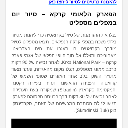
להזמנת כרטיסים לסיור ליחצו כאן
הפארק הלאומי קרקא – סיור יום
במפלים מספליט
נצלו את ההזדמנות של טיול בקרואטיה כדי ליהנות מסיור
בלתי נשכח במפלי קרקה הנפלאים. תצאו מספליט לטיול
מודרך בקרואטיה בו תעזבו את הים האדריאטי
מאחוריכם ותצללו אל תוך היופי הפלאי של אגמי פארק
קרקה – Krka National Park. לאחר נסיעה של 90 דקות
ברכב ממוזג מספליט, תגלו מקום מהאגדות, ואתר מאוד
מתוייר השוכן בלב אחד האזורים שטופי השמש של
קרואטיה. העצירה הראשונה תהיה בעיירה הקטנה
והמקסימה סקראדין (Skradin) שמקורה בעת העתיקה.
לאחר נסיעה של 30 דקות דרך הכניסה הקסומה לפארק,
תגיעו לגולת הכותרת המרשימה של האתר, סקרדינסקי
בוק (Skradinski Buk).