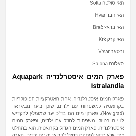
האי סולטה Solta
האי הבר Hvar
האי בראץ Brač
האי קרק Krk
ורסאר Vrsar
סאלונה Salona
פארק המים איסטרלנדיה Aquapark
Istralandia
פארק המים איסטרלנדיה, אחת האטרקציות הפופולריות
בקרואטיה למשפחות עם ילדים, שוכן ביער נוביגראד
(Novigrad). פארקי מים הם בד”כ יעד שמומלץ להקדיש
לו יום בטיולי משפחות לחו”ל עם ילדים, ופארק המים
איסטרלנדיה, פארק המים הגדול בקרואטיה, הוא בהחלט
יעד שלא כדאי לפספס בטיול לקרואטיה עם ילדים. פארק