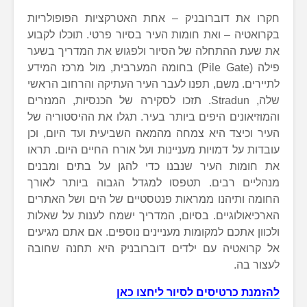
חקרו את דוברובניק – אחת האטרקציות הפופולריות
בקרואטיה – ואת חומות העיר בסיור פרטי. תוכלו לקבוע
את שעת ההתחלה של הסיור ולפגוש את המדריך בשער
פילה (Pile Gate) בחומה המערבית, מול מרכז המידע
לתיירים. משם, תפנו לעבר העיר העתיקה והרחוב הראשי
שלה, Stradun. תזכו לסקירה של הכנסיות, המנזרים
והמוזיאונים היפים ביותר בעיר. תגלו את ההיסטוריה של
העיר וכיצד היא צמחה מהמאה השביעית ועד היום, וכן
עובדות על דמויות מעניינות ועל אורח החיים היום. תראו
את חומות העיר שנבנו כדי להגן על בתים ומבנים
מנהליים רבים. תטפסו למגדל הגבוה ביותר לאורך
החומה ותיהנו ממראות פנטסטיים של הים ושל האתרים
הארכיאולוגיים. בסיום, המדריך ישמח לענות על שאלות
ולכוון אתכם למקומות מעניינים נוספים. אם אתם מגיעים
אל קרואטיה עם ילדים דוברובניק היא תחנה שחובה
לעצור בה.
להזמנת כרטיסים לסיור ליחצו כאן