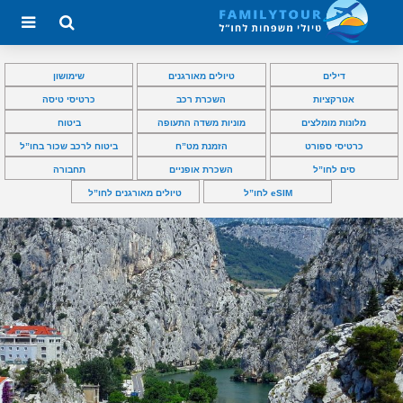
דילים
טיולים מאורגנים
שימושון
אטרקציות
השכרת רכב
כרטיסי טיסה
מלונות מומלצים
מוניות משדה התעופה
ביטוח
כרטיסי ספורט
הזמנת מט”ח
ביטוח לרכב שכור בחו”ל
סים לחו”ל
השכרת אופניים
תחבורה
eSIM לחו”ל
טיולים מאורגנים לחו”ל