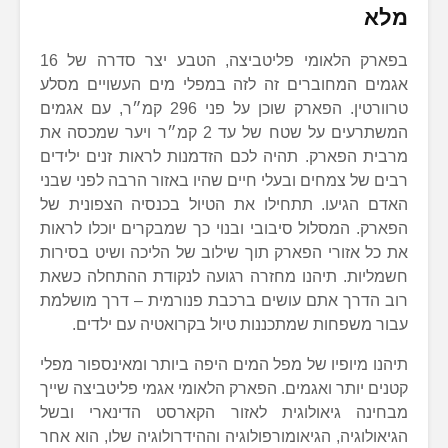
מלא
בפארק הלאומי פליטביצה, הטבע יצר סדרה של 16
אגמים המחוברים זה לזה במפלי מים העשויים מסלע
טרוורטין. הפארק שוכן על פני 296 קמ״ר, עם אגמים
המשתרעים על שטח של עד 2 קמ״ר ויער שמכסה את
מרבית הפארק. תהיה לכם הזדמנות לראות זנים ילידים
רבים של צמחים ובעלי חיים שהיו באזור הרבה לפני שבני
האדם הגיעו. תתחילו את הטיול בכנסיה הצפונית של
הפארק. המסלול סיבובי ובנוי כך שמבקרים יוכלו לראות
את כל אזורי הפארק תוך שילוב של הליכה ושיט בסירות
חשמליות. תיהנו מחזרה רגועה לנקודת ההתחלה כשאת
רוב הדרך אתם עושים ברכבת פנורמית – דרך מושלמת
עבור משפחות שמתכננות טיול בקרואטיה עם ילדים.
תיהנו מיופיו של מפל המים היפה ביותר ומאינספור מפלי
קטנים יותר ואגמים. הפארק הלאומי אגמי פליטביצה שייך
מבחינה גיאולוגית לאזור הקארסט הדינארי ובשל
הגיאולוגיה, הגיאומורפולוגיה וההידרולוגיה שלו, הוא אחר