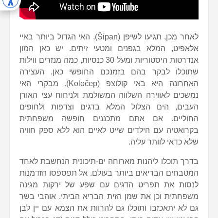
לאחר מכן, תגיעו לשיפן (Šipan), האי הגדול ביותר באיי
אלאפיט, המלא בגפנים ומטעי זיתים. יש כאן המון
אנדרטות היסטוריות ומעל 30 כנסיות, כמה מנזרים ווילות
שתוכלו לבקר בהם בזמנכם החופשי כאן. העצירה
האחרונה היא באי קולוצפ (Koločep). מבקרי האי
נמשכים לאווירה השלווה המשולמת ולניחוח עצי האורן
העבים, הים הצלול המלא בדגים וצדפות ולחופים
החוליים. אם אתם מתכננים חופשה משפחתית
בקרואטיה עם הילדים שייט לאיים הוא ללא ספק חוויה
שלא כדאי לוותר עליה.
בדרך תוכלו ליהנות מארוחה ים-תיכונית הנחשבת לאחד
המטבחים הבריאים ביותר בעולם. אל תפספסו הזדמנות
לנסות את תפריט הדגים עם שפע של ירקות מגינה
משפחתית וכן את שמן הזית הבריא הביתי. אוהבי בשר
גם לא יתאכזבו ותוכלו גם להרוות את הצמא עם יין לבן