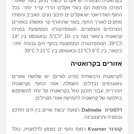
בקרואטיה הצפונית יש אקלים יבשתי מתון, בעוד שאזורי
המרכז והרמות הם בעלי אקלים הררי קריר יותר. בכל
החוף האדריאטי יש אקלים ים תיכוני נעים. האביב והסתיו
מתונים לאורך החוף, בעוד שהחורף קר ומושלג באזורים
המרכזיים והצפוניים. הטמפרטורה הממוצעת במרכז
קרואטיה בינואר נעה בין -10 °ל5°C, ובאוגוסט בין 19°
ל39°C. הטמפרטורה הממוצעת בחוף הים גבוהה יותר:
בינואר, בין 6°C ל11°C ובאוגוסט בין 21°C ל 39°C.
אזורים בקרואטיה
לקרואטיה היבשתית (פרט לאיים) יש שלושה אזורים
גיאוגרפים נבדלים: השפלה, אזור החוף, וקרואטיה
ההררית. עבור תיכנון טיול בקרואטיה קל יותר להשתמש
בחלוקה של קרואטיה לחמישה אזורי מטיילים:
דלמטיה Dalmatia
רצועת יבשת ואיים בין הים התיכון
ובוסניה והרצגובינה.
קוורנר Kvarner
רמות וחוף ים מצפון לדלמטיה, כולל