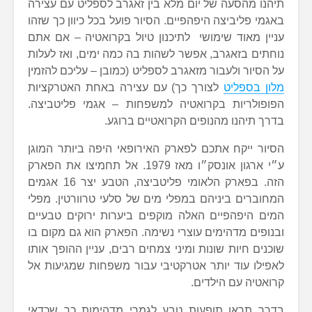
תיהנו מהסעה של יום מלא בין זאגרב לספליט עם עצירה
באגמי פליביצה היפהפיים. הסיור פועל בכל כיוון כך שזהו
עניין מאוד שימושי לתיכנון טיול בקרואטיה – אם אתם
נוחתים בזאגרב, אפשר לשהות בה כמה ימים, ואז לעלות
על הסיור ולעבור מזאגרב לספליט (כמובן – עליכם להזמין
מלון בספליט
לצורך כך) עם עצירה באחת האטרקציות
הפופולריות בקרואטיה למשפחות – אגמי פליטביצה.
בדרך תיהנו מהנופים הקרואטיים ברוגע.
הסיור ייקח אתכם לפארק האירופאי היפה ביותר המוגן
ע״י ארגון אונסק״ו מאז 1979. אל תחמיצו את הפארק
הזה. בפארק הלאומי פליטביצה, הטבע יצר 16 אגמים
המחוברים ביניהם במפלי מים של סלעי טרוורטין. מפלי
המים היפהפיים האלה מוקפים ביערות ירוקים טבעיים
ובנופים מדהימים עוצרי נשימה. הפארק הוא גם מקום בו
שוכנים חיות שונות ומיני צמחים רבים, עניין ההופך אותו
לאפילו עוד יותר אטרקטיבי עבור משפחות שמגיעות אל
קרואטיה עם הילדים.
בדרך תראו תופעות טבע לגמרי מדהימות כך שכדאי