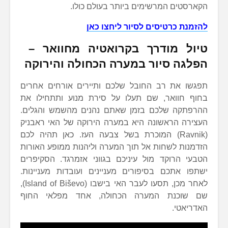
הקארסטים המרשימים ביותר בעולם כולו.
להזמנת כרטיסים לסיור ליחצו כאן
טיול מודרך בקרואטיה מחוואר –
הפלגה סיור במערה הכחולה והירוקה
תפגשו את רב החובל שלכם ותיירים אורחים אחרים
בחוף חוואר, שם תעלו על סירת מנוע ותתחילו את
ההרפתקה שלכם בזמן שאתם נהנים מהשמש והגלים.
העצירה הראשונה היא במערה הירוקה של האי ראבניק
(Ravnik) המוכרת בשל צבעה העז. כאן תהיה לכם
הזדמנות לשחות אל תוך המערה וליהנות ממופע האורות
הטבעי הרוקד מול עיניכם בגווני אזמרגד. הסקיפרים
ישתפו אתכם בסיפורים מעניינים ועובדות מעניינות.
לאחר מכן, תסעו לעבר האי בישבו (Island of Biševo),
שם שוכנת המערה הכחולה, אחד מפלאי החוף
האדריאטי.