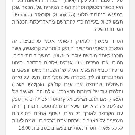
שעות לעבר חבל ליקה (Lika). העצירה הראשונה בלו״ז
היא בכפר רסטוקה וטחנת המים הציורית שלו. הכפר שוכן
במפגש הנהרות סלוני (Slunjčica) וקוראנה (Korana).
תצאו לטיול בעיירה כדי להתרשם מהאדריכלות הכפרית
המיוחדת שלה.
הסיור ממשיך לפארק הלאומי אגמי פליטביצה. זה
הפארק הלאומי המתוייר והותיק ביותר של קרואטיה, אשר
הוכרז כאתר מורשת עולם ב-1979. במשך דורות רבים,
המים יצרו מפלים ו-16 אגמים צלולים כבדולח. תיהנו
מיופיו הטבעי היוצא מן הכלל של השטח המיוער והאגמים
המחוברים זה לזה בסדרה של מפלי מים. תעלו על סירה
חשמלית שתחצה את אגם קוז׳אק (Lake Kozjak)
ותלמדו עוד על תצורות הקארסט ועולם החי העשיר של
הפארק. אם אתם מגיעים אל קרואטיה עם ילדים אין ספק
שפליטביצה היא יעד שלא תרצו לפספס. המדריך יהיה
עם הקבוצה לאורך כל היום, ישתף אתכם בסיפורים
מעניינים על האזורים שבהם אתם מבקרים וישמח לענות
על כל שאלה. הסיור מסתיים בזאגרב בסביבות 18:00.