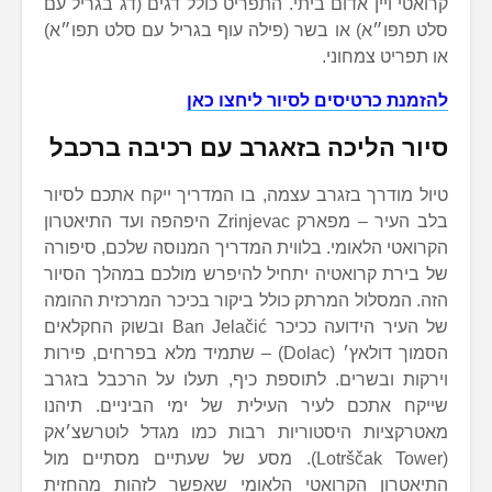
קרואטי ויין אדום ביתי. התפריט כולל דגים (דג בגריל עם
סלט תפו״א) או בשר (פילה עוף בגריל עם סלט תפו״א)
או תפריט צמחוני.
להזמנת כרטיסים לסיור ליחצו כאן
סיור הליכה בזאגרב עם רכיבה ברכבל
טיול מודרך בזגרב עצמה, בו המדריך ייקח אתכם לסיור
בלב העיר – מפארק Zrinjevac היפהפה ועד התיאטרון
הקרואטי הלאומי. בלווית המדריך המנוסה שלכם, סיפורה
של בירת קרואטיה יתחיל להיפרש מולכם במהלך הסיור
הזה. המסלול המרתק כולל ביקור בכיכר המרכזית ההומה
של העיר הידועה ככיכר Ban Jelačić ובשוק החקלאים
הסמוך דולאץ׳ (Dolac) – שתמיד מלא בפרחים, פירות
וירקות ובשרים. לתוספת כיף, תעלו על הרכבל בזגרב
שייקח אתכם לעיר העילית של ימי הביניים. תיהנו
מאטרקציות היסטוריות רבות כמו מגדל לוטרשצ׳אק
(Lotrščak Tower). מסע של שעתיים מסתיים מול
התיאטרון הקרואטי הלאומי שאפשר לזהות מהחזית