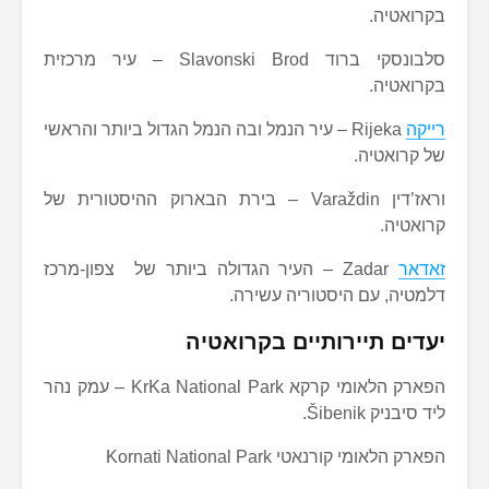
בקרואטיה.
סלבונסקי ברוד Slavonski Brod – עיר מרכזית
בקרואטיה.
רייקה
Rijeka – עיר הנמל ובה הנמל הגדול ביותר והראשי
של קרואטיה.
וראז’דין Varaždin – בירת הבארוק ההיסטורית של
קרואטיה.
זאדאר
Zadar – העיר הגדולה ביותר של צפון-מרכז
דלמטיה, עם היסטוריה עשירה.
יעדים תיירותיים בקרואטיה
הפארק הלאומי קרקא KrKa National Park – עמק נהר
ליד סיבניק Šibenik.
הפארק הלאומי קורנאטי Kornati National Park