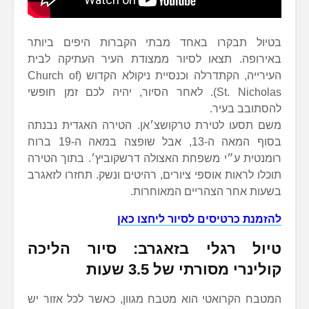
בטיול תבקרו באחד מבתי הקברות היפים ביותר
באירופה. תצאו לסיור ממצודת העיר העתיקה לבית
העירייה, הקתדרלה וכנסיית ניקולא הקדוש (Church of
St. Nicholas). לאחר הסיור, יהיה לכם זמן חופשי
להסתובב בעיר.
משם תסעו לטירת טרקושצ׳אן. הטירה האגדית נבנתה
בסוף המאה ה-13, אבל שופצה במאה ה-19 ברוח
רומנטית ע״י משפחת האצולה דרשקוביץ׳. בתוך הטירה
תוכלו לראות אוספי ציורים, רהיטים ונשק. תחזרו לזאגרב
בשעות אחר הצהריים המאוחרות.
להזמנת כרטיסים לסיור ליחצו כאן
טיול רגלי בזאגרב: סיור הליכה
קולינרי מסורתי של 3.5 שעות
המטבח הקרואטי הוא מטבח מגוון, כאשר לכל אזור יש