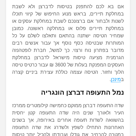
אם בא לכם להתפנק בטיסות לדברצן ולא לשבת
במחלקת תיירים, בראש מנוע החיפוש של קיווי תוכלו
לשנות ולבחור אם ברצונכם לשבת במחלקת עסקים או
במחלקת תיירים פלוס או במחלקה ראשונה. כמובן
שמחיר הטיסה ישתנה בהתאם ותאלצו לשלם על כל
המותרות שבטיסה כסף נוסף אך עבור אנשים רבים
מדובר בפתרון נוח ורצוי. כך למשל, חברת לופטהנזה
הגרמנית מציעה טיסות מישראל לדברצן במחלקת
העסקים המפנקת בעלות של 3600 ₪ עבור כרטיס טיסה
הלוך וחזור. הטיסה עצמה כוללת עצירת ביניים קצרה
ב
מינכן
.
נמל התעופה דברצן הונגריה
שדה התעופה דברצן ממוקם כחמישה קילומטרים ממרכז
העיר ולאורך שנים היה שדה התעופה קטן יחסית
בהשוואה לשדות תעופה אחרים באירופה, אך בשנים
האחרונות התחילו לשפץ ולשדרג את שדה התעופה
במטרה להרחיב את גודלו ועבודתו ולהכיל יותר טיסות