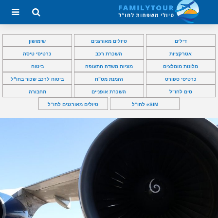
דילים
טיולים מאורגנים
שימושון
אטרקציות
השכרת רכב
כרטיסי טיסה
מלונות מומלצים
מוניות משדה התעופה
ביטוח
כרטיסי ספורט
הזמנת מט”ח
ביטוח לרכב שכור בחו”ל
סים לחו”ל
השכרת אופניים
תחבורה
eSIM לחו”ל
טיולים מאורגנים לחו”ל