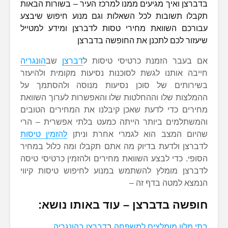
בדברצן ואיך מגיעים ממנו למרכז העיר – בשורות הבאות
תקבלו תשובות לכל השאלות וגם מנוע חיפוש שיבצע
עבורכם השוואת מחירי טסות לדברצן ומידע למטייל
שיעזור לכם לתכנן את החופשה בדברצן
אם בעבר הזמנת כרטיסי טיסות ל
דברצן
שב
הונגריה
חייבה אותנו לגשת לסוכנות נסיעות מקומית ולהיעזר
בשירותים של סוכן נסיעות מנוסה ולהסתמך על
ההמלצות שלו וההחלטות שלו והאפשרות לערוך השוואת
מחירים כדי לדעת שאכן קיבלנו את המחירים הטובים
והמשתלמים ביותר הייתה כמעט בלתי אפשרית – הרי
שהיום המצב הוא לגמרי אחרת וניתן
להזמין טיסות
לדברצן ולדעת בדיוק מה אתם תקבלו ומה כלול במחיר
הסופי. כדי לבצע השוואת מחירים ולהזמין כרטיסי טיסה
לדברצן מומלץ להשתמש במנוע לחיפוש טיסות קיווי
הנמצא למטה בדף זה –
חופשה בדברצן – עוד באותו נושא:
בתי מלון מומלצים למשפחה
ב
דברצן
בהונגריה