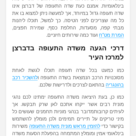
בינלאומיות. אמנם כעת שדה התעופה של דברצן אינו
שדה תעופה גדול במיוחד, אך למעשה ניתן למצוא בו את
כל מה שצריכים לפני הטיסה. כך למשל, תוכלו ליהנות
מבתי קפה, מסעדות, החלפת כסף, שמירת חפצים,
המרת מט”ח
ועוד כמה שירותים חיוניים.
דרכי הגעה משדה התעופה בדברצן
למרכז העיר
כמו כמעט בכל שדה תעופה תוכלו לגשת לאחת
מסוכנויות הרכב הנמצאת בשדה התעופה ו
להשכיר רכב
בהונגריה
בהתאם לצרכים ולדרישות שלכם.
כמו כן, בעת היציאה משדה התעופה ימתינו לכם נהגי
מונית רבים אשר ייקחו אתכם לאן שרק תבקשו. אך
לעיתים קרובותמדובר בנהגי מוניות תחמנים שעושים כל
מיני טריקים על תיירים תמימים ולכן מומלץ להשתמש
בקישור כדי
להזמין מראש מונית משדה התעופה
משירות
בינלאומי אמין ומומלץ המתמחה בהפעלת הסעות משדה