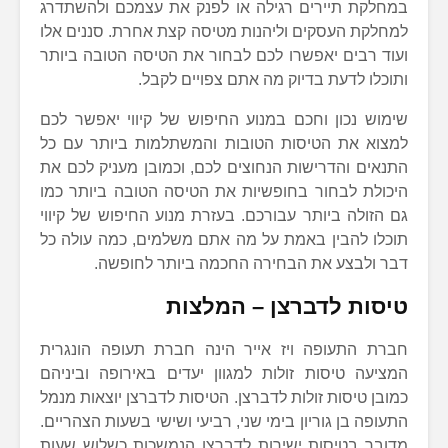
במחלקת תיירים רגילה או לפנק את עצמכם ולהשתדרג
למחלקת העסקים וליהנות מטיסה קצת אחרת. סננים אלו
ועוד רבים יאפשרו לכם לבחור את הטיסה הטובה ביותר
ותוכלו לדעת בדיוק מה אתם צפויים לקבל.
שימוש נכון וחכם במנוע החיפוש של קיווי יאפשר לכם
למצוא את הטיסות הטובות והמשתלמות ביותר עם כל
התנאים והדרישות הנחוצים לכם, וכמובן מעניק לכם את
היכולת לבחור בחופשיות את הטיסה הטובה ביותר כמו
גם הזולה ביותר עבורכם. בעזרת מנוע החיפוש של קיווי
תוכלו להבין באמת על מה אתם משלמים, כמה עולה כל
דבר ולבצע את הבחירה החכמה ביותר לחופשה.
טיסות לדברצן – המלצות
חברת התעופה ויז אייר הינה חברת תעופה הונגרית
המציעה טיסות זולות למגוון יעדים באירופה וביניהם
כמובן טיסות זולות לדברצן. הטיסות לדברצן יוצאות מנמל
התעופה בן גוריון בימי שני, רביעי ושישי בשעות הצהריים.
מדובר בטיסות ישירות לדברצן הנמשכות כשלוש שעות