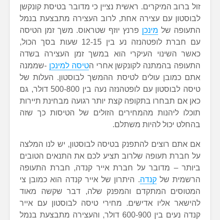
זול ברוב המיקרים. ראשית נציין כי מדובר בטיסת קונקשן
לבוסטון עם עצירה אחת, לרוב העצירה מתבצעת בנמל
התעופה של
מינכן
פרנץ יוזף שטראוס. משך זמן הטיסה
עם חברת לופטהנזה נע בין 12-15 שעות בסך הכול,
כאשר השינוי העיקרי הוא במשך זמן העצירה בשדה
התעופה בהמתנה לקונקשן אחרי ה
טיסה למינכן
-שממנה
אתם כמובן עולים לטיסת ההמשך לבוסטון. העלות של
טיסה לבוסטון עם לופטהנזה נעה בין 500-800 דולר, גם
כאן אם תבחרו בתקופה קצת יותר רגועה מבחינת תיירות
תוכלו ליהנות מהמחירים הזולים של הטיסות כך שזה
בהחלט יכול להיות משתלם.
אם אתם רוצים להתפנק בטיסה לבוסטון, יש לנו המלצה
על חברת תעופה שלרוב תציע לכם את התנאים הטובים
ביותר – מדובר על חברת אייר קנדה, חברת התעופה
הרשמית של
קנדה
. היתרון של אייר קנדה הוא כמובן צי
המטוסים המתקדם והמפנק שלה, דבר שקשה מאוד
להישאר אליו אדישים. מחירי טיסה לבוסטון עם אייר
קנדה נעים בין 600-900 דולר, והעצירה מתבצעת בנמל