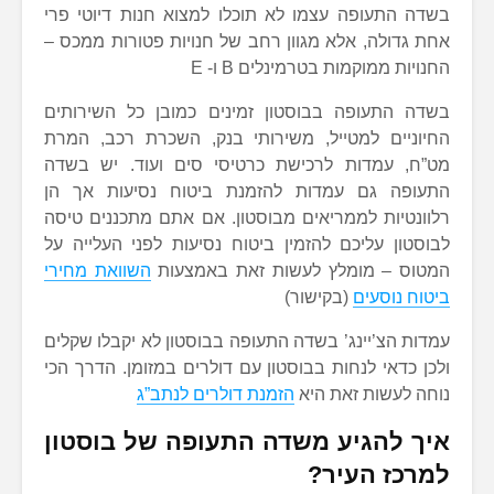
בשדה התעופה עצמו לא תוכלו למצוא חנות דיוטי פרי
אחת גדולה, אלא מגוון רחב של חנויות פטורות ממכס –
החנויות ממוקמות בטרמינלים B ו- E
בשדה התעופה בבוסטון זמינים כמובן כל השירותים
החיוניים למטייל, משירותי בנק, השכרת רכב, המרת
מט”ח, עמדות לרכישת כרטיסי סים ועוד. יש בשדה
התעופה גם עמדות להזמנת ביטוח נסיעות אך הן
רלוונטיות לממריאים מבוסטון. אם אתם מתכננים טיסה
לבוסטון עליכם להזמין ביטוח נסיעות לפני העלייה על
המטוס – מומלץ לעשות זאת באמצעות
השוואת מחירי
ביטוח נוסעים
(בקישור)
עמדות הצ’יינג’ בשדה התעופה בבוסטון לא יקבלו שקלים
ולכן כדאי לנחות בבוסטון עם דולרים במזומן. הדרך הכי
נוחה לעשות זאת היא
הזמנת דולרים לנתב”ג
איך להגיע משדה התעופה של בוסטון
למרכז העיר?