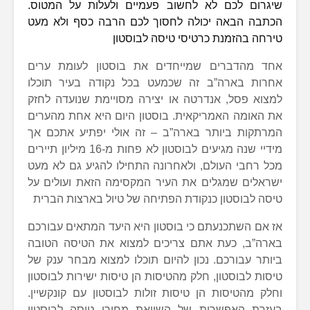
שיגרום לכם לא לחשוב פעמיים ולעלות על המטוס.
הכתבה הבאה יכולה לחסוך לכם הרבה כסף ולא מעט
טירחה בהזמנת כרטיסי טיסה לבוסטון
אחד מהדברים שמייחדים את בוסטון לעומת ערים
אחרות בארה”ב זה שכמעט בכל נקודה בעיר תוכלו
למצוא פסל, אנדרטה או יצירה מסויימת שנועדה לחזק
את האומה האמריקאית. בוסטון היום היא אחת מהערים
המרתקות ביותר בארה”ב – זה אולי יפתיע אתכם אך
מידיי שנה מגיעים לבוסטון לא פחות מ-16 מיליון תיירים
מכל רחבי העולם, ולאחרונה התחילו להגיע גם לא מעט
ישראלים שמגלים את העיר המקסימה הזאת ועולים על
טיסה לבוסטון כנקודת הפתיחה של טיול בארצות הברית
אז אם השתכנעתם כי בוסטון היא היעד המתאים עבורכם
בארה”ב, כעת אתם צריכים למצוא את הטיסה הטובה
ביותר עבורכם. נכון להיום תוכלו למצוא מבחר ענק של
טיסות לבוסטון, חלק מהטיסות הן טיסות ישירות לבוסטון
וחלק מהטיסות הן טיסות זולות לבוסטון עם קונקשיין.
בעזרת האפשרות של השוואת מחירי טיסה לבוסטון