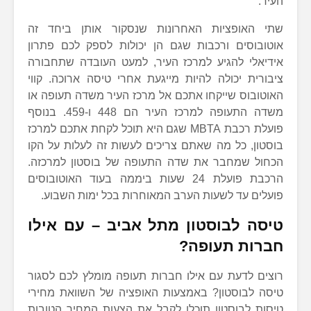
העיר.
שתי האופציות האחרונות שנסקור אותן ביחד זה
אוטובוסים ורכבות שגם הן יכולות לספק לכם פתרון
אידיאלי להגיע למרכז העיר, למעט העובדה שתחבורה
ציבורית יכולה להיות מייגעת אחרי טיסה ארוכה. קווי
האוטובוס שייקחו אתכם אל מרכז העיר משדה תעופה או
משדה התעופה למרכז העיר הם 448 ו-459. בנוסף
פועלת רכבת MBTA שגם היא תוכל לקחת אתכם למרכז
בוסטון, כל מה שאתם צריכים לעשות זה לעלות על הקו
הכחול שמחבר את שדה התעופה של בוסטון למרכזה.
הרכבת פועלת 24 שעות ביממה בעוד האוטובוסים
פועלים עד לשעות הערב המאוחרות בכל ימות השבוע.
טיסה לבוסטון מתל אביב – עם אילו
חברות תעופה?
רוצים לדעת עם אילו חברות תעופה מומלץ לכם לסגור
טיסה לבוסטון? באמצעות האופציה של השוואת מחירי
טיסות לבוסטון תוכלו לקבל את הצעות המחיר הטובות