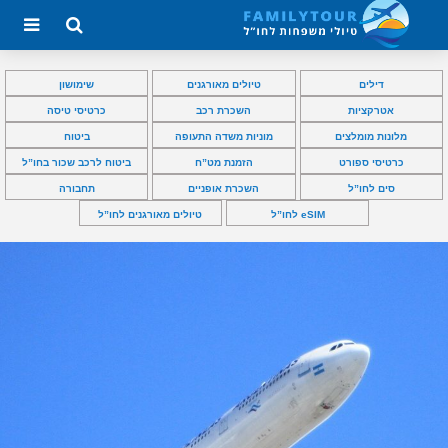
דילים
טיולים מאורגנים
שימושון
אטרקציות
השכרת רכב
כרטיסי טיסה
מלונות מומלצים
מוניות משדה התעופה
ביטוח
כרטיסי ספורט
הזמנת מט”ח
ביטוח לרכב שכור בחו”ל
סים לחו”ל
השכרת אופניים
תחבורה
eSIM לחו”ל
טיולים מאורגנים לחו”ל