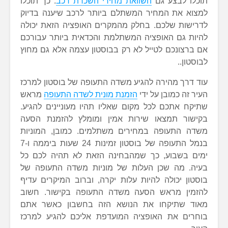
תוכלו לבצע גם
השוואת מחירי השכרת רכב
. כך תוכלו
למצוא את המחיר המשתלם ביותר לרכב שיענה בדיוק
לדרישות שלכם. בחלק מהמקרים האופציה הזאת יכולה
להיות גם האופציה המשתלמת והכדאית ביותר עבורכם
אם ברצונכם לטייל לא רק בבוסטון עצמה אלא גם מחוץ
לבוסטון..
עוד דרך מהירה להגיע משדה התעופה של בוסטון למרכז
העיר זה כמובן על ידי
הזמנת מונית לשדה התעופה
מראש
שתיקח אתכם לכל מקום שאליו תהיו מעוניינים להגיע.
בקישור תמצאו שירות אמין ומומלץ להזמנת הסעה
משדה התעופה במחירים משתלמים. כמובן, המוניות
בנמל התעופה של בוסטון זמינות 24 שעות ביממה ו-7
ימים בשבוע, כך שמהבחינה הזאת לא תהיה לכם כל
בעיה. מה שכן העלות של מוניות משדה התעופה של
בוסטון יכולה להיות עלות יקרה, וברוב המיקרים עדיף
להזמין מראש הסעה משדה התעופה בקישור. חשוב
מאוד שתיקחו את הנושא הזה בחשבון כאשר אתם
בוחרים את האופציה המועדפת אליכם להגיע למרכז