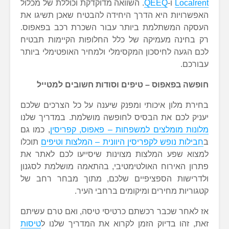
Localrent
ו-
QEEQ
. השוואה מדוקדקת וכוללת של מכלול
האפשרויות היא הדרך היחידה להבטיח שאכן תשיגו את
העסקה המשתלמת ביותר עבור השכרת רכב בפאפוס.
רק בחינה מעמיקה של כלל החלופות הקיימות תבטיח
לכם הגעה לחיסכון המקסימלי ולמחיר האופטימלי ביותר
עבורכם.
חופשה בפאפוס – טיפים וסודות חשובים למטייל
בחירת מלון איכותי ומפנק שיענה על כל הצרכים שלכם
יעניק לכם את הבסיס לחופשה מושלמת. במדריך שלנו
מלונות מומלצים למשפחות – פאפוס, קפריסין
, כמו גם
ב
חבילות נופש לקפריסין היוונית – המלצות וטיפים
תוכלו
למצוא שפע המלצות מצוינות שיסייעו לכם לאתר את
פתרון האירוח האולטימטיבי, בהתאמה מושלמת לסגנון
ולדרישות הספציפיים שלכם, מתוך מבחר רחב של
קטגוריות מחירים ומיקומים ברחבי העיר.
אז לאחר שכבר רכשתם כרטיסי טיסה, ואם טרם עשיתם
זאת, זהו בדיוק הזמן לקרוא את המדריך שלנו ל
טיסות