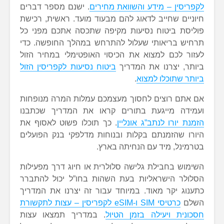
לקפריסין – מידע והשוואת מחירים
. ישנם מספר דברים
חיוניים שחייב לדאוג להם מבעוד מועד. ראשית, רכישת
פוליסת ביטוח נסיעות מקיפה שתכסה אתכם מפני כל
תרחיש בריאותי שעלול להתרחש במהלך החופשה. כדי
לעזור לכם למצוא את הכיסוי האופטימלי במחיר הזול
ביותר, יצרנו את המדריך
ביטוח נסיעות לקפריסין הזול
ביותר שתוכלו למצוא
.
אם אתם רוצים לחסוך מעצמכם עמלות המרה מנופחות
ועמידה מייגעת בתורים קראו את המדריך שכתבנו
הזמנת יורו לנתב”ג אונליין
. כך תוכלו פשוט לאסוף את
היורו שהזמנתם בקלות ובנוחות מדלפקי בנק הפועלים
בטרמינל, מיד עם הנחיתה בארץ.
השימוש בחבילת גלישה סלולרית או חיוג דרך מפעילות
הסלולר הישראליות בעת השהות בחו”ל יכול להתברר
כתענוג יקר מאוד. במיוחד עבור זה יצרנו את המדריך
השלם
כרטיסי SIM ו-eSIM לקפריסין – עצות לתקשורת
חסכונית ויעילה בזמן הטיול
. במדריך תמצאו עצות