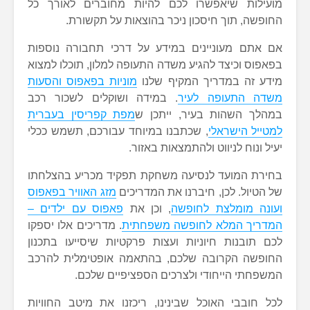
מועילות שיאפשרו לכם להיות מחוברים לאורך כל
החופשה, תוך חיסכון ניכר בהוצאות על תקשורת.
אם אתם מעוניינים במידע על דרכי תחבורה נוספות
בפאפוס וכיצד להגיע משדה התעופה למלון, תוכלו למצוא
מידע זה במדריך המקיף שלנו
מוניות בפאפוס והסעות
משדה התעופה לעיר
. במידה ושוקלים לשכור רכב
במהלך השהות בעיר, ייתכן ש
מפת קפריסין בעברית
למטייל הישראלי
, שכתבנו במיוחד עבורכם, תשמש ככלי
יעיל ונוח לניווט ולהתמצאות באזור.
בחירת המועד לנסיעה משחקת תפקיד מכריע בהצלחתו
של הטיול. לכן, חיברנו את המדריכים
מזג האוויר בפאפוס
ועונה מומלצת לחופשה
, וכן את
פאפוס עם ילדים –
המדריך המלא לחופשה משפחתית
. מדריכים אלו יספקו
לכם תובנות חיוניות ועצות פרקטיות שיסייעו בתכנון
החופשה הקרובה שלכם, בהתאמה אופטימלית להרכב
המשפחתי הייחודי ולצרכים הספציפיים שלכם.
לכל חובבי האוכל שבינינו, ריכזנו את מיטב החוויות