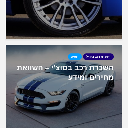
השכרת רכב בחו"ל
רוסיה
השכרת רכב בסוצ’י – השוואת
מחירים ומידע