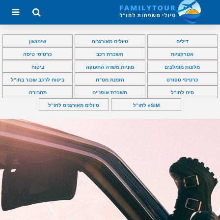
דילים
טיולים מאורגנים
שימושון
אטרקציות
השכרת רכב
כרטיסי טיסה
מלונות מומלצים
מוניות משדה התעופה
ביטוח
כרטיסי ספורט
הזמנת מט”ח
ביטוח לרכב שכור בחו”ל
סים לחו”ל
השכרת אופניים
תחבורה
eSIM לחו”ל
טיולים מאורגנים לחו”ל