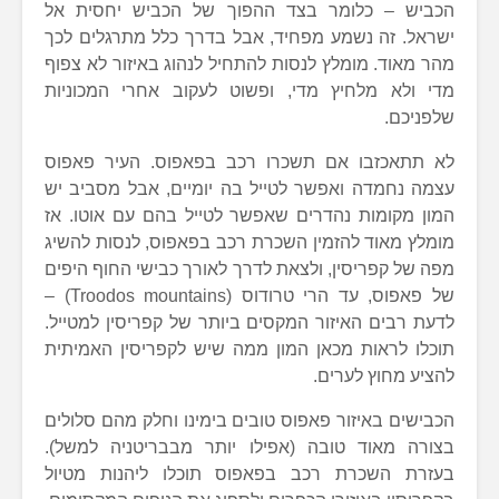
הכביש – כלומר בצד ההפוך של הכביש יחסית אל
ישראל. זה נשמע מפחיד, אבל בדרך כלל מתרגלים לכך
מהר מאוד. מומלץ לנסות להתחיל לנהוג באיזור לא צפוף
מדי ולא מלחיץ מדי, ופשוט לעקוב אחרי המכוניות
שלפניכם.
לא תתאכזבו אם תשכרו רכב בפאפוס. העיר פאפוס
עצמה נחמדה ואפשר לטייל בה יומיים, אבל מסביב יש
המון מקומות נהדרים שאפשר לטייל בהם עם אוטו. אז
מומלץ מאוד להזמין השכרת רכב בפאפוס, לנסות להשיג
מפה של קפריסין, ולצאת לדרך לאורך כבישי החוף היפים
של פאפוס, עד הרי טרודוס (
Troodos mountains
) –
לדעת רבים האיזור המקסים ביותר של קפריסין למטייל.
תוכלו לראות מכאן המון ממה שיש לקפריסין האמיתית
להציע מחוץ לערים.
הכבישים באיזור פאפוס טובים בימינו וחלק מהם סלולים
בצורה מאוד טובה (אפילו יותר מבבריטניה למשל).
בעזרת השכרת רכב בפאפוס תוכלו ליהנות מטיול