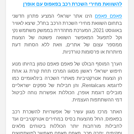
להשוואת מחירי השכרת רכב בפאפוס עם אופרן
פאפם פאפם
הינו אתר ישראלי המציע פתרון חדשני
בתחום השוואת מחירי השכרת הרכב בחו”ל, שיצא לאוויר
באוגוסט 2021, המערכת מתהדרת בממשק משתמש נקי
וקל לתפעול המאפשר השוואה פשוטה של הצעות
ממספר עצום של אתרים, וזאת ללא הסחות דעת
מיותרות או פרסומות טורדניות.
הערך המוסף הבולט של פאפם פאפם טמון בהיותו מנוע
חיפוש ישראלי ראשון מסוגו המרכז תחת קורת גג אחת
הן הצעות אטרקטיביות מאתרי השכרה בינלאומיים כמו
לדוגמא Rentalcars, והן חבילות של ספקים ישראליים
מובילים דוגמת אופרן, הכוללות אפשרות נוחה לביטול
דמי ההשתתפות העצמית.
האתר מרכז מגוון עשיר של אפשרויות להשכרת רכב
בפאפוס, החל מהצעות בסיס במחירים אטרקטיביים ועד
לחבילות מורחבות יותר הכוללות ביטוחים מלאים
ומקיפים. יתרה מכך, פאפם פאפם מאפשר למשתמשים