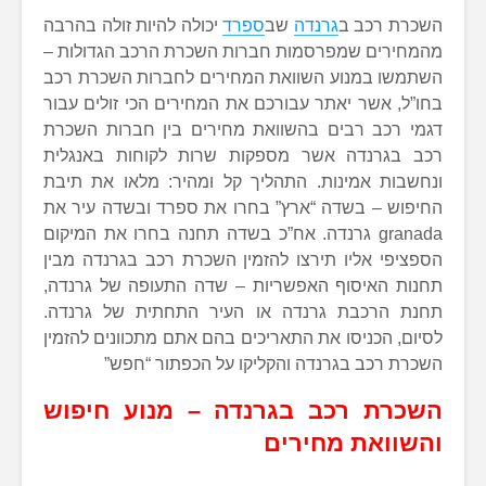
השכרת רכב ב
גרנדה
שב
ספרד
יכולה להיות זולה בהרבה
מהמחירים שמפרסמות חברות השכרת הרכב הגדולות –
השתמשו במנוע השוואת המחירים לחברות השכרת רכב
בחו”ל, אשר יאתר עבורכם את המחירים הכי זולים עבור
דגמי רכב רבים בהשוואת מחירים בין חברות השכרת
רכב בגרנדה אשר מספקות שרות לקוחות באנגלית
ונחשבות אמינות. התהליך קל ומהיר: מלאו את תיבת
החיפוש – בשדה “ארץ” בחרו את ספרד ובשדה עיר את
granada גרנדה. אח”כ בשדה תחנה בחרו את המיקום
הספציפי אליו תירצו להזמין השכרת רכב בגרנדה מבין
תחנות האיסוף האפשריות – שדה התעופה של גרנדה,
תחנת הרכבת גרנדה או העיר התחתית של גרנדה.
לסיום, הכניסו את התאריכים בהם אתם מתכוונים להזמין
השכרת רכב בגרנדה והקליקו על הכפתור “חפש”
השכרת רכב בגרנדה – מנוע חיפוש
והשוואת מחירים