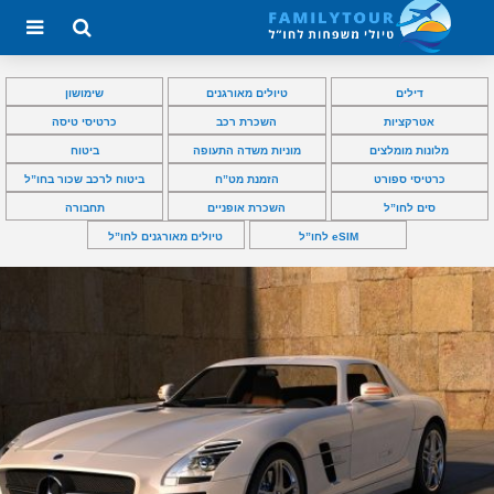
דילים
טיולים מאורגנים
שימושון
אטרקציות
השכרת רכב
כרטיסי טיסה
מלונות מומלצים
מוניות משדה התעופה
ביטוח
כרטיסי ספורט
הזמנת מט”ח
ביטוח לרכב שכור בחו”ל
סים לחו”ל
השכרת אופניים
תחבורה
eSIM לחו”ל
טיולים מאורגנים לחו”ל