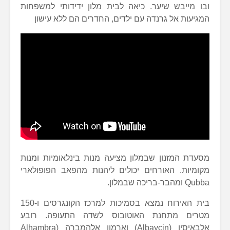
ובו מייבש שיער. כיאה לבית מלון ידידותי למשפחות
המגיעות אל גרנדה עם ילדים, החדרים הם ללא עישון
מסעדת המזנון שבמלון מציעה מנות בינלאומיות ומנות
מקומיות. האורחים יכולים ליהנות מהפאב הפופולארי
Qubba ומהבר-בריכה שבמלון.
בית האירוח נמצא בסמיכות למרכז הקונגרסים ו-150
מטרים מתחנת האוטובוס לשדה התעופה. רובע
אלבאיסין (Albaycin) וארמון אלהמברה (Alhambra