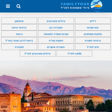
דילים
טיולים מאורגנים
שימושון
אטרקציות
השכרת רכב
כרטיסי טיסה
מלונות מומלצים
מוניות משדה התעופה
ביטוח
כרטיסי ספורט
הזמנת מט”ח
ביטוח לרכב שכור בחו”ל
סים לחו”ל
השכרת אופניים
תחבורה
eSIM לחו”ל
טיולים מאורגנים לחו”ל