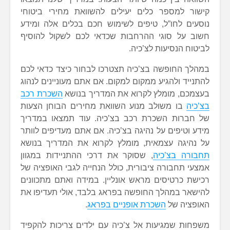
קישור למספר כלים יעילים להשוואת מחירי ביטוחי
נוסעים לחו”ל, טיפים לשימוש חכם בכלים אלה ומידע
חשוב על סוגי ההרחבות שכדאי לכם לשקול להוסיף
לביטוח הנסיעות לצ’כיה.
במהלך החופשה בצ’כיה תצטרכו לבחור כיצד כדאי לכם
להתנייד ולהגיע ממקום למקום. אם אתם מעוניינים לנהוג
בעצמכם, מומלץ לקרוא את המדריך בנושא
השכרת רכב
בצ’כיה
בו משולב מנוע השוואת מחירים הבוחן הצעות
של חברות השכרת רכב בצ’כיה. עוד תמצאו במדריך
מידע וטיפים על נהיגה בצ’כיה. אם אתם מעדיפים לוותר
על נהיגה עצמאית, מומלץ לקרוא את המדריך בנושא
תחבורה בצ’כיה
, שסוקר את דרכי ההתניידות במגוון
אמצעי תחבורה ציבורית, כולל הנחייה לגבי האופציה של
רכישת כרטיסים מראש אונליין. במידה ואתם מתכוונים
להישאר במהלך החופשה בפראג בלבד, אולי תעדיפו את
האופציה של
השכרת אופניים בפראג
.
משפחות שמגיעות אל צ’כיה עם ילדים צריכות להקפיד