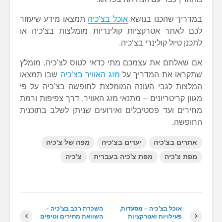
במדריך שהכנו בנושא
אוכל בצ’כיה
תמצאו מידע שיעזור
לכם לאתר אטרקציות קולינריות מומלצות בצ’כיה או
לתכנן טיול קולינרי בצ’כיה.
אם שאלתם את עצמכם מתי כדאי לטוס לצ’כיה, מומלץ
שתקראו את המדריך על
מזג האוויר בצ’כיה
שבו תמצאו
המלצות לגבי העונה המומלצת לחופשה בצ’כיה על פי
מגוון קריטריונים – מתנאי מזג האוויר, דרך צפיפות ורמת
מחירים ועד פסטיבלים ואירועים שניתן לשלב בתוכנית
החופשה.
אתרים בצ'כיה
יעדים בצ'כיה
מפה של צ'כיה
מפת צ'כיה
מפת צ'כיה בעברית
צ'כיה
אוכל בצ’כיה – מסעדות,
השכרת רכב בצ’כיה –
פעילויות ואטרקציות
השוואת מחירים וטיפים