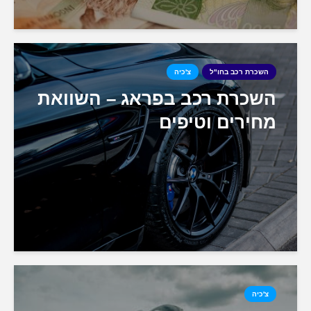
השכרת רכב בחו"ל
צ'כיה
השכרת רכב בפראג – השוואת
מחירים וטיפים
צ'כיה