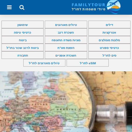
דילים
טיולים מאורגנים
שימושון
אטרקציות
השכרת רכב
כרטיסי טיסה
מלונות מומלצים
מוניות משדה התעופה
ביטוח
כרטיסי ספורט
הזמנת מט”ח
ביטוח לרכב שכור בחו”ל
סים לחו”ל
השכרת אופניים
תחבורה
eSIM לחו”ל
טיולים מאורגנים לחו”ל