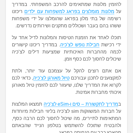
להזמין מלונות שמתאימים להרכב המשפחתי. במדריך
על
מלונות מומלצים בפראג למשפחות עם ילדים
ריכזנו
רשימה של בתי מלון בפראג שהומלצו על ידי משפחות
ששהו בהם בעבר ושכוללים מתקנים ושירותים נדרשים.
תוכלו לאחד את הזמנת הטיסות והמלונות לדיל אחד על
ידי רכישת
חבילת נופש לצ’כיה
. במדריך ריכזנו קישורים
לכמה מהחברות האיכותיות שמציעות דילים לצ’כיה
שיכולים לחסוך לכם כסף וזמן.
אם אתם רוצים להקל על עצמכם עוד יותר, ולתת
למקצוענים לתכנן עבורכם
טיול מאורגן לצ’כיה
, כדאי לכם
לקרוא את המדריך שלנו, שיעזור לכם להזמין טיול מאורגן
איכותי מחברות אמינות.
ב
מדריך לתקשורת – סים ו-eSim לצ’כיה
תמצאו המלצות
על חברות המשווקות sim לצ’כיה בליווי חבילות מיוחדות
המתאימות לתיירים, מה שיכול לחסוך לכם הרבה כסף,
ולהבטיח שתוכלו להשתמש בטלפון הנייד שהבאתם
מהארץ כבר עם הנחיתה בפראג.