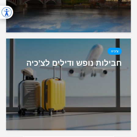
צ'כיה
חבילות נופש ודילים לצ’כיה