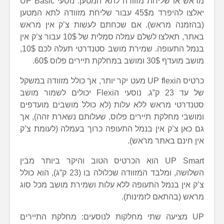
מראש או שליחת מזוודה לתא המטען. נוסעי UP Basic
יאלצו להיפרד מ45$ עבור שליחת מזוודה לתא המטען
(בהזמנה מראש). אם שכחתם לעשות צ’ק אין מראש
באתר, תאלצו לשלם עמלה סמלית של 10$ עבור צ’ק אין
בנמל התעופה. שמירת מושב סטנדרטי תעלה לכם 10$,
מושב מועדף 30$ ומושב במחלקת תיירים פלוס 60$.
כרטיס הUP flexi מעט יקר יותר, אך כולל מזוודה במשקל
של עד 23 ק”ג. נוסעי הFlexi יכולים לשמור מושב
סטנדרטי מראש ללא עלות (לא כולל מושבים מועדפים
ומושבי מחלקת תיירים פלוס, שעלותם נשארת זהה), אך
גם כאן צ’ק אין בנמל התעופה כרוך בעמלה (לעומת צ’ק
אין חינם באתר מראש).
UP Smart הוא הכרטיס הטוב והיקר ביותר מבין
השלושה, ומלבד המזוודה שכלולה בו (23 ק”ג), הוא כולל
צ’ק אין בנמל התעופה ללא עלות ושמירת מושב מכל סוג
מראש (בהתאם לזמינות).
UP מציעה שתי מחלקות לנוסעים: מחלקת התיירים