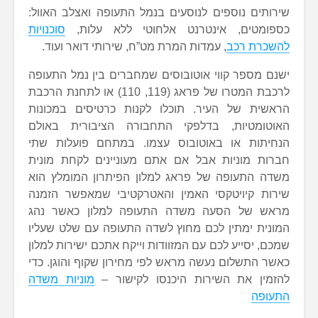
שירותים נוספים לנוסעים בנמל התעופה ואצלב האוול:
כספומטים, אינטרנט אלחוטי ללא עלות,
סוכנויות
להשכרת רכב
, עמדות המרת מט”ח, שירותי דואר ועוד.
ישנם מספר קווי אוטובוסים שמחברים בין נמל התעופה
לרכבת המטרו של פראג (119, 110) או לתחנת הרכבת
הראשית של העיר. תוכלו לקנות כרטיסים במכונות
האוטומטיות, בדלפקי התחבורה הציבורית באולם
הנחיתות או באוטובוס עצמו. במתחם פועלות שתי
חברות מוניות אבל אם אתם מעוניינים לקחת מונית
משדה התעופה של פראג למלון הפיתרון המומלץ הוא
שירות קיויטקסי האמין והאטרקטיבי שמאפשר הזמנה
מראש של הסעה משדה התעופה למלון כאשר נהג
המונית ימתין לכם מחוץ לשדה התעופה עם שלט שעליו
שמכם, יסייע לכם עם המזוודות וייקח אתכם ישירות למלון
כאשר התשלום נעשה מראש לפי מחירון שקוף והוגן. כדי
להזמין את השירות היכנסו לקישור –
מוניות משדה
התעופה