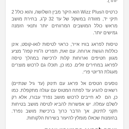
יותר).
כרטיס הWizz Plus הוא היקר מבין השלושה, והוא כולל 2
תיקי יד, מזוודה במשקל של עד 32 ק”ג, בחירת מושב
מראש כולל המושבים המרווחים יותר ותנאי הזמנה
גמישים יותר.
טיסות לפראג בוויז אייר, כראוי לטיסות לואו-קוסט, אינן
כוללות הגשת ארוחה. עם זאת, תפריט ה”וויז קפה” מציע
מגוון חטיפים וארוחות קלות לרכישה במהלך טיסה
לפראג במחירים זולים. כמו כן, תוכלו גם לרכוש מוצרים
מעגלת הדיוטי פרי.
נוסעים הטסים אל פראג עם תינוק (עד גיל שנתיים)
רשאים להגיע עד לפתח המטוס עם עגלה מתקפלת. כמו
כן, הם לא חייבים לרכוש מושב נפרד עבורו, אלא רק
לשלם עמלה. יש אפשרות להביא לטיסה מושב בטיחות
תקני לתינוק, אך הדבר כרוך ברכישת מושב נפרד.
בהזמנות שכאלו מומלץ להיעזר בשירות הלקוחות.