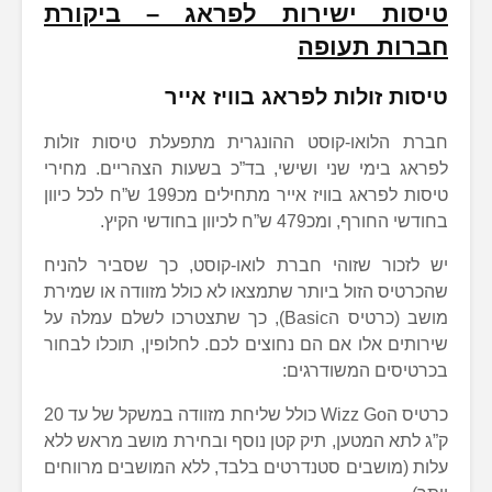
טיסות ישירות לפראג – ביקורת
חברות תעופה
טיסות זולות לפראג בוויז אייר
חברת הלואו-קוסט ההונגרית מתפעלת טיסות זולות
לפראג בימי שני ושישי, בד”כ בשעות הצהריים. מחירי
טיסות לפראג בוויז אייר מתחילים מכ199 ש”ח לכל כיוון
בחודשי החורף, ומכ479 ש”ח לכיוון בחודשי הקיץ.
יש לזכור שזוהי חברת לואו-קוסט, כך שסביר להניח
שהכרטיס הזול ביותר שתמצאו לא כולל מזוודה או שמירת
מושב (כרטיס הBasic), כך שתצטרכו לשלם עמלה על
שירותים אלו אם הם נחוצים לכם. לחלופין, תוכלו לבחור
בכרטיסים המשודרגים:
כרטיס הWizz Go כולל שליחת מזוודה במשקל של עד 20
ק”ג לתא המטען, תיק קטן נוסף ובחירת מושב מראש ללא
עלות (מושבים סטנדרטים בלבד, ללא המושבים מרווחים