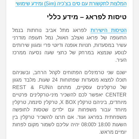
המלצות לתקשורת עם סים בצ’כיה (Sim) ומידע שימושי
טיסות לפראג – מידע כללי
הטיסות הישירות
לפראג מתל אביב נוחתות בנמל
התעופה של פראג ואצלב האוול, נמל תעופה מודרני
עשיר במסעדות, חנויות אופנה ודיוטי פרי ומגוון שירותים
לנוסע שנמצא במרחק של כחצי שעה נסיעה ממרכז
העיר.
ישנם שני טרמינלים הפתוחים לקהל הרחב, ובשניהם
תוכלו למצוא מסעדות שפתוחות 24 שעות. מלבד מגוון
של טרקלינים עסקיים, מתחם הREST & FUN
CENTER יאפשר לכם להשכיר מיני-טרקלינים פרטיים
מיוחדים, ביניהם טרקלין X BOX, טרקלין סינמה, טרקלין
מיוחד עבור משפחות עם ילדים שטסות לחופשה
משפחתית בפראג ועוד. אם תרצו להשכיר טרקלין בין
השעות 18:00 ל08:00 יהיה עליכם לשמור מקום לפחות
יומיים מראש.