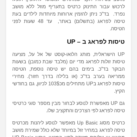
לרכוש עבור התינוק כרטיס בתעריף מוזל ללא מושב
נפרד. בד”כ ניתן להזמין ארוחות מיוחדות לילדים בעת
טיסה לפראג (בתשלום) באתר, עד 48 שעות לפני
הטיסה.
טיסות לפראג ב – UP
UP הישראלית, מותג הלואו-קוסט של אל על, מציעה
טיסות זולות לפראג מדי יום (מלבד שבת כמובן) בשעות
הבוקר בד”כ. בימים בהם יש טיסה נוספת, הטיסה
ממריאה בערב בד”כ (או בלילה בדרך חזור). מחירי
טיסות לפראג בUP מתחילים מכ103$ לכיוון, גם בחודשי
הקיץ.
גם UP מאפשרת לנוסע לבחור מבין מספר סוגי כרטיסי
טיסה לפראג לפי הצרכים והתקציב שלו.
כרטיס מסוג Up Basic מאפשר לנוסע ליהנות מכרטיס
טיסה לפראג במחיר זול במיוחד שלא כולל שמירת מושב