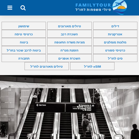
דילים
טיולים מאורגנים
שימושון
אטרקציות
השכרת רכב
כרטיסי טיסה
מלונות מומלצים
מוניות משדה התעופה
ביטוח
כרטיסי ספורט
הזמנת מט”ח
ביטוח לרכב שכור בחו”ל
סים לחו”ל
השכרת אופניים
תחבורה
eSIM לחו”ל
טיולים מאורגנים לחו”ל