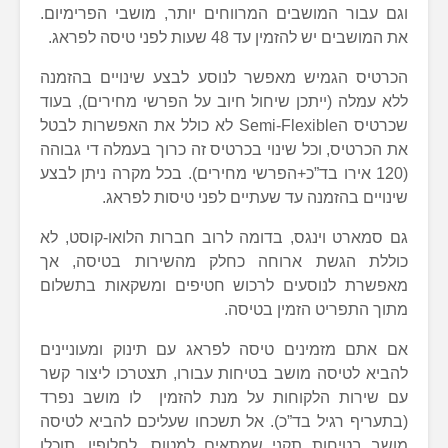
וגם עבור המושבים המרווחים יותר, מושבי הפרימיום.
את המושבים יש להזמין עד 48 שעות לפני טיסה לפראג.
הכרטיס הגמיש מאפשר לנוסע לבצע שינויים בהזמנה
ללא עמלה (ייתכן שיחול חיוב על הפרשי מחירים), בעוד
שכרטיס הSemi-Flexible לא כולל את האפשרות לבטל
את הכרטיס, וכל שינוי בכרטיס זה כרוך בעמלה די גבוהה
(120 אירו בד”כ+הפרשי מחירים). בכל מקרה ניתן לבצע
שינויים בהזמנה עד שעתיים לפני טיסות לפראג.
גם סמארט וינגס, בדומה לרוב חברות הלואו-קוסט, לא
כוללת הגשת ארוחה כחלק מהשירות בטיסה, אך
מאפשרת לנוסעים לרכוש חטיפים ומשקאות בתשלום
מתוך התפריט הזמין בטיסה.
אם אתם מזמינים טיסה לפראג עם תינוק ומעוניינים
להביא לטיסה מושב בטיחות עבורו, תצטרכו ליצור קשר
עם שירות הלקוחות על מנת להזמין לו מושב נפרד
(בתעריף רגיל בד”כ). אל תשכחו שעליכם להביא לטיסה
מושב בטיחות תקני שמתאים למטוס. לחלופין, תוכלו