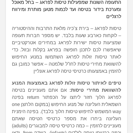
התעופה השונות שמפעילות טיסות לפראג – בחל מאוכל
ומערכת בידור בטיסה ועד לכמות מטען מותרת ומירווח
לרגליים
טיסות לפראג – בירת צ’כיה מלאת התרבות וההיסטוריה
– לוקחות כארבע שעות בלבד. יש מספר חברות תעופה
שמציעות טיסות ישירות לפראג במחירים אטרקטיביים
שיאפשרו לכם לתכנן חופשה בפראג בקלות ובזול. כדי
לאתר טיסות זולות לפראג השתמשו במנוע החיפוש
להשוואת מחירי טיסות לחו”ל שלמטה – אפשר כמובן גם
להזמין באמצעותו כרטיסי טיסה לפראג אונליין
טיפים לאיתור טיסות זולות לפראג באמצעות המנוע
להשוואת מחירי טיסות:
אם אתם מעוניינים בטיסה
לפראג הלוך חזור ליחצו על הכפתור return בפינה
השמאלית העליונה של מנוע החיפוש (במקום הלחצן one
way המשמש לחיפוש טיסות הלוך בלבד). בפינה הימנית
העליונה ביחרו את מספר כרטיסי הטיסה שאתם
מעוניינים להזמין – כמה כרטיסי טיסה למבוגרים (adults)
וכמה כרטיסי טיסה לילדים (infants). בשדה from, ודאו