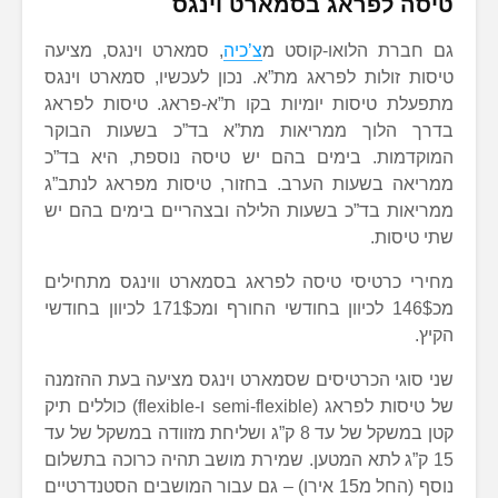
טיסה לפראג בסמארט וינגס
גם חברת הלואו-קוסט מ
צ’כיה
, סמארט וינגס, מציעה
טיסות זולות לפראג מת”א. נכון לעכשיו, סמארט וינגס
מתפעלת טיסות יומיות בקו ת”א-פראג. טיסות לפראג
בדרך הלוך ממריאות מת”א בד”כ בשעות הבוקר
המוקדמות. בימים בהם יש טיסה נוספת, היא בד”כ
ממריאה בשעות הערב. בחזור, טיסות מפראג לנתב”ג
ממריאות בד”כ בשעות הלילה ובצהריים בימים בהם יש
שתי טיסות.
מחירי כרטיסי טיסה לפראג בסמארט ווינגס מתחילים
מכ146$ לכיוון בחודשי החורף ומכ171$ לכיוון בחודשי
הקיץ.
שני סוגי הכרטיסים שסמארט וינגס מציעה בעת ההזמנה
של טיסות לפראג (semi-flexible ו-flexible) כוללים תיק
קטן במשקל של עד 8 ק”ג ושליחת מזוודה במשקל של עד
15 ק”ג לתא המטען. שמירת מושב תהיה כרוכה בתשלום
נוסף (החל מ15 אירו) – גם עבור המושבים הסטנדרטיים