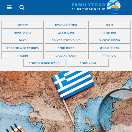
דילים
טיולים מאורגנים
שימושון
אטרקציות
השכרת רכב
כרטיסי טיסה
מלונות מומלצים
מוניות משדה התעופה
ביטוח
כרטיסי ספורט
הזמנת מט”ח
ביטוח לרכב שכור בחו”ל
סים לחו”ל
השכרת אופניים
תחבורה
eSIM לחו”ל
טיולים מאורגנים לחו”ל