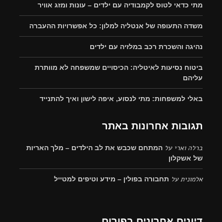
מתי כדאי לטוס לקמבודיה עם ילדים – עונות ומזג אוויר
משדה התעופה של אנטליה למלון: כל אפשרויות ההעברה
נהיגה והשכרת רכב במלזיה עם ילדים
ביטוח נסיעות לאיטליה: הכיסויים שמשפחה לא מוותרת
עליהם
באלי למשפחות: מתי לנסוע, איפה לישון ואיך להתנייד
תגובות אחרונות באתר
ברלה וארי
על
המתחם שכבש את לב הילדים – מלך האריות
של אשקלון
אלמונית
על
תחבורה בפולין – מידע וטיפים למטייל
דיונים אחרונים בפורום