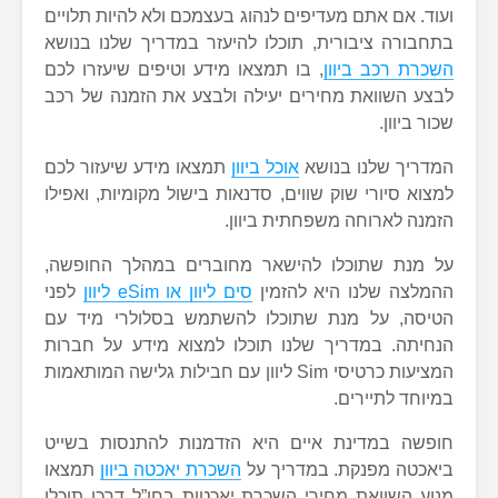
ועוד. אם אתם מעדיפים לנהוג בעצמכם ולא להיות תלויים
בתחבורה ציבורית, תוכלו להיעזר במדריך שלנו בנושא
השכרת רכב ביוון
, בו תמצאו מידע וטיפים שיעזרו לכם
לבצע השוואת מחירים יעילה ולבצע את הזמנה של רכב
שכור ביוון.
המדריך שלנו בנושא
אוכל ביוון
תמצאו מידע שיעזור לכם
למצוא סיורי שוק שווים, סדנאות בישול מקומיות, ואפילו
הזמנה לארוחה משפחתית ביוון.
על מנת שתוכלו להישאר מחוברים במהלך החופשה,
ההמלצה שלנו היא להזמין
סים ליוון או eSim ליוון
לפני
הטיסה, על מנת שתוכלו להשתמש בסלולרי מיד עם
הנחיתה. במדריך שלנו תוכלו למצוא מידע על חברות
המציעות כרטיסי Sim ליוון עם חבילות גלישה המותאמות
במיוחד לתיירים.
חופשה במדינת איים היא הזדמנות להתנסות בשייט
ביאכטה מפנקת. במדריך על
השכרת יאכטה ביוון
תמצאו
מנוע השוואת מחירי השכרת יאכטות בחו”ל דרכו תוכלו