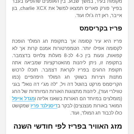
מקומות בעיר, במשך שבוע. בין האומנים שהופיעו בעבר
בפיץ’ פורק פאריס תמצאו למשל את charlie XCX, בון
אייבר, ראן דה ג’ולז ועוד.
פריז בקריסמס
פריז היא עיר קסומה אך בתקופת חג המולד הופכת
לקסומה אפילו יותר. הטמפרטורות אמנם קרות אך לא
קפואות, ונעות בין כ-4 לכ-8 מעלות צלזיוס בדצמבר.
בתקופה זו, ניתן ליהנות מהאטרקציות שמביאה אתה
תקופת החגים בפריז לקראת דצמבר. תוכלו לרכוש
מתנות ויצירות בשווקי חג המולד היפהפיים (כמו
הקריסמס מרקט בהוטל דה ויל, “לה מג’י דה נואל” בגני
טווילרי ועוד), ליהנות מתצוגות האורות המיוחדות של החג
(מומלצים במיוחד הם האורות בשאנז אליזה ו
מגדל אייפל
המואר באורות מנצנצים) לבקר ב
דיסנילנד פריז
שמקושט
כולו לכבוד חג המולד, ועוד.
מזג האוויר בפריז לפי חודשי השנה