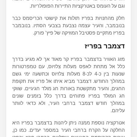
וגם על העומס באטרקציות התיירות הפופולריות.
חלק מהחנויות בפריז תולות את קישוטי הכריסמס כבר
בנובמבר, והעיר עצמה נצבעת בצבעי הסתיו. בנובמבר
בפריז מתקיים פסטיבל המוזיקה של פיץ’ פורק.
דצמבר בפריז
מזג האוויר בדצמבר בפריז קר מאוד אך לא מגיע בדרך
כלל אל מתחת לאפס מעלות צלזיוס, עם טמפרטורות
שנעות בין כ-4 לכ-8 מעלות צלזיוס וכתשעה ימי גשם
במהלך החודש. דצמבר מביא איתו אל פריז את תקופת
החגים, והעיר מתקשטת באורות חג מולד חגיגיים. שווקי
חג המולד בפריז פתוחים בדרך כלל בזמנים שונים
במהלך חודש דצמבר ברחבי העיר, ולא כדאי לוותר
עליהם.
אטרקציה נוספת ממנה ניתן ליהנות בדצמבר בפריז היא
החלקה על הקרח ברחבי העיר במספר יעדים. כמו כן,