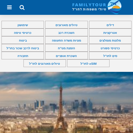
דילים
טיולים מאורגנים
שימושון
אטרקציות
השכרת רכב
כרטיסי טיסה
מלונות מומלצים
מוניות משדה התעופה
ביטוח
כרטיסי ספורט
הזמנת מט”ח
ביטוח לרכב שכור בחו”ל
סים לחו”ל
השכרת אופניים
תחבורה
eSIM לחו”ל
טיולים מאורגנים לחו”ל