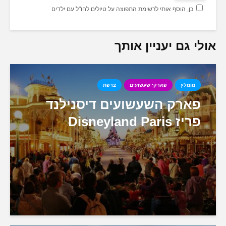
כן, הוסף אותי לרשימת התפוצה על טיולים לחו"ל עם ילדים
אולי גם יעניין אותך
מומלץ
פארקי שעשועים
צרפת
פארק השעשועים דיסנילנד
פריז Disneyland Paris