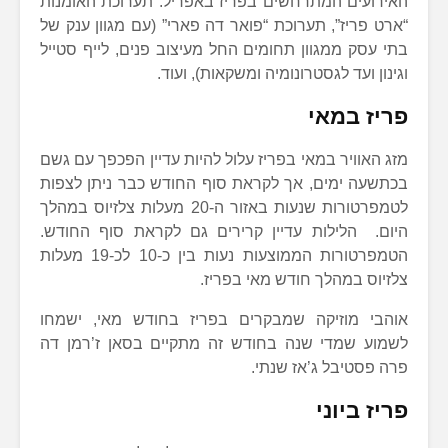
האירועים המתרחשים בפריז באפריל: תערוכת האומנות
“ארט פריז”, תערוכת “פואר דה פארי” (עם מגוון ענק של
בתי עסק ממגוון תחומים החל מעיצוב פנים, לייף סטייל
וגינון ועד לגסטרונומיה ומשקאות), ועוד.
פריז במאי
מזג האוויר במאי בפריז עלול להיות עדיין הפכפך עם גשם
בכתשעה ימים, אך לקראת סוף החודש כבר ניתן לצפות
לטמפרטורות שנעות באזור ה-20 מעלות צלזיוס במהלך
היום. הלילות עדיין קרירים גם לקראת סוף החודש.
הטמפרטורות הממוצעות נעות בין כ-10 לכ-19 מעלות
צלזיוס במהלך חודש מאי בפריז.
אוהבי מוזיקה שמבקרים בפריז בחודש מאי, ישמחו
לשמוע שמדי שנה בחודש זה מתקיים בסאן ז’רמן דה
פרה פסטיבל ג’אז שנתי.
פריז ביוני