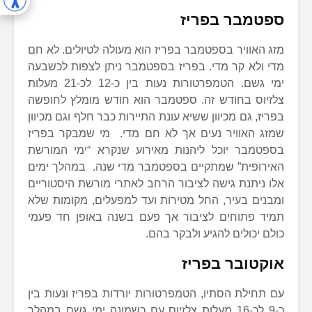
ספטמבר בפריז
מזג האוויר בספטמבר בפריז הוא מעולה לטיולים. לא חם
מדי ולא קר מדי. בפריז בספטמבר ניתן לצפות לכשבעה
ימי גשם. הטמפרטורות נעות בין כ-12 לכ-21 מעלות
צלזיוס בחודש זה. ספטמבר הוא חודש מומלץ לחופשה
בפריז, גם מכיוון ששיא עונת התיירות כבר חלף וגם מכיוון
שמזג האוויר נעים אך לא חם מדי. מי שמבקר בפריז
בספטמבר יוכל ליהנות מאירוע שנקרא “ימי המורשת
האירופית” שמתקיים בספטמבר מדי שנה. במהלך ימים
אלו ניתנת גישה לציבור הרחב לאתרי מורשת היסטוריים
ומבנים בעיר, החל מטירות ועד למפעלים, מקומות שלא
תמיד פתוחים לציבור אך פעם בשנה באופן חד פעמי
כולם יכולים להגיע ולבקר בהם.
אוקטובר בפריז
עם תחילת הסתיו, הטמפרטורות יורדות בפריז ונעות בין
כ-9 לכ-16 מעלות צלזיוס עם כשמונה ימי גשם במהלך