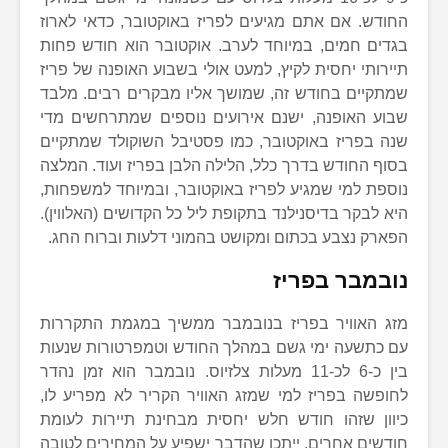
החודש. אם אתם מגיעים לפריז באוקטובר, כדאי לארוז
בגדים חמים, במיוחד לערב. אוקטובר הוא חודש פחות
תיירותי יחסית לקיץ, למעט אולי בשבוע האופנה של פריז
שמתקיים בחודש זה, שמושך אליו מבקרים רבים. מלבד
שבוע האופנה, ישנם אירועים נוספים שמתרחשים מדי
שנה בפריז באוקטובר, כמו פסטיבל השוקולד שמתקיים
בסוף החודש בדרך כלל, הלילה הלבן בפריז ועוד. המלצה
נוספת למי שמגיע לפריז באוקטובר, ובמיוחד למשפחות,
היא לבקר בדיסנילנד בתקופת ליל כל הקדושים (האלווין).
הפארק נצבע בכתום ומקושט בהמוני דלעות וברוח החג.
נובמבר בפריז
מזג האוויר בפריז בנובמבר ממשיך במגמת התקררות
עם כתשעה ימי גשם במהלך החודש וטמפרטורות שנעות
בין כ-6 לכ-11 מעלות צלזיוס. נובמבר הוא זמן נהדר
לחופשה בפריז למי שמזג האוויר הקריר לא מפריע לו,
כיוון שזהו חודש חלש יחסית מבחינת תיירות לעומת
חודשים אחרים. ייתכן שהדבר ישפיע על המחירים לטובה