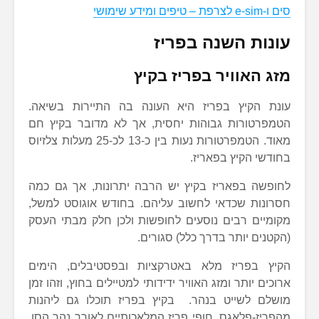
סים ו-e-sim לצרפת – טיפים ומידע שימושי
עונות השנה בפריז
מזג האוויר בפריז בקיץ
עונת הקיץ בפריז היא העונה בה התיירות בשיאה.
הטמפרטורות גבוהות יחסית, אך לא מדובר בקיץ חם
מאוד. הטמפרטורות נעות בין כ-13 לכ-25 מעלות צלזיוס
בחודשי הקיץ בפאריז.
לחופשה בפאריז בקיץ יש הרבה יתרונות, אך גם כמה
חסרונות שכדאי לחשוב עליהם. בחודש אוגוסט למשל,
מקומיים רבים נוסעים לחופשות ולכן חלק מבתי העסק
(הקטנים יותר בדרך כלל) סגורים.
הקיץ בפריז מלא באטרקציות ובפסטיבלים, הימים
ארוכים יותר ומזג האוויר ידידותי למטיילים בחוץ, וזהו זמן
מושלם לשייט בנהר. בקיץ בפריז תוכלו גם ליהנות
מהפריז-פלאגס, חופי פריז המלאכותיים לאורך נהר הסן,