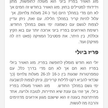
מזג האוויר בפריז ביוני הוא מעולה לחופשות, מתון
וידידותי למטיילים בחוץ. מזג האוויר בחודש זה חמים אך
לא חם מדי במהלך היום (עד כ-24 מעלות צלזיוס), אך
עלול להיות קריר במהלך הלילה. עם זאת, ניתן עדיין
לצפות לגשם עם כשמונה ימי גשם במהלך החודש.
רשימת האירועים בפריז ביוני ארוכה יותר עם בוא הקיץ
וכוללת, בין היתר, את פסטיבל המוזיקה (פאט דה לה
מוזיקה) ועוד.
פריז ביולי
יולי הוא חודש מומלץ לחופשה בפריז. מזג האוויר ביולי
בפריז הוא חם אך לא חם מדי בדרך כלל, עם
טמפרטורות שנעות בין כ-16 לכ-26 מעלות צלזיוס (כך
שכדאי להביא ז’קט ללילות קרירים), וניתן לצפות לכשבעה
ימי גשם במהלך החודש. מזג האוויר מעולה בפריז
ביולי, אך זוהי גם עונת שיא התיירות, לטובה ולרעה. אחד
מהיתרונות בעונה זו הוא שישנם מגוון אירועים מדהימים
והרבה מה לעשות.