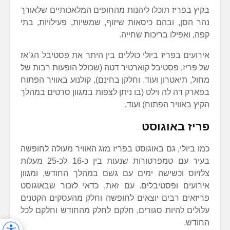
בקיץ בפריז תוכלו ליהנות מהחופים המלאכותיים שלאורך
נהר הסן, ובהם כיסאות שיזוף, שמשיות, פעילויות, בתי
קפה, ואפילו בריכות שחייה.
אירועים בפריז ביולי כוללים בין היתר את פסטיבל הג’אז
של פריז, פסטיבל קוארטיר דטה (שכולל הופעות רבות של
מחול, תיאטרון ועוד, וחלקן בחינם), קולנוע באוויר הפתוח
בפארק דה לה וילט (בו ניתן לצפות במגוון סרטים במהלך
הקיץ באוויר הפתוח) ועוד.
פריז באוגוסט
כמו ביולי, גם באוגוסט בפריז מזג האוויר מעולה לחופשה
בעיר עם טמפרטורות שנעות בין כ-16 לכ-25 מעלות
צלזיוס וכשישה ימים עם גשם במהלך החודש, ומגוון
אירועים ופסטיבלים. עם זאת, כדאי לזכור שבאוגוסט
פריזאים רבים יוצאים לחופשה וחלק מהעסקים הקטנים
עלולים להיות סגורים, חלקם לחלק מהחודש וחלקם לכל
החודש.