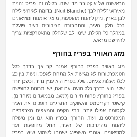
הראשונה של אוקטובר מדי שנה. בלילה זה, פריס נהנית
מאירועי “לילה לבן” (Nuit Blanche). בדומה לאירועי לילה
לבן בארץ, ניתן ליהנות מהופעות, מיצגי אומנות ומוזיאונים
בכל חלקי העיר, והתחבורה הציבורית בעיר פועלת
במהלך כל הלילה. שימו לב שלחלק מהאטרקציות צריך
להירשם מראש.
מזג האוויר בפריז בחורף
מזג האוויר בפריז בחורף אמנם קר אך בדרך כלל
הטמפרטורות לא מגיעות אל מתחת לאפס, ונעות בין כ2
לכ8 מעלות צלזיוס. שלג בפריז הוא עניין נדיר, וכשכן יורד
שלג, הוא בדרך כלל מועט. עם זאת, יש יתרונות לחופשה
בפריז בחורף: פחות תיירים (למעט מבמועדים מיוחדים),
קישוטי הקריסמס והשווקים החגיגיים הופכים את העיר
לקסומה אפילו יותר, בתי הקפה והמאפים הצרפתיים
המפורסמים, ועוד. החורף בפריז הוא גם זמן מעולה
ליהנות מהתרבות של העיר, החל מהופעות ועד
למוזיאונים. אוהבי השופינג ישמחו לשמוע שיש בפריז