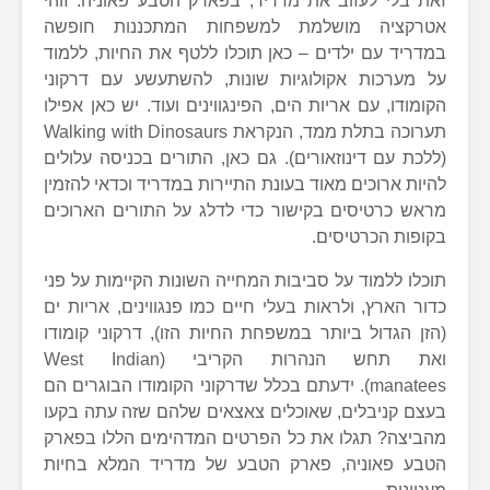
זאת בלי לעזוב את מדריד, בפארק הטבע פאוניה. זוהי
אטרקציה מושלמת למשפחות המתכננות חופשה
במדריד עם ילדים – כאן תוכלו ללטף את החיות, ללמוד
על מערכות אקולוגיות שונות, להשתעשע עם דרקוני
הקומודו, עם אריות הים, הפינגווינים ועוד. יש כאן אפילו
תערוכה בתלת ממד, הנקראת Walking with Dinosaurs
(ללכת עם דינוזאורים). גם כאן, התורים בכניסה עלולים
להיות ארוכים מאוד בעונת התיירות במדריד וכדאי להזמין
מראש כרטיסים בקישור כדי לדלג על התורים הארוכים
בקופות הכרטיסים.
תוכלו ללמוד על סביבות המחייה השונות הקיימות על פני
כדור הארץ, ולראות בעלי חיים כמו פנגווינים, אריות ים
(הזן הגדול ביותר במשפחת החיות הזו), דרקוני קומודו
ואת תחש הנהרות הקריבי (West Indian
manatees). ידעתם בכלל שדרקוני הקומודו הבוגרים הם
בעצם קניבלים, שאוכלים צאצאים שלהם שזה עתה בקעו
מהביצה? תגלו את כל הפרטים המדהימים הללו בפארק
הטבע פאוניה, פארק הטבע של מדריד המלא בחיות