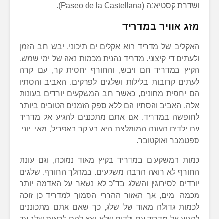
ושדרת קסטיאנה (Paseo de la Castellana).
מזג אוויר במדריד
האקלים של מדריד הוא אקלים ים תיכוני, יבש רוב הזמן
ולעתים די קיצוני. מדריד נהנית מכמות נאה של ימי שמש.
הקיץ במדריד חם ויבש, והחורף יחסית קר, עם קרה
לעתים קרובות בלילות ושלגים לפרקים. האביב והסתיו
הם יחסית מתונים, כאשר רוב המשקעים יורדים בעונות
אלה. האביב והסתיו הם ללא ספק הזמנים הטובים ביותר
לחופשה במדריד. אם אתם מתכננים להגיע אל מדריד
עם ילדים העונה המומלצת היא בעיקר באפריל, מאי, יוני,
ספטמבר ואוקטובר.
כמות המשקעים במדריד בקיץ מאוד נמוכה, וגם עונת
החורף לא רואה הרבה משקעים. במהלך החורף, שלגים
יורדים לסירוגין והשלג בד”כ לא נשאר על האדמה יותר
מכמה ימים, אך האזור ההררי הסמוך למדריד כן זוכה
לכמות גדולה מאוד של שלג, כך שאם אתם מתכוננים
להגיע אל מדריד עם ילדים שלא יצא להם לראות שלג עד