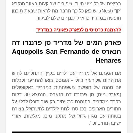
בביצים של כל מיני חיות וציפורים שבוקעות באזור הנקרא
“קן” (Nest). יש כאן כל כך הרבה מה לראות שבעת תיכנון
חופשה במדריד כדאי לתכנן יום שלם לביקור.
להזמנת כרטיסים לפארק פאוניה במדריד
פארק המים של מדריד סן פרננדו דה
הנארס Aquopolis San Fernando de
Henares
אם הגעתם אל מדריד עם ילדים בקיץ והתחלתם לחוש
את החום של העיר ביולי – אוגוסט, בואו להתרענן ולבלות
יום מהנה של חופשה משפחתית במדריד באקוופוליס
(פארק מים) סן פרננדו דה הנארס, הנמצא 30 דקות
בלבד ממדריד. בהזמנת כרטיסים בקישור תוכלו לדלג על
התורים הארוכים בכניסה ולתת לילדים להשתולל בצורה
בטוחה עם מגוון גדול של מתקני מים, מגלשות, אזורי
ישיבה נוחים וכו’.