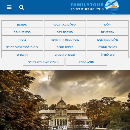
דילים
טיולים מאורגנים
שימושון
אטרקציות
השכרת רכב
כרטיסי טיסה
מלונות מומלצים
מוניות משדה התעופה
ביטוח
כרטיסי ספורט
הזמנת מט”ח
ביטוח לרכב שכור בחו”ל
סים לחו”ל
השכרת אופניים
תחבורה
eSIM לחו”ל
טיולים מאורגנים לחו”ל