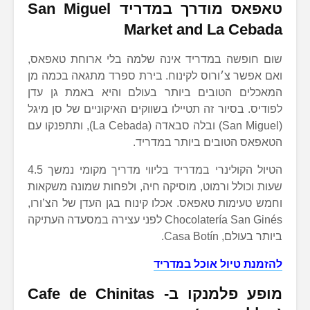
טאפאס מודרך במדריד San Miguel
Market and La Cebada
שום חופשה במדריד אינה שלמה בלי ארוחת טאפאס,
ואם אפשר צ׳ורוס לקינוח. בירת ספרד מתגאה בכמה מן
המאכלים הטובים ביותר בעולם והיא באמת גן עדן
לפודיס. בסיור זה תטיילו בשווקים האיקוניים של סן מיגל
(San Miguel) ובלה סבאדה (La Cebada), ותתפנקו עם
הטאפאס הטובים ביותר במדריד.
הטיול הקולינרי במדריד בליווי מדריך מקומי נמשך 4.5
שעות וכולל ורמוט, מוסיקה חיה, ולפחות שמונה משקאות
וחמש טעימות טאפאס. אכלו קינוח בגן העדן של הצ’ורו,
Chocolatería San Ginés לפני עצירה במסעדה העתיקה
ביותר בעולם, Casa Botín.
להזמנת טיול אוכל במדריד
מופע פלמנקו ב- Cafe de Chinitas