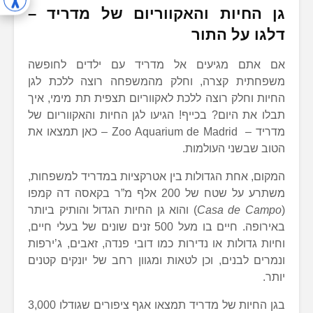
גן החיות והאקווריום של מדריד –
דלגו על התור
אם אתם מגיעים אל מדריד עם ילדים לחופשה
משפחתית קצרה, וחלק מהמשפחה רוצה ללכת לגן
החיות וחלק רוצה ללכת לאקווריום תצפית תת מימי, איך
תבלו את היום? בכייף! הגיעו לגן החיות והאקווריום של
מדריד – Zoo Aquarium de Madrid – כאן תמצאו את
הטוב שבשני העולמות.
המקום, אחת הגדולות בין אטרקציות במדריד למשפחות,
משתרע על שטח של 200 אלף מ”ר בקאסה דה קמפו
(
Casa de Campo
) והוא גן החיות הגדול והותיק ביותר
באירופה. חיים בו מעל 500 זנים שונים של בעלי חיים,
וחיות גדולות או נדירות כמו דובי פנדה, זאבים, ג’ירפות
ונמרים לבנים, וכן לטאות ומגוון רחב של יונקים קטנים
יותר.
בגן החיות של מדריד תמצאו אגף ציפורים שגודלו 3,000