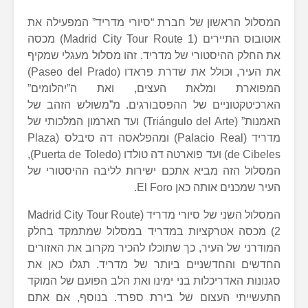
המסלול הראשון של חברת “סיורי מדריד” המפעילה את
אוטובוס התיירים (Madrid City Tour Route 1) מכסה
את החלק ההיסטורי של מדריד. זהו מסלול מעגלי שמקיף
את העיר, וכולל את שדרת פראדו (Paseo del Prado)
המפוארת ומלאת העצים, ואת ה”יהלומים”
הארכיטקטוניים של ההפסבורגים. מ”משולש הזהב של
האמנות” (Triángulo del Arte) ועד הארמון המלכותי של
מדריד (Palacio Real) ומהפלאסה דה סיבלס (Plaza
de Cibeles) ועד פוארטה דה טולדו (Puerta de Toledo),
המסלול הזה מביא אתכם ישירות לליבה ההיסטורי של
העיר שמכנים אותה כאן El Foro.
המסלול השני של סיורי מדריד (Madrid City Tour Route
2) מכסה אטרקציות במדריד במסלול שמתמקד בחלק
המודרני של העיר, כך שתוכלו להכיר מקרוב את האזורים
החדשים והחדשניים ביותר של מדריד. תגלו כאן את
סגנונות האדריכלות בני ימינו ואת הלב הפועם של המוקד
התעשייתי העצום של בירת ספרד. בנוסף, אם אתם