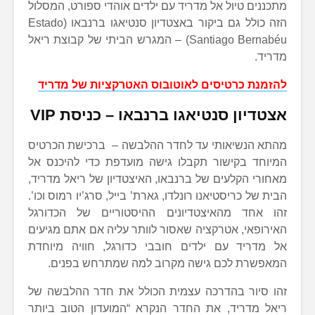
מתכננים טיול אל מדריד עם ילדים אוהדי ספורט, המסלול
הזה כולל גם ביקור באצטדיון סנטיאגו ברנבאו (Estado
Santiago Bernabéu) – המגרש הביתי של קבוצת ריאל
מדריד.
להזמנת כרטיסים לאוטובוס האטרקציות של מדריד
אצטדיון סנטיאגו ברנבאו – כניסת VIP
מהתא הנשיאותי עד לחדר ההלבשה – ברכישת הכרטיס
המיוחד בקישור תקבלו גישה מועדפת כדי להיכנס אל
מאחורי הקלעים של ברנבאו, האיצטדיון של ריאל מדריד,
הבית של כריסטיאנו רונלדו, גארת’ בייל, סרג’יו רמוס וכו’.
זהו אחד מהאיצטדיונים ההיסטוריים של הכדורגל
האירופאי, אטרקציה שאסור לוותר עליה אם אתם מגיעים
אל מדריד עם ילדים חובבי כדורגל, חוויה מיוחדת
המאפשרת לכם גישה מקרוב למה שמתרחש בפנים.
זהו סיור בהדרכה עצמית הכולל את חדר ההלבשה של
ריאל מדריד, את החדר הנקרא “המועדון הטוב ביותר