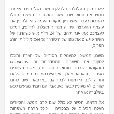
לאחר מכן, תוכלו לרדת לחלק החשוב מכל: הזירה עצמה.
תחצו את החול שם השור והמטדור נפגשים. תוכלו
להתבונן לעבר האצטדיון מנקודת העמדה הזו ולהבין את
עוצמת ההערצה שחווה מטדור מוצלח. לחלופין, דמיינו
לעצמכם את אנחותיהם של 24 אלף איש כשקרניו של
השור פוגשים את גופו של ה”טוררו” (torero מילולית: הורג
הפרים).
משם, תמשיכו למעמקים הסודיים של הזירה ותוכלו
לסקור את השערים, המסדרונות וה-
chiqueros
(המקומות שבהם מוחזקים השוורים), משם השוורים
מגיחים. תראו את מהלך האירועים מנקודת המבט שלהם
ותהיה לכם הזדמנות לבקר גם במרפאה. שום לוחם
שוורים לא מעוניין לבקר כאן, אבל הם תמיד מגיעים לכאן
בשלב זה או אחר.
אל תדאגו, הסיור לא כולל שום קרב ממשי, והסיורים
האלה חביבים על מבקרים – כולל הרבה משפחות