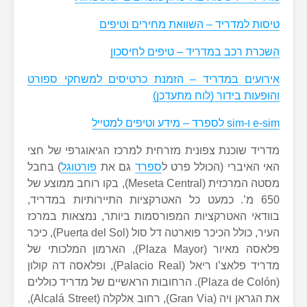
טיסות למדריד – השוואת מחירים וטיפים
השכרת רכב במדריד – טיפים לחיסכון
אירועים במדריד – הזמנת כרטיסים למשחקי ספורט
והופעות בידור (לוח מתעדכן)
e-sim ו-sim לספרד – מידע וטיפים למטייל
מדריד שוכנת צפונית מזרחית למרכז הגיאוגרפי של חצי
האי האיברי (הכולל פרט ל
ספרד
גם את
פורטוגל
) בחבל
מסטה המרכזית (Meseta Central), בקו רוחב ממוצע של
650 מ’. כמעט כל האטרקציות התיירותיות במדריד,
בוודאי האטרקציות המפורסמות ביותר, נמצאות במרכז
העיר, כולל הכיכר פוארטה דל סול (Puerta del Sol), כיכר
פלאסה מאיור (Plaza Mayor), הארמון המלכותי של
מדריד פלאצ’ו ריאל (Palacio Real), ופלאסה דה קולון
(Plaza de Colón). הרחובות הראשיים של מדריד כוללים
את הגראן ויה (Gran Via), רחוב אלקלה (Alcalá Street),