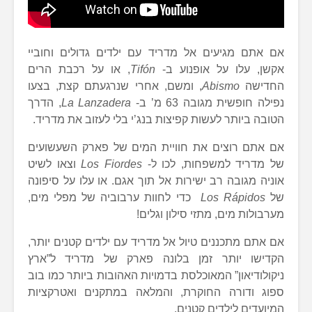
אם אתם מגיעים אל מדריד עם ילדים גדולים וחוביי
אקשן, עלו על אופנוע ב-
Tifón
, או על רכבת הרים
החדישה
Abismo
, ומשם, אחרי שנרגעתם קצת, בצעו
נפילה חופשית מגובה 63 מ’ ב-
La Lanzadera
, הדרך
הטובה ביותר לעשות קפיצות בנג’י בלי לעזוב את מדריד.
אם אתם רוצים את חוויית המים של פארק השעשועים
של מדריד למשפחות, לכו ל-
Los Fiordes
וצאו לשיט
אוניה מגובה רב ישירות אל תוך אגם. או עלו על סיפונה
של
Los Rápidos
כדי לחוות ערבוביה של מפלי מים,
מערבולות מים, מתזי סילון וגלים!
אם אתם מתכננים טיול אל מדריד עם ילדים קטנים יותר,
הקדישו יותר זמן בלונה פארק של מדריד ל”ארץ
ניקולודיאון” המאוכלסת בדמויות האהובות ביותר כמו בוב
ספוג ודורה החוקרת, והמלאה במתקנים ואטרקציות
המיועדים לילדים קטנים.