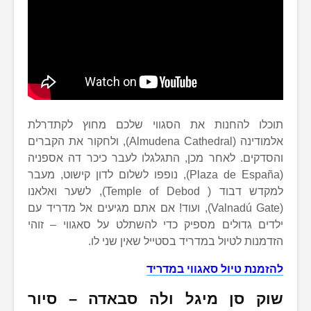
תוכלו להחנות את הסגווי שלכם מחוץ לקתדרלת
אלמודינה (Almudena Cathedral), ולחקור את הקברים
והסדקים. לאחר מכן, התגלגלו לעבר כיכר דה אספניה
(Plaza de España), נופפו לשלום לדון קישוט, מעבר
למקדש דבוד ( Temple of Debod), לשער ואלאנו
(Valnadú Gate), ועוד! אם אתם מגיעים אל מדריד עם
ילדים גדולים מספיק כדי להשתלט על סאגווי – זוהי
הזדמנות לטיול במדריד בסטייל שאין שני לו.
להזמנת טיול סאגווי במדריד
שוק סן מיגל ולה סבאדה – סיור