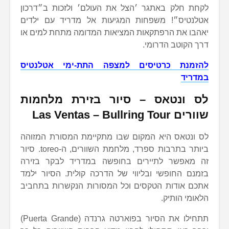
לקחת חלק באתגר ׳הצל את העולם׳ ולזכות ב״דרכון
אטלנטיס״! משפחות המגיעות אל מדריד עם ילדים
יאהבו את הרפתקאות המציאות המדומה מתחת למים או
דרך הקוטב הדרומי.
להזמנת כרטיסים למצפה התת-ימי אטלנטיס
במדריד
לס ונטאס – סיור בזירת מלחמות
שוורים Las Ventas – Bullring Tour
לס ונטאס היא המקום שבו מתקיימת המסורת המזוהה
ביותר בתרבות ספרד, מלחמת השוורים, ה-toreo. סיור
זה מאפשר לתיירים בחופשה במדריד לבקר בזירה
בזמנם החופשי ובליווי של הדרכה קולית. הסיור ילמד
אתכם אודות הטקסים וכל המסורות הנקשרות בתחביב
הלאומי הותיק.
תתחילו את הסיור בפוארטה גרנדה (Puerta Grande)