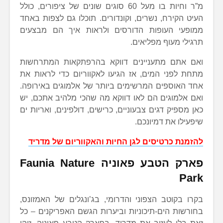
מ”ר וחיות בו מעל 60 סוגים שונים של ציפורים, כולל
העיט הקירח, נשרים, וקונדורים. תוכלו גם לצפות באחד
ממופעי העופות הדורסים ולראות איך הם מבצעים
תרגילי מעוף מפליאים.
ואם אתם מתעניינים דווקא בהרפתקאות המתרחשות
מתחת לפני המים, אז הגיעו לאקווריום כדי לראות את
אחד האוספים המרשימים ביותר של אלמוגים באירופה.
ואם אלמוגים הם לאו דווקא מה שהכי מלהיב אתכם, יש
כאן מספיק דגים צבעוניים, כרישים, דולפינים, ואריות ים
שיפעילו את דמיונכם.
להזמנת כרטיסים לגן החיות והאקווריום של מדריד
פארק הטבע פאוניה Faunia Nature
Park
בקרו בקוטב הצפוני והדרומי, בג’ונגלים של האמזונס,
בחורשות הים-תיכוניות וביערות הגשם האפריקנים – כל