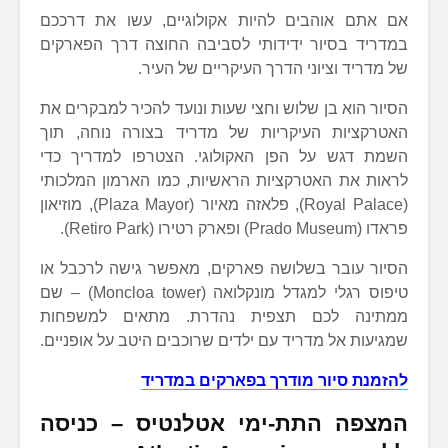
אם אתם אוהבים להיות אקולוגיים, עשו את דרככם
במדריד בסיור ידידותי לסביבה החוצה דרך הפארקים
של מדריד וציוני הדרך העיקריים של העיר.
הסיור הוא בן שלוש וחצי שעות ונועד להכיר למבקרים את
האטרקציות העיקריות של מדריד בצורה נוחה, תוך
השמת דגש על הפן האקולוגי. הצטרפו למדריך כדי
לראות את האטרקציות הראשיות, כמו הארמון המלכותי
(Royal Palace), פלאזה מאיור (Plaza Mayor), מוזיאון
פראדו (Prado Museum) ופארק רטירו (Retiro Park).
הסיור עובר בשלושה פארקים, מאפשר גישה לרכבל או
טיפוס רגלי למגדל מונקלואה (Moncloa tower) – שם
ממתינה לכם תצפית נהדרת. מתאים למשפחות
שמגיעות אל מדריד עם ילדים שרוכבים היטב על אופניים.
להזמנת סיור מודרך בפארקים במדריד
המצפה התת-ימי אטלנטיס – כניסה