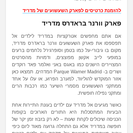
להזמנת כרטיסים לפארק השעשועים של מדריד
פארק וורנר בראדרס מדריד
אם אתם מחפשים אטרקציות במדריד לילדים אל
תפספסו את פארק השעשועים וורנר בראדרס מדריד,
מקום בו גיבורי-על כמו בטמן וסופרגירל נלחמים ברעים
במופעי לייב אקשן מפוצצים, ודמויות מהסרטים
המצויירים הישנים כמו באגס באני ואלמר פאד רוקדים
ושרים ב- Parque Warner Madrid המדהים. תמצאו כאן
אזור המוקדש להוליווד, למערב הפרוע, או עלו על אחד
ממתקני השעשועים מסמרי השיער כמו רכבות הרים
ומתקני נפילה חופשית.
כאשר מגיעים אל מדריד עם ילדים בעונת התיירות אחת
הבעיות המתסכלות היא התורים הארוכים בקופות
הכניסה שיכולים לקחת שעות – לא רק בזבוז זמן יקר של
חופשה במדריד אלא גם התחלה גרועה מאוד ליום כיפי