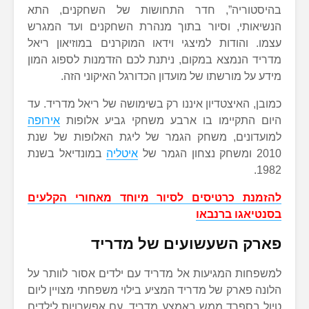
בהיסטוריה”, חדר התחושות של השחקנים, התא
הנשיאותי, וסיור בתוך מנהרת השחקנים ועד המגרש
עצמו. והודות למיצגי וידאו המוקרנים במוזיאון ריאל
מדריד הנמצא במקום, ניתנת לכם הזדמנות לספוג המון
מידע על מורשתו של מועדון הכדורגל האיקוני הזה.
כמובן, האיצטדיון איננו רק בשימושה של ריאל מדריד. עד
היום התקיימו בו ארבע משחקי גביע אלופות
אירופה
למועדונים, משחק הגמר של ליגת האלופות של שנת
2010 ומשחק נצחון הגמר של
איטליה
במונדיאל בשנת
1982.
להזמנת כרטיסים לסיור מיוחד מאחורי הקלעים
בסנטיאגו ברנבאו
פארק השעשועים של מדריד
למשפחות המגיעות אל מדריד עם ילדים אסור לוותר על
הלונה פארק של מדריד המציע בילוי משפחתי מצויין ליום
טיול בספרד ממש באמצע מדריד, עם אפשרויות לילדים