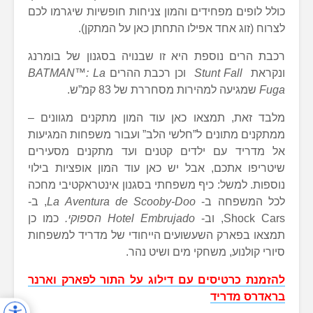
כולל לופים מפחידים והמון צניחות חופשיות שיגרמו לכם
לצרוח (זוג אחד אפילו התחתן כאן על המתקן).
רכבת הרים נוספת היא זו שבנויה בסגנון של בומרנג
ונקראת
Stunt Fall
וכן רכבת ההרים
BATMAN™: La
Fuga
שמגיעה למהירות מסחררת של 83 קמ”ש.
מלבד זאת, תמצאו כאן עוד המון מתקנים מגוונים –
ממתקנים מתונים ל”חלשי הלב” ועבור משפחות המגיעות
אל מדריד עם ילדים קטנים ועד מתקנים מסעירים
שיטריפו אתכם, אבל יש כאן עוד המון אופציות בילוי
נוספות. למשל: כיף משפחתי בסגנון אינטראקטיבי מחכה
לכל המשפחה ב-
La Aventura de Scooby-Doo
, ב-
Shock Cars, וב-
Hotel Embrujado
הספוקי.
כמו כן
תמצאו בפארק השעשועים הייחודי של מדריד למשפחות
סיורי קולנוע, משחקי מים ושיט נהר.
להזמנת כרטיסים עם דילוג על התור לפארק וארנר
בראדרס מדריד