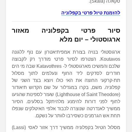
סקאלה (Skala).
להזמנת טיול פרטי בקפלוניה
סיור פרטי בקפלוניה מאזור
ארגוסטולי – יום מלא
ארגוסטולי בנויה בצורת אמפיתיאטרון עם נוף ללגונה
Koutavos. הצטרפו לסיור פרטי מודרך רק לקבוצה
שלכם והמשיכו מארגוסטולי ל- Katavothres שבה מי הים
חודרים לסדקים ליד החוף ונעלמים לתוך מסלול
תת-קרקעי החוצה את האי כולו ויוצא בצד השני של
קפלוניה. משם, בקרו במגדלור על שם הקדוש תיאודור
(Lighthouse of Saint Theodore) שעזר לספינות שהגיעו
לחוף לפני דורות להימנע מלהיתקל בסלעים. הסיור
ממשיך לאנדרטה שנוצרה לכבוד אלפי האיטלקים שנפלו
תחת אש הגרמנים כשסירבו לוותר על נשקם.
מסלול הטיול בקפלוניה ממשיך דרך אזור לאסי (Lassi)