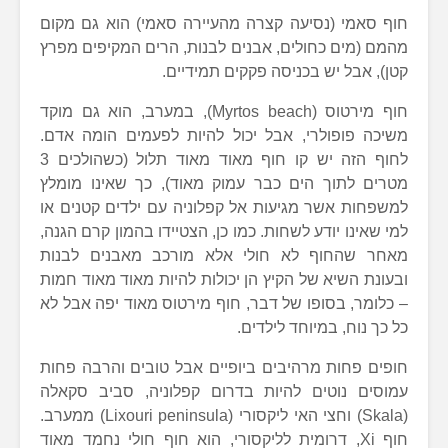
חוף סאמי (נסיעה קצרה מהעיירה סאמי) הוא גם מקום
מהמם (מים כחולים, אבנים לבנות, הרים המקיפים מפרץ
קטן), אבל יש בכניסה פקקים תמידיים.
חוף מירטוס (Myrtos beach), במערב, הוא גם מוקד
משיכה פופולרי, אבל יכול להיות לפעמים הומה אדם.
לחוף הזה יש קו חוף מאוד מאוד תלול (כשהולכים 3
מטרים לתוך הים כבר עמוק מאוד), כך שאינו מומלץ
למשפחות אשר מגיעות אל קפלוניה עם ילדים קטנים או
למי שאינו יודע לשחות. כמו כן, הצטיידו בהמון קרם הגנה,
מאחר שהחוף לא חולי אלא מורכב מאבנים לבנות
ובעונת השיא של הקיץ הן יכולות להיות מאוד מאוד חמות
– כלומר, בסופו של דבר, חוף מירטוס מאוד יפה אבל לא
כל כך נוח, במיוחד לילדים.
חופים פחות מרהיבים ביופיים אבל טובים והרבה פחות
עמוסים נוטים להיות בדרום קפלוניה, סביב סקאלה
(Skala) וחצי האי ליקסורי (Lixouri peninsula) ממערב.
חוף Xi, דרומית לליקסורי, הוא חוף חולי נחמד מאוד