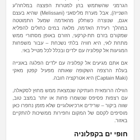
הגרמני שהשתמש בהן למטרות הפצצה במלחה”ע
השנייה), אבל מערת מליסאני (Melissani) שהיא בעצם
אגם, שנוצרה כשחלק מהאדמה שמעל התמוטטה
במהלך רעידת האדמה, מלאה במים כחולים להפליא
שמקורם בזרם תת-קרקעי, הזורם באופן מסתורי ממש
מתחת לאי, היא חוויה בלתי נשכחת – עבור משפחות
המגיעות אל קפלוניה עם ילדים ובכלל לכל מטייל באי.
אם אתם מגיעים אל קפלוניה עם ילדים הפלגה באונייה
בעלת הרצפה השקופה שאותה מפעיל קפטן מאקי
(Captain Maki) היא אטרקציה חובה.
הווילה הרומאית העתיקה שנמצאת ממש מחוץ לסקאלה,
עם רצפות פסיפס שנשמרו פחות או יותר במצב טוב,
שווה ביקור – שרידים ארכיאולוגיים שלא מזמן נחפרו כאן
מוסיפים לקסם של המקום וחפירות ממשיכות להתקיים
באזור.
חופי ים בקפלוניה