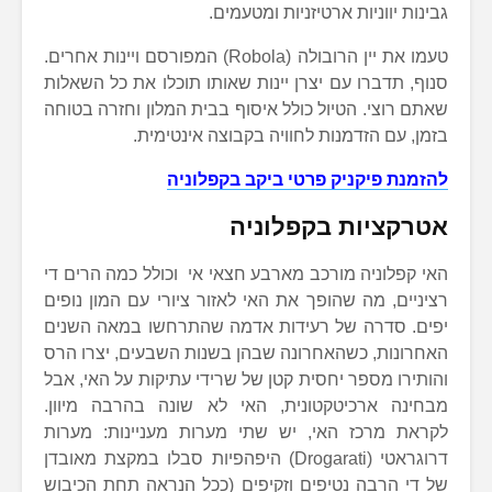
גבינות יווניות ארטיזניות ומטעמים.
טעמו את יין הרובולה (Robola) המפורסם ויינות אחרים.
סנוף, תדברו עם יצרן יינות שאותו תוכלו את כל השאלות
שאתם רוצי. הטיול כולל איסוף בבית המלון וחזרה בטוחה
בזמן, עם הזדמנות לחוויה בקבוצה אינטימית.
להזמנת פיקניק פרטי ביקב בקפלוניה
אטרקציות בקפלוניה
האי קפלוניה מורכב מארבע חצאי אי וכולל כמה הרים די
רציניים, מה שהופך את האי לאזור ציורי עם המון נופים
יפים. סדרה של רעידות אדמה שהתרחשו במאה השנים
האחרונות, כשהאחרונה שבהן בשנות השבעים, יצרו הרס
והותירו מספר יחסית קטן של שרידי עתיקות על האי, אבל
מבחינה ארכיטקטונית, האי לא שונה בהרבה מיוון.
לקראת מרכז האי, יש שתי מערות מעניינות: מערות
דרוגראטי (Drogarati) היפהפיות סבלו במקצת מאובדן
של די הרבה נטיפים וזקיפים (ככל הנראה תחת הכיבוש