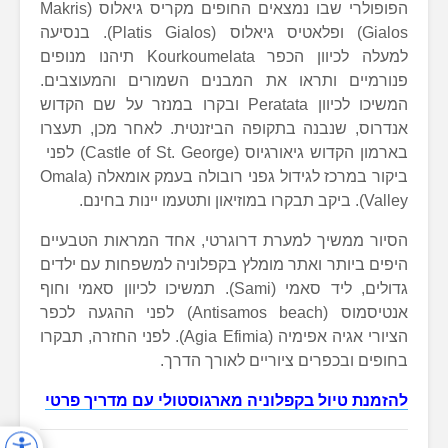
הפופולרי שבו נמצאים החופים מקריס גיאלוס (Makris
Gialos) ופלאטיס גיאלוס (Platis Gialos). בנסיעה
למעלה לכיוון הכפר Kourkoumelata תיהנו מנופים
פנורמיים ותראו את המבנים השמורים והמעוצבים.
המשיכו לכיוון Peratata ובקרו במנזר על שם הקדוש
אנדרוס, שנבנה בתקופה הביזנטית. לאחר מכן, תעצרו
בארמון הקדוש גיאורגיוס (Castle of St. George) לפני
ביקור במרכז לגידול גפני רובולה בעמק אומאלה (Omala
Valley). ביקב תבקרו במוזיאון ותטעמו יינות בחינם.
הסיור ממשיך למערת דרוגרטי, אחד המראות הטבעיים
היפים ביותר ואתר מומלץ בקפלוניה למשפחות עם ילדים
גדולים, ליד סאמי (Sami). תמשיכו לכיוון סאמי וחוף
אנטיסמוס (Antisamos beach) לפני ההגעה לכפר
הציורי אגיה אפימיה (Agia Efimia). לפני החזרה, תבקרו
בחופים ובכפרים ציוריים לאורך הדרך.
להזמנת טיול בקפלוניה מארגוסטולי עם מדריך פרטי