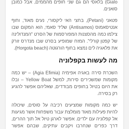
Gialo) בלאסי הם גם שני חופים מהממים, אבל כמובן
סואנים.
פטאני (Petani), בחצי האי ליקסורי, נעים מאוד, וחוף
אנטיסאמוס (Antisamos) שליד סאמי, הוא המקום שבו
צילמו כמה מהסצנות המפורסמות של הסרט “המנדולינה
של קפטן קורלי”. המזח שמופיע בסרט שבו מנדרס זורק
את פלאגיה לים נמצא בחוף הורגוטה (Horgota beach).
מה לעשות בקפלוניה
השכרת סירה באגיה אפימיה (Agia Efimia) – יש כמה
מקומות שמשכירים סירות, למשל Yellow Boat – ובלו
את היום בטיול בחופים מבודדים, שאליהם אפשר להגיע
רק בסירה.
יש כמה מקומות שמציעים רכיבה על סוסים, שיכולה
להיות פעילות מאוד מומלצת עבור משפחות אשר מגיעות
אל קפלוניה עם ילדים. אפשר לארגן טיול אל תוך ההרים,
דרך כפרים שנחרבו ויקבים עתיקים, שבהם אפשר