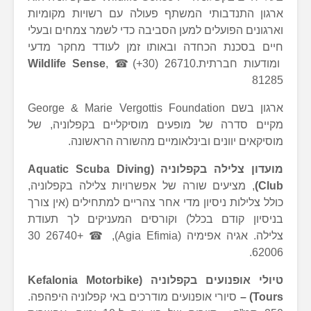
ארגון התנדבותי המשתף פעולה עם רשויות מקומיות
וארגונים הפועלים למען הסביבה כדי לשמר צמחים ובעלי
חיים בסכנת הכחדה ובאותו זמן לעודד מחקר מדעי
ומודעות חברתית.
, ☎(+30) 26710
Wildlife Sense
81285
ארגון בשם George & Marie Vergottis Foundation
מקיים סדרה של מופעים מוסיקליים בקפלוניה, של
מוסיקאים יוונים ובינלאומיים מהשורה הראשונה.
מועדון צלילה בקפלוניה (
Aquatic Scuba Diving
Club
)
, מציעים שורה של אפשרויות צלילה בקפלוניה,
כולל צלילות ניסיון מדי אחר צהריים למתחילים (אין צורך
בניסיון קודם בכלל) וקורסים המעניקים לך תעודת
צלילה. אגיה אפימיה (Agia Efimia), ☎ +30 26740
62006.
טיולי אופנועים בקפלוניה (
Kefalonia Motorbike
Tours
) –
סיורי אופנועים מודרכים באי קפלוניה היפהפה.