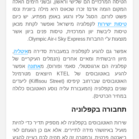
הטיסה המרכזיים הם שלישי וראשון, ובשני הימים האלה
המקום הומה אדם! זכרו שכאוס היא מילה ביוונית ונסו
פשוט לזרום. הסגל עליז ורגוע באופן מפתיע. יש כיום
טיסות ישירות
לקפלוניה מישראל ואפשר לקחת מכאן
טיסות ליבשת יוון המרכזית, טיסות פנים ביוון אשר
מוצעות ע”י החברות Sky Express ו-Olympic Air.
אפשר גם להגיע לקפלוניה במעבורת סדירה מ
איטליה
,
מיוון היבשתית ומאיים אחרים (הנמלים העיקריים של
קפלוניה הם ארגוסטולי, סאמי ופורוס). מ
אתונה
אפשר
להגיע באוטובוסים של KTEL היוצאים מטרמינל
האוטובוסים שברחוב קיפיסו (Kiffisou Street) ליעדים
שונים בקפלוניה (המעבורת עליה נוסע האוטובוס כלולה
במחיר הכרטיס).
תחבורה בקפלוניה
שירות האוטובוסים בקפלוניה לא מספיק תדיר כדי להיות
מועיל באיזושהי מידה לתיירים. אלא אם כן הגעתם לאי
ביאכטה פרטית, ובמקרה זה לא תהיה לכם בעייה להגיע