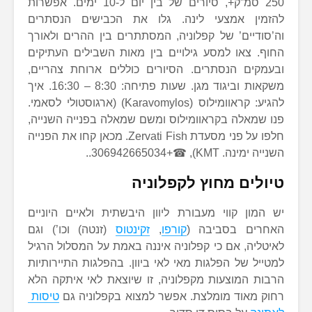
250 סמ”ק+, סיורים של בין יום ל-10 ימים. אפשרות
להזמין אמצעי לינה. גלו את הכבישים הנסתרים
וה’סודיים’ של קפלוניה, המסתתרים בין ההרים ולאורך
החוף. צאו למסע גילויים בין מאות השבילים העתיקים
ובעמקים הנסתרים. הסיורים כוללים ארוחת צהריים,
משקאות וביגוד מגן. שעות פתיחה: 8:30 – 16:30. איך
להגיע: קראוומילוס (Karavomylos) (ארגוסטולי לסאמי.
פנו שמאלה בקראוומילוס ומשם שמאלה בפנייה השנייה,
חלפו על פני מסעדת Zervati Fish. מכאן קחו את הפנייה
השנייה ימינה. KMT), ☎+306942665034..
טיולים מחוץ לקפלוניה
יש המון קווי מעבורת ליוון היבשתית ולאיים היוניים
האחרים בסביבה (
קורפו
,
זקינטוס
(זנטה) וכו’) וגם
לאיטליה, אם כי קפלוניה איננה באמת על המסלול הרגיל
למטייל של הפלגות מאי לאי ביוון. בהפלגות התיירותיות
הרבות המוצעות מקפלוניה, זו שיוצאת לאי איתקה הלא
רחוק מאוד מומלצת. אפשר למצוא בקפלוניה גם
טיסות