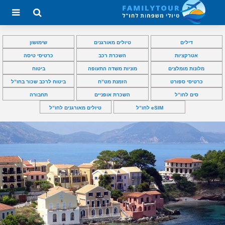
דילים
טיולים מאורגנים
שימושון
אטרקציות
השכרת רכב
כרטיסי טיסה
מלונות מומלצים
מוניות משדה התעופה
ביטוח
כרטיסי ספורט
הזמנת מט”ח
ביטוח לרכב שכור בחו”ל
סים לחו”ל
השכרת אופניים
תחבורה
eSIM לחו”ל
טיולים מאורגנים לחו”ל