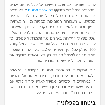
לרוב האזורים, אם אתם מגיעים אל קפלוניה עם ילדים
ומתכננים לטייל באי תזדקקו ל
השכרת מכונית
או לאופניים
אם אתם מתכננים טיול בקפלוניה עם ילדים גדולים
מספיק. יש מעבורות המובילות מכוניות מיוון היבשתית,
והמון מקומות להשכרת רכבים בקפלוניה בתוך העיירות,
אם כי המחירים נוטים להשתנות ממקום למקום. אע”פ
שכל מפעילי התיירות באי הם נגד השכרת אופנועים, כל
עוד יש לכם ניסיון ברכיבה על אופניים, השכרה של קטנוע
100 סמ”ק לכל זמן השהייה שלכם יכולה להיות אופציה
מאוד סבירה למטייל הבודד. רק ודאו שאתם בודקים את
האופנוע היטב לפני שאתם שוכרים אותו.
רוב המקומות להשכרת מכוניות בקפלוניה נמצאים
בלאסי, אתר הנופש המרכזי, ובבירה ארגוסטולי. מוניות
הן במחירים די סבירים ואפשר לארגן סידור פרטי עם
הנהגים שיאספו אתכם בזמן ספציפי מהחופים וכו’. נהגי
המוניות הם בד”כ חברותיים ומוכנים לעזור.
ביטחון בקפלוניה