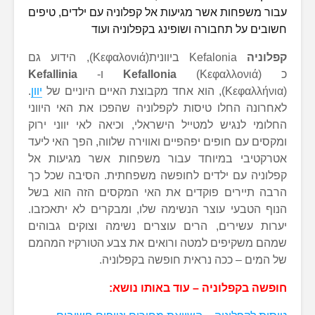
עבור משפחות אשר מגיעות אל קפלוניה עם ילדים, טיפים
חשובים על תחבורה ושופינג בקפלוניה ועוד
קפלוניה
Kefalonia ביוונית(Κεφαλονιά), הידוע גם
כ
(Κεφαλλονιά) ו-
Kefallonia
Kefallinia
(Κεφαλλήνια), הוא אחד מקבוצת האיים היוניים של
יוון
.
לאחרונה החלו טיסות לקפלוניה שהפכו את האי היווני
החלומי לנגיש למטייל הישראלי, וכיאה לאי יווני ירוק
ומקסים עם חופים יפהפיים ואווירה שלווה, הפך האי ליעד
אטרקטיבי במיוחד עבור משפחות אשר מגיעות אל
קפלוניה עם ילדים לחופשה משפחתית. הסיבה שכל כך
הרבה תיירים פוקדים את האי המקסים הזה הוא בשל
הנוף הטבעי עוצר הנשימה שלו, ומבקרים לא יתאכזבו.
יערות עשירים, הרים עוצרים נשימה וצוקים גבוהים
שמהם משקיפים למטה ורואים את צבע הטורקיז המהמם
של המים – ככה נראית חופשה בקפלוניה.
חופשה בקפלוניה – עוד באותו נושא: