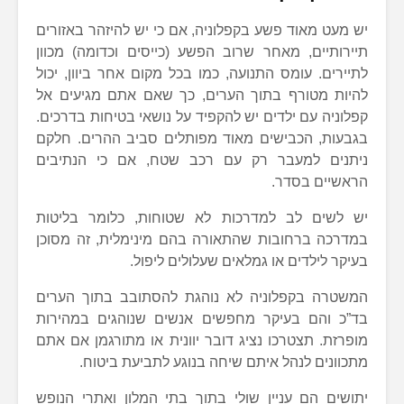
יש מעט מאוד פשע בקפלוניה, אם כי יש להיזהר באזורים
תיירותיים, מאחר שרוב הפשע (כייסים וכדומה) מכוון
לתיירים. עומס התנועה, כמו בכל מקום אחר ביוון, יכול
להיות מטורף בתוך הערים, כך שאם אתם מגיעים אל
קפלוניה עם ילדים יש להקפיד על נושאי בטיחות בדרכים.
בגבעות, הכבישים מאוד מפותלים סביב ההרים. חלקם
ניתנים למעבר רק עם רכב שטח, אם כי הנתיבים
הראשיים בסדר.
יש לשים לב למדרכות לא שטוחות, כלומר בליטות
במדרכה ברחובות שהתאורה בהם מינימלית, זה מסוכן
בעיקר לילדים או גמלאים שעלולים ליפול.
המשטרה בקפלוניה לא נוהגת להסתובב בתוך הערים
בד”כ והם בעיקר מחפשים אנשים שנוהגים במהירות
מופרזת. תצטרכו נציג דובר יוונית או מתורגמן אם אתם
מתכוונים לנהל איתם שיחה בנוגע לתביעת ביטוח.
יתושים הם עניין שולי בתוך בתי המלון ואתרי הנופש