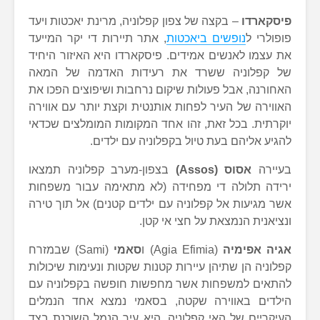
פיסקארדו
– בקצה של צפון קפלוניה, מרינת יאכטות ויעד
פופולרי ל
נופשים ביאכטות
, אתר תיירות די יקר המייעד
את עצמו לאנשים אמידים. פיסקארדו היא האיזור היחיד
של קפלוניה ששרד את רעידות האדמה של המאה
האחורנה, אבל פעולות שיקום נרחבות ושיפוצים הפכו את
האווירה של העיר לפחות אותנטית וקצת יותר עם אווירה
יוקרתית. בכל זאת, זהו אחד המקומות המומלצים שכדאי
להגיע אליהם בעת טיול בקפלוניה עם ילדים.
בעיירה
אסוס (Assos)
בצפון-מערב קפלוניה תמצאו
ירידה תלולה די מפחידה (לא מתאימה עבור משפחות
אשר מגיעות אל קפלוניה עם ילדים קטנים) אל תוך טירה
ונציאנית הנמצאת על חצי אי קטן.
אגיה אפימיה
(Agia Efimia) ו
סאמי
(Sami) שבמזרח
קפלוניה הן שתיהן עיירות קטנות שקטות ונעימות שיכולות
להתאים למשפחות אשר מחפשות חופשה בקפלוניה עם
הילדים באווירה שקטה, בסאמי נמצא אחד הנמלים
העיקריים של האי קפלוניה, היא עיר הנמל השוכנת בצד