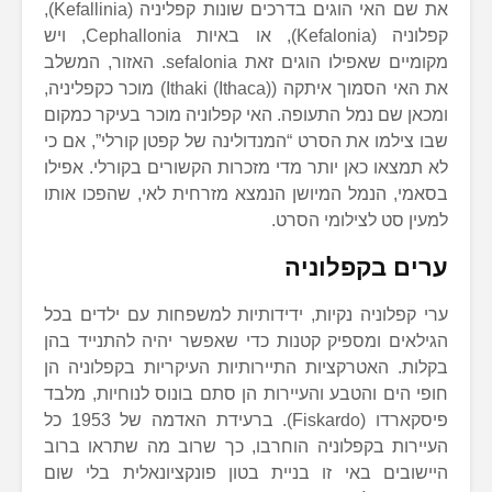
את שם האי הוגים בדרכים שונות קפליניה (Kefallinia),
קפלוניה (Kefalonia), או באיות Cephallonia, ויש
מקומיים שאפילו הוגים זאת sefalonia. האזור, המשלב
את האי הסמוך איתקה (Ithaki (Ithaca)) מוכר כקפליניה,
ומכאן שם נמל התעופה. האי קפלוניה מוכר בעיקר כמקום
שבו צילמו את הסרט “המנדולינה של קפטן קורלי”, אם כי
לא תמצאו כאן יותר מדי מזכרות הקשורים בקורלי. אפילו
בסאמי, הנמל המיושן הנמצא מזרחית לאי, שהפכו אותו
למעין סט לצילומי הסרט.
ערים בקפלוניה
ערי קפלוניה נקיות, ידידותיות למשפחות עם ילדים בכל
הגילאים ומספיק קטנות כדי שאפשר יהיה להתנייד בהן
בקלות. האטרקציות התיירותיות העיקריות בקפלוניה הן
חופי הים והטבע והעיירות הן סתם בונוס לנוחיות, מלבד
פיסקארדו (Fiskardo). ברעידת האדמה של 1953 כל
העיירות בקפלוניה הוחרבו, כך שרוב מה שתראו ברוב
היישובים באי זו בניית בטון פונקציונאלית בלי שום