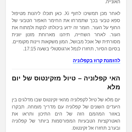
האונייה.
לאחר מכן תמשיכו לחוף Xi. כאן תוכלו ליהנות מטיפול
ספא טבעי בכך שתמרחו את החימר האפור הטבעי של
החוף על העור. חומר זה ידוע ביכולתו לנקות ולמתוח את
העור. לאחר השחייה, תיהנו מארוחת מזנון יוונית
מסורתית של אוכל מבושל, המון משקאות ויינות מקומיים.
בסיום הסיור, תחזרו לנמל ארגוסטולי בשעה 17:15.
להזמנת קרוז בקפלוניה
האי קפלוניה – טיול מזקינטוס של יום
מלא
יום מלא של טיול לקפלוניה מהאי זקינטוס שבו מדלגים בין
היעדים השונים של קפלוניה עם מדריך מומחה. תבקרו
באזור המהמם הזה של הים התיכון ותראו את
האטרקציות הטבעיות המפורסמות ביותר של קפלוניה
ובערב תחזרו אל זקינטוס.