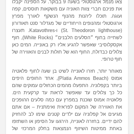
צאו מנמל ארגוסטולי בשעה 9 בבוקר. על הספינה יקבלו
את פניכם חברי צוות האוניה עם משקאות תוססים, קפה
ועוגה. תוכלו ליהנות מהנוף הנשקף לאורך מפרץ
ארגוסטולי ומהנופים הייחודיים של מגדלור סנט תאודורון
(St. Theodoron lighthouse) ו-Katavothres. תעצרו
לשחייה בחוף ״הסלעים הלבנים״ (White Rocks), חוף
אקסקלוסיבי שאפשר להגיע אליו רק באונייה. המים כאן
צלולים כבדולח, החוף הוא של חולות לבנים והאווירה של
חוף טרופי.
מאוחר יותר, חזרו לאונייה לשיט בן שעה לחוף פלאטיה
אמוס (Platia Ammos Beach), אחד החופים היפים
ביותר בקפלוניה. התפעלו מהמים הכחולים עמוקים שהם
כל כך צלולים עד שאפשר לראות עד קרקעית הים.
פלאטיה אמוס שוכנת במפרץ עם כמה סלעים ההופכים
את האווירה של המקום לפראית ואימתנית – אם אתם
מגיעים אל קפלוניה עם ילדים קטנים שימו לב להחזיק
להם ידיים. בחזרה לאונייה, הירגעו על הסיפון או השתזפו
באחת ממיטות השיזוף הנמצאות בחלק המרכזי של