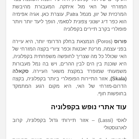
המזרחי של האי מול איתקה. המעבורת מהיבשת
המרכזית של יוון, מנמל Patra, עוצרת כאן. אגיה אפימיה
הוא כפר דיג ישנוני צפונית לסאמי, הופך ליעד יותר ויותר
פופולרי בקרב תיירים בקפלוניה
פורוס
(Poros) הנמצאת בחלק הדרומי יותר, היא עיירה
בפני עצמה, מרינת יאכטות וכפר ציורי בקצה המזרחי של
האי שכולל כל מה שצריך לחופשה משפחתית בקפלוניה,
היא שוכנת בין הים לבין ההרים, ויש בה נמל מעבורות
משמעותי שמופרד במקצת משאר העיירה.
סקאלה
(Skala)
, אזור התיירות הפופולרי ביותר בקפלוניה, בקצה
הדרום-מזרחי של האי, היא מקום רגוע המתמקד
בחופשות חוף.
עוד אתרי נופש בקפלוניה
לאסי (Lassi) – אזור תיירותי גדול בקפלוניה, קרוב
לארגוסטולי