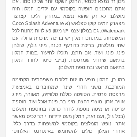
מלון זה נמצא בלמאי, החלק השקט יותר של קו סמוי. אם
אתם מתכננים חופשה בקוסמוי עם ילדים, המלון הזה
מושלם: לא רק שהוא נמצא במרחק הליכה קצרצר
מפארק המים קוקו ספלאש (Coco Splash Adventure &
Waterpark), גם במלון עצמו יש מגוון פעילויות מהנות לכל
המשפחה. במתחם המלון יש בריכה מרכזית גדולה עם
שתי מגלשות, בריכת כדורעף קטנה, מיני גולף, שולחן
פינג פונג ועוד. אם תרצו, תוכלו להיעזר בצוות המלון
בתיאום שירותי שמרטפות (בייבי סיטר לחדר המלון
בתיאום מראש ובתוספת תשלום).
כמו כן, המלון מציע סוויטת דלוקס משפחתית מקסימה
המורכבת משני חדרי שינה שמחוברים באמצעות
מרפסת פרטית. הסוויטה כוללת טלוויזיה, מאוורר, מיזוג
אוויר, ארון, מוצרי רחצה, מיני בר, פינת אוכל ועוד. הוספת
עריסה או מיטה נוספת לחדר כרוכה בתוספת תשלום
(בכל גיל), ועם זאת, המלון מעט ידידותי יותר לכיס מאשר
אתרי נופש מומלצים בקוסמוי למשפחות בדרך כלל.
אורחי המלון יכולים להשתמש באינטרנט האלחוטי