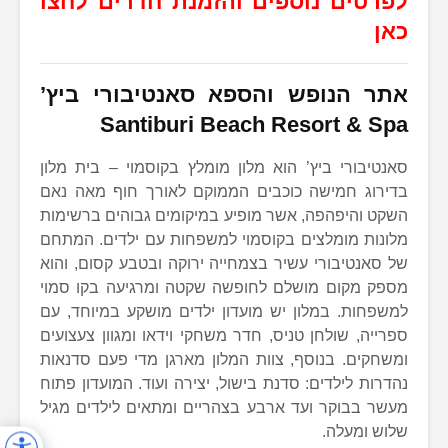
לפרטים נוספים והזמנת חדרים לחצו
כאן
אתר הנופש והספא סאנטיבורי ביץ’
Santiburi Beach Resort & Spa
סאנטיבורי ביץ’ הוא מלון מומלץ בקוסמוי – בית מלון
בדירוג חמישה כוכבים הממוקם לאורך חוף מאה נאם
השקט והיפהפה, אשר מופיע במיקומים גבוהים ברשימות
מלונות מומלצים בקוסמוי למשפחות עם ילדים. המתחם
של סאנטיבורי עשיר בצמחייה ירוקה ובטבע קסום, והוא
מספק מקום מושלם לחופשה שקטה ומרגיעה בקו סמוי
למשפחות. במלון יש מועדון ילדים מושקע במיוחד, עם
ספרייה, שולחן טניס, חדר משחקי וידאו ומגוון צעצועים
ומשחקים. בנוסף, צוות המלון מארגן מדי פעם סדנאות
נהדרות לילדים: סדנת בישול, יצירה ועוד. המועדון פתוח
מעשר בבוקר ועד ארבע בצהריים ומתאים לילדים מגיל
שלוש ומעלה.