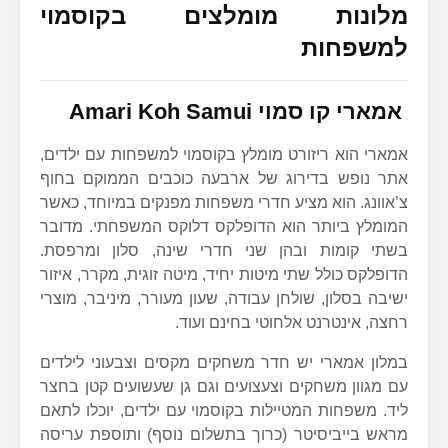
מלונות מומלצים בקוסמוי
למשפחות
אמארי קו סמוי Amari Koh Samui
אמארי הוא ריזורט מומלץ בקוסמוי למשפחות עם ילדים,
אתר נופש בדירוג של ארבעה כוכבים הממוקם בחוף
צ’אוונג. הוא מציע חדרי משפחות מפנקים במיוחד, כאשר
המומלץ ביותר הוא הדופלקס דלוקס המשפחתי. מדובר
בשתי קומות ובהן שני חדרי שינה, סלון ומרפסת.
הדופלקס כולל שתי מיטות יחיד, מיטה זוגית, מקרר, איזור
ישיבה בסלון, שולחן עבודה, שעון מעורר, מיניבר, מוצרי
רחצה, אינטרנט אלחוטי בחינם ועוד.
במלון אמארי יש חדר משחקים מקסים וצבעוני לילדים
עם מגוון משחקים וצעצועים וגם גן שעשועים קטן בחצר
ליד. משפחות המטיילות בקוסמוי עם ילדים, יוכלו לתאם
מראש בייביסיטר (כרוך בתשלום נוסף) ותוספת עריסה