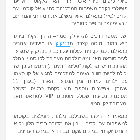
טיולי ג’יפים, סיורי אוכל ועוד. האי האקזוטי הוא יעד
פופולרי בקרב משפחות המתכננות להגיע אל קוסמוי עם
ילדים לטיול בתאילנד אשר משלב את המודרני והנוח עם
טבע יפהפה וחופים קסומים.
ישנן מספר דרכים להגיע לקו סמוי – הדרך הקלה ביותר
היא כמובן טיסה קצרה מ
בנגקוק
או מיעדים אחרים
בתאילנד. כמו כן, ניתן לעלות על רכבת בבנגקוק שמגיעה
לעיר סוראט תאני ומשם לקחת מעבורת לקו סמוי. בחלק
מהרכבות יש מחלקות “סליפר” (מיטות) ומסעדה, כך שזו
יכולה להיות חוויה נעימה למתכננים להגיע אל קו סאמוי
עם ילדים למרות זמן הנסיעה הארוך (בערך 11
שעות). אפשרות נוספת היא לקנות כרטיס משולב
מסוכנות נסיעות שכולל אוטובוס VIP לסוראט תאני
ומעבורת לקו סמוי.
במאמר זה ריכזנו בשבילכם מלונות מומלצים בקוסמוי
למשפחות עם ילדים – בין אם מדובר בבית מלון זול או
ריזורט יוקרתי, במיקום שקט ומבודד או במרכז העניינים.