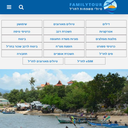
דילים
טיולים מאורגנים
שימושון
אטרקציות
השכרת רכב
כרטיסי טיסה
מלונות מומלצים
מוניות משדה התעופה
ביטוח
כרטיסי ספורט
הזמנת מט”ח
ביטוח לרכב שכור בחו”ל
סים לחו”ל
השכרת אופניים
תחבורה
eSIM לחו”ל
טיולים מאורגנים לחו”ל