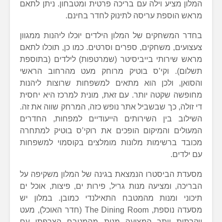
המלון מציע וילה עם בריכה פרטית ומטבחון. ניתן לתאם
מראש הוספת עריסה לתינוק לחדר בחינם.
בחדר המשחקים של המלון הילדים יוכלו ליהנות ממגוון
צעצועים, משחקים, ספרים וסרטים. כמו כן, תוכלו לתאם
מראש שירותי בייביסיטר (שמרטפות) לילדים (בתוספת
תשלום). וקי’ס בוטיק מרוחק מעט מהרחוב הראשי
והסואן, ולכן הוא מתאים למשפחות שרוצות ליהנות
מחופשה שקטה יותר. עם זאת, מונית למרכז היא יחסית
די זולה, כך שבשביל אתר נופש כזה, המרחק שווה את זה.
השילוב בין השירותים הייעודיים למפחות, החדרים
המעולים והמיקום הופכים את רוקי’ס בוטיק למתחרה
מכובד ברשימות מלונות מומלצים בקוסמוי למשפחות
עם ילדים.
מסעדת הביסטרו הנמצאת בגינה של המלון משקיפה על
הבריכה, ומציעה מנות גריל, פירות ים, פיצות, אוכל ים
תיכוני ומנות מהמטבח התאילנדי כמובן. במלון יש
מסעדה נוספת, The Dining Room (חדר האוכל), מעט
יוקרתית יותר המציעה מנות מהמטבח הצרפתי עם