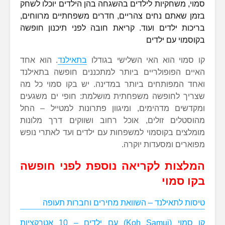
סמוי, משחקיות לילדים בהשגחה בהן הילדים יוכלו לשחק
בזמן שאתם נחים צהריים, חדרים משפחתיים מרווחים,
בריכות ילדים ועוד. קריאת חובה לפני תיכנון חופשה
בקוסמוי עם ילדים
קו סמוי הוא האי השלישי בגודלו
בתאילנד
. הוא אחד
האיים הפופולריים ביותר למתכננים חופשה בתאילנד
ואחד המפותחים ביותר במדינה. יש בקו סמוי כל מה
שצריך לחופשה משפחתית מושלמת: חופי ים משגעים
ומקדשים מדהימים, ומיגוון פתרונות למטייל – החל
מהוסטלים זולים, אוכל רחוב ושווקים דרך מלונות
מומלצים בקוסמוי למשפחות עם ילדים ועד לאתרי נופש
מפוארים ומסעדות יוקרה.
המלצות לקריאה נוספת לפני חופשה
בקו סמוי
טיסות לתאילנד – השוואת מחירים וחברות תעופה
קו סמוי (Koh Samui) עם ילדים – 10 אטרקציות