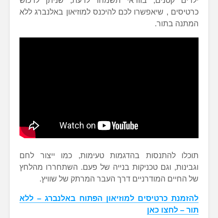
ילדים קטנים, בוודאי תשמחו לדעת, שניתן לרכוש
כרטיסים , שיאפשרו לכם להיכנס למוזיאון באלנברג ללא
המתנה בתור.
תוכלו להתנסות בהדגמות טעימות, כמו ייצור לחם
וגבינות, וגם טכניקות בנייה של פעם. השתחררו מהלחץ
של החיים המודרניים דרך העבר המרתק של שוויץ.
להזמנת כרטיסים למוזיאון הפתוח באלנברג – ללא
תור – לחצו כאן