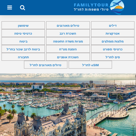
דילים
טיולים מאורגנים
שימושון
אטרקציות
השכרת רכב
כרטיסי טיסה
מלונות מומלצים
מוניות משדה התעופה
ביטוח
כרטיסי ספורט
הזמנת מט”ח
ביטוח לרכב שכור בחו”ל
סים לחו”ל
השכרת אופניים
תחבורה
eSIM לחו”ל
טיולים מאורגנים לחו”ל