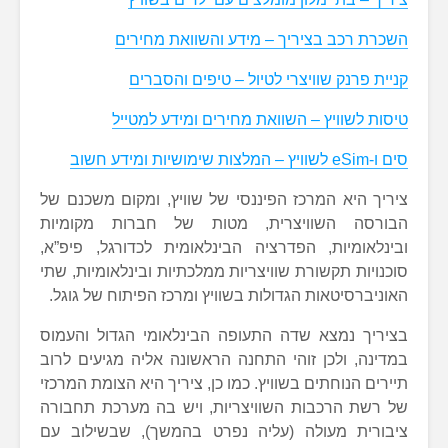
השכרת רכב בציריך – מידע והשוואת מחירים
קניית פרנק שוויצרי לטיול – טיפים והסברים
טיסות לשוויץ – השוואת מחירים ומידע למטייל
סים ו-eSim לשוויץ – המלצות שימושיות ומידע חשוב
ציריך היא המרכז הפיננסי של שוויץ, ומקום משכנם של
הבורסה השוויצרית, מטות של חברות מקומיות
ובינלאומיות, הפדרציה הבינלאומית לכדורגל, פיפ”א,
סוכנויות תקשורת שוויצריות ממלכתיות ובינלאומיות, שתי
האוניברסיטאות הגדולות בשוויץ ומרכז הפיתוח של גוגל.
בציריך נמצא שדה התעופה הבינלאומי הגדול והעמוס
במדינה, ולכן זוהי התחנה הראשונה אליה מגיעים לרוב
תיירים הנוחתים בשוויץ. כמו כן, ציריך היא הצומת המרכזי
של רשת הרכבות השוויצריות, ויש בה מערכת תחבורה
ציבורית מעולה (עליה נפרט בהמשך), שבשילוב עם