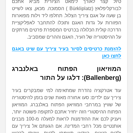
טיול קצר לאורך לימאט הציורית מביא אתכם
לבורקליפלאץ (Bürkliplatz ) הסמוכה. מכאן, צאו לשייט
בן שעה על אגם ציריך הצלול. תחלפו ליד וילות מפוארות
הפזורות על גדות האגם ותוכלו להתחבר לאפליקציית
הדרכה קולית הכלולה בכרטיס המספרת פרטים מרתקים
על ההיסטוריה של העיר, האגם וההרים שמסביב.
להזמנת כרטיסים לסיור בעיר ציריך עם שיט באגם
לחצו כאן
המוזיאון הפתוח באלנברג
(Ballenberg): דלגו על התור
עוד אטרקציה נהדרת שמתאימה למי שמבקרים בעיר
ציריך עם ילדים: סעו אחורה מאות שנים בזמן להיסטוריה
של שוויץ במרחבי המוזיאון הפתוח באלנברג. המוזיאון
הפתוח ההיסטורי הזה יחזיר אתכם לתקופה פשוטה יותר,
ויעניק לכם את ההזדמנות לראות למעלה מ-100 מבנים
אותנטיים מכל רחבי המדינה. אם הגעתם אל ציריך עם