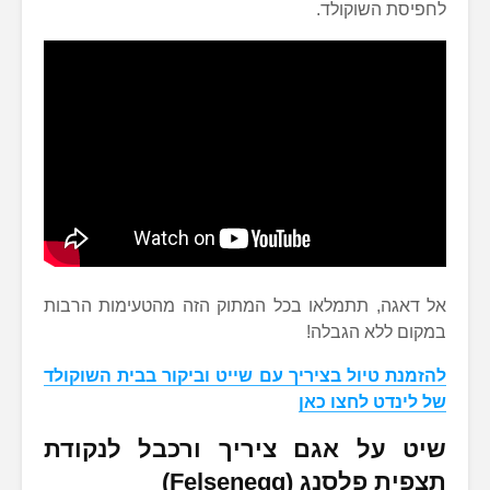
לחפיסת השוקולד.
אל דאגה, תתמלאו בכל המתוק הזה מהטעימות הרבות
במקום ללא הגבלה!
להזמנת טיול בציריך עם שייט וביקור בבית השוקולד
של לינדט לחצו כאן
שיט על אגם ציריך ורכבל לנקודת
תצפית פלסנג (Felsenegg)