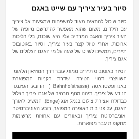
סיור בעיר ציריך עם שייט באגם
סיור שיכול להתאים מאוד למשפחות שמגיעות אל ציריך
עם הילדים, משום שהוא מאפשר להתרשם מיופיה של
העיר ציריך והאגם המרהיב עליו היא שוכנת, בלי הליכות
ארוכות. אחרי טיול קצר בעיר ציריך, וסיור באוטובוס
תיירים, תמשיכו לשייט של שעה על מי האגם הצלולים של
אגם ציריך.
הסיור באוטובוס תיירים ממוזג עובר דרך המוזיאון הלאומי
השוויצרי דמוי הטירה, שדרת הקניות המפוארת
באנהופשטראסה (Bahnhofstrasse ) והרובע הפיננסי
הנודע של ציריך. תיהנו מנוף מרהיב של אגם ציריך הצלול
כבדולח ועצירת צילום בנמל אנג (Enge). המשיכו לאורך
האגם, על פני בית האופרה המפואר, רובע האוניברסיטה
ואוניברסיטת ציריך ובאזורים עם אחוזות מרשימות
מתקופות עבר מפוארות.