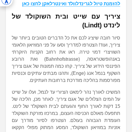
להזמנת טיול לגרינדלוולד ואינטרלאקן לחצו כאן
ציריך עם שייט ובית השוקולד של
לינדט (Lindt)
סיור חובה שיציג לכם את כל הדברים הטובים ביותר של
ציריך, ועוד! הצטרפו למדריך וסעו על פני המוזיאון הלאומי
השוויצרי דמוי טירה. ראו את רחוב הקניות היוקרתי
באנהופשטראסה, (Bahnhofstrasse) ואת הרובע
הפיננסי הידוע של ציריך. קחו כמה תמונות של אגם ציריך
השקוף בנמל אנג (Enge), ותהנו מבתים עתיקים וכנסיות
מפורסמות בהליכה מודרכת ברחובות העתיקים.
המשיכו לאורך נהר לימאט הציורי עד לנמל, ועלו על שייט
על המים הצלולים של אגם ציריך. לאחר מכן, הליכה של
15 דקות לאורך החוף והגעתם לבית השוקולד של לינט.
תתפעלו מאולם הכניסה העצום, במרכזו מזרקת השוקולד
העומדת הגבוהה בעולם. הצטרפו לסיור מודרך עם
אזניות במוזיאון השוקולד, המסע המתוק מפולי הקקאו