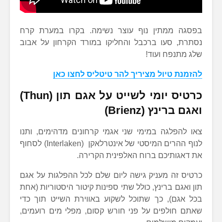
בפסגה ממתין נוף עוצר נשימה. בקרו במערת קרח
נסתרת, סעו ברכבל והחליקו במורד הקרחון על אבוב
שלג מתנפח ועוד!
להזמנת טיול מציריך להר טיטליס לחצו כאן
כרטיס יומי לשייט על אגם תון (Thun)
ואגם ברינץ (Brienz)
צאו להפלגה במימי שני אגמי קרחונים מדהימים, ותנו
לנוף ההרים המיסטי של אינטרלאקן (Interlaken) לסחוף
את דאגותיכם ברוח האלפינית הקרירה.
כרטיס זה מעניק גישה ליום שלם לכל ההפלגות על אגם
תון ואגם ברינץ, כולל שתי ספינות קיטור היסטוריות (אחת
בכל אגם), כך שתוכל לשקוע באווירת השייט תוך כדי
שאתם חולפים על פני חורש קסום, מפלי מים רועמים,