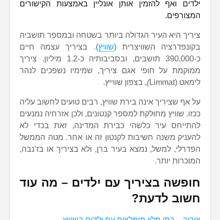
ילדים ואף להזמין אותן אונליין באמצעות הקישורים
המצורפים.
ציריך היא העיר הגדולה ביותר בשטחה ובמספר תושביה
בקונפדרציה השוויצרית (
שוויץ
). בציריך עצמה חיים
כ-390,000 תושבים, ובסביבותיה כ-1.2 מיליון. ציריך
ממוקמת על חופי אגם ציריך, שמימיו נשפכים לנהר
לימאט (Limmat
)
, בצפון שווייץ.
על אף שציריך אינה בירת שוויץ, רבים טועים לחשוב עליה
ככזו. שוויץ מחולקת למספר קנטונים, ולכן אזרחיה נמנעים
להתייחס עיר כלשהי כבירת המדינה, זאת בכדי לא
להעניק משנה חשיבות לקנטון זה או אחר. מטה הממשל
הפדרלי, למשל, נמצא בעיר ברן, ולא בציריך או בז’נבה,
המוכרות יותר.
חופשה בציריך עם ילדים – מה עוד
חשוב לדעת?
ציריך – בתי מלון מומלצים עם ילדים בשוויץ