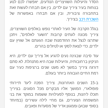
הסדר והיעילות השוויצריים הנודעים, יאפשרו לכם לנוע
בנוחות בעיר ציריך עם ילדים, בין אם תבחרו לעשות זאת
בתחבורה ציבורית, ובין אם תבחרו באפשרות של
השכרת רכב
בציריך.
בגלל הקרבה של העיר לאתרי נופש באלפים השוויצרים,
ציריך מכונה לעתים קרובות “השער לאלפים”, ויתכן
שתרצו לנצל את ההזדמנות שבה הגעתם אל שוויץ עם
ילדים, כדי לצאת לסקי או לטיולים בהרים.
עוד סיבה שבגינה נעים להגיע אל ציריך עם ילדים, היא
הניקיון ברחובותיה, והיעילות שבה היא מתנהלת. לא סתם
דורגה ציריך במשך לא מעט שנים ברציפות כעיר עם
רמת החיים הגבוהה ביותר בעולם.
ב-15 השנים האחרונות, ציריך הפכה ליעד תיירותי
פופולארי, המושך אליו מבקרים מכל הסוגים. בציריך
תוכלו ליהנות, בנוסף לפעילויות ששמות במוקד את בני
המשפחה הצעירים, גם מחיי לילה עשירים (במיוחד
בסופי שבוע) וממגוון אדיר של מסעדות ופאבים.