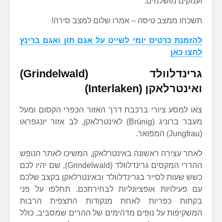
ועמקים מושלמים.
תשכחו ממצב טיסה – אמרו שלום למצב סירה!
להזמנת כרטיס יומי לשייט על אגם תון ואגם ברינץ
לחצו כאן
גרינדלוולד (Grindelwald)
ואינטרלאקן (Interlaken)
צאו למסע ציורי ברכבת דרך האזור הכפרי הקסום ומעל
מעבר ברוניג (Brünig) לאינטרלאקן, לב אזור יונגפראו
(Jungfrau) המפואר.
לאחר עצירה ראשונה באינטרלאקן, המשיכו לאתר הנופש
ההררי המקסים גרינדלוולד (Grindelwald), שם יהיו לכם
כשש שעות לסייר בגרינדלוולד ובאינטרלאקן בקצב שלכם
עם פעילויות אופציונליות לבחירתכם. תחלפו על פני
בקתות כפריות לאחת מנקודות התצפית הרבות
המשקיפות על נופים מדהימים של ההרים שמסביב, כולל