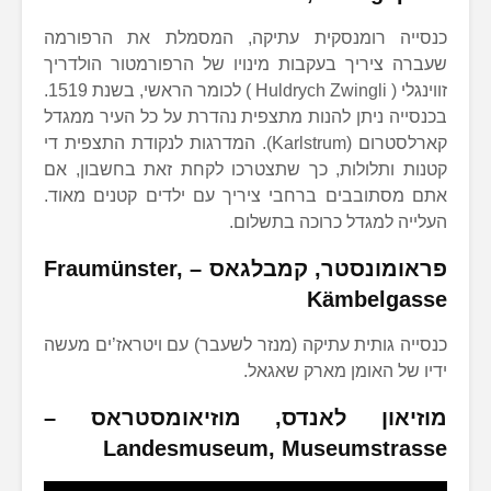
כנסייה רומנסקית עתיקה, המסמלת את הרפורמה
שעברה ציריך בעקבות מינויו של הרפורמטור הולדריך
זווינגלי ( Huldrych Zwingli ) לכומר הראשי, בשנת 1519.
בכנסייה ניתן להנות מתצפית נהדרת על כל העיר ממגדל
קארלסטרום (Karlstrum). המדרגות לנקודת התצפית די
קטנות ותלולות, כך שתצטרכו לקחת זאת בחשבון, אם
אתם מסתובבים ברחבי ציריך עם ילדים קטנים מאוד.
העלייה למגדל כרוכה בתשלום.
פראומונסטר,
קמבלגאס – Fraumünster,
Kämbelgasse
כנסייה גותית עתיקה (מנזר לשעבר) עם ויטראז’ים מעשה
ידיו של האומן מארק שאגאל.
מוזיאון לאנדס
, מוזיאומסטראס –
Landesmuseum, Museumstrasse