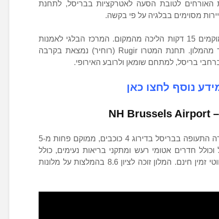
ת האורחים לטובת הסעה לאטרקציות בבריסל, לתחנת
ירות מסוימים בבלגיה על פי בקשה.
מוזיאון העיר בריסל וגראנד פלאס ממוקמים 15 דקות הליכה מהמקום. המרכז הבלגי לאמנות
קומיקס מרוחק 10 דקות הליכה בלבד מהמלון. תחנת המטרו Rugir (רוחיר) נמצאת בקרבה
 ברחבי בריסל, למתחם שומאן ולרובע האירופי.
ידע נוסף לחצו כאן
–
NH Brussels Airport
NH בריסל איירפורט, בית מלון ליד שדה התעופה בבריסל בדירוג 4 כוכבים, ממוקם פחות מ-5
כולל חדרים אטומי רעש ומתקני בריאות נעימים, כולל
אמבט ספא וחדר כושר. אינטרנט אלחוטי זמין חינם. המלון זוכה לציון 8.6 בהמלצות על מלונות