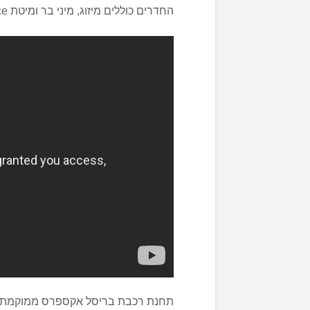
החדרים כוללים מיזוג, מיני בר ומיטת Sheraton Sleep Experience לשינה שהיא גם חוויה.
תחנת רכבת בריסל אקספרס ממוקמת מת