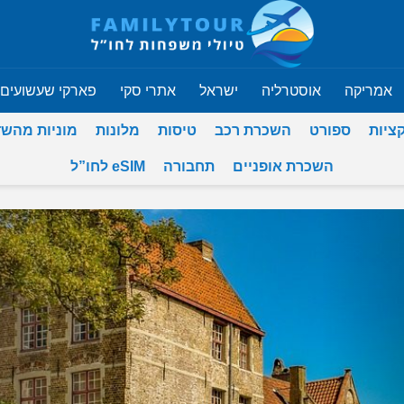
אמריקה
אוסטרליה
ישראל
אתרי סקי
פארקי שעשועים
ציות
ספורט
השכרת רכב
טיסות
מלונות
מוניות מהש
השכרת אופניים
תחבורה
eSIM לחו”ל