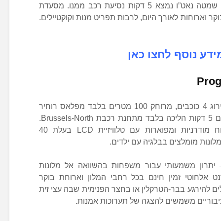
מרוחק 15 דקות נסיעה מהמלון, בעוד שמטה נאט”ו נמצא 5 דקות נסיעת רכב ממנו. מסעדת
חת בוקר וארוחות לאורך היום, לרבות תפריט מנות וקוקטיילים.
ידע נוסף לחצו כאן
Prog
פרוגרס, בית מלון מומלץ בבריסל בדירוג 4 כוכבים, מרוחק 100 מטרים בלבד מפלאס רוחיר
(Rogier) ומתחנת מטרו רוחיר וממוקם 5 דקות הליכה בלבד מתחנת רכבת Brussels-North.
במלון יש מתקני כושר ויחידות אירוח מודרניות ומפוארות עם טלוויזיית LCD בעלת 40
– יתרון משמעותי עבור משפחות בהשוואה אל מלונות
ט אלחוטי זמין חינם בכל רחבי המלון וארוחת בוקר
ים להירגע בבר-הטרקלין או בחצר הפנימית שבה עצי זית
הציבוריים משמשים להצגה של תערוכות אמנות.