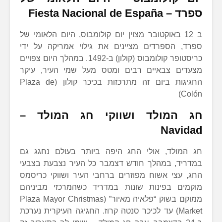
ספרד –
Fiesta Nacional de España
ב 12 באוקטובר מצוין יום קולומבוס, היום הלאומי של
ספרד, הספרדים מציינים את גילוי אמריקה על ידי
כריסטופר קולומבוס (קולון) ב-1492. במהלך היום צפויים
מצעדים צבאיים רבים ומטס מעל שמי העיר, עיקר
החגיגות ביום זה מתרכזות בכיכר קולון (Plaza de
Colón)
חג המולד ושווקי חג המולד –
Navidad
חג המולד, אולי החג היפה ביותר בעולם נחגג גם
במדריד, במהלך חודש דצמבר כל העיר נצבעת בצבעי
החג, עצי אשוח מפוזרים ברחבי העיר ושווקי כריסמס
מוקמים בפינות שונות במדריד כשהמרכזי מביניהם
ממוקם בשוק “פלאיה מאיור” (Plaza Mayor Christmas
Market) עד לכיכר סנטה קרוז. החגיגה העיקרית נערכת