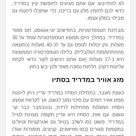
לא להתייבש. אם אתם מגיעים לחופשת קיץ במדריד,
כדאי לכם להזמין מלון עם בריכה, כדי שתוכלו ליהנות גם
מבילוי במלון עצמו.
מבחינת הטמפרטורות, בחודשים יוני-אוגוסט, חם מאוד
במדריד. במהלך היום ממוצע הטמפרטורות עומד על 30
מעלות, והן יכולות לטפס גם עד לכ-40 מעלות (כתוצאה
מההתחממות הגלובלית). בלילה הטמפרטורה הממוצעת
היא כ-17 מעלות (אם אתם רגישים לקור כדאי לקחת
עליונות דקה). הלחות נמוכה מאוד ולכן יבש בחוץ.
מזג אוויר במדריד בסתיו
כעונת מעבר, בתחילת הסתיו במדריד עדיין ניתן ליהנות
ממזג אוויר חמים עם סיכוי נמוך לגשם, אך לקראת אמצע
הסתיו המעלות מתחילות לרדת, ובנובמבר כבר קר
וגשום. עם זאת, הסתיו היא עדיין תקופה מצוינת לטייל
במדריד. פשוט נסו לשלב בטיול גם אטרקציות וטיולים
במקומות סגורים (כמו מוזיאונים, קניונים, מסעדות ועוד)