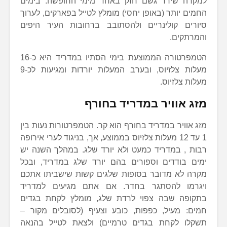
למקרה שירד גשם חזק באחד מימי החופשה. בימים
החמים יותר (באופן יחסי) מומלץ לטייל בפארקים, לערוך
סיורים קולינריים ולהסתובב ברחובות העיר היפים
והמרתקים.
הטמפרטורה הממוצעת בימי הסתיו במדריד היא כ-16
מעלות צלזיוס, ובערב המעלות יורדות ומגיעות לכ-9
מעלות צלזיוס.
מזג אוויר במדריד בחורף
מזג אוויר במדריד בחורף הוא קר. הטמפרטורות נעות בין
1 עד 12 מעלות צלזיוס בממוצע, אך, בניגוד לערי אירופה
רבות , במדריד כמעט ולא יורד שלג. במהלך השנה יש
ימים בודדים וספורים בהם יורד שלג במדריד, ובכל
מקרה לא מדובר בסופות שלגים קשות שישביתו אתכם
ויגרמו להסתגר בחדר. אם אתם מגיעים למדריד
בתקופה שבה צפוי לרדת שלג, מומלץ לקחת בגדים
חמים: מעיל, כפפות, כובע וצעיף (לסובלים מקור –
תשקלו לקחת בגדים טרמיים) ולצאת לטייל בהנאה