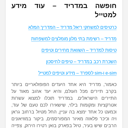
חופשה במדריד – עוד מידע
למטייל
כרטיסים למשחקי ריאל מדריד – המדריך המלא
מדריד – רשימת בתי מלון מומלצים למשפחות
טיסות למדריד – השוואת מחירים וטיפים
השכרת רכב במדריד – טיפים לחיסכון
e-sim ו-sim לספרד – מידע וטיפים למטייל
כאמור, מדריד היא אחד היעדים הפופולאריים ביותר
בקרב תיירים מכל העולם, והיא יעד אהוב מאוד על
התיירים הישראלים. במדריד תוכלו למצוא עשרות
אטרקציות ומקומות בילוי, שישאירו לכם טעם של עוד,
וכמעט כל אחד ימצא בה עניין, החל מטיול ברחוב גראן
ויה וכיכר פלאזה מאיור המפורסמים, ביקור במוזיאונים
הרבים שיש בעיר, טיול בפארק בואן רטירו הירוק, צפייה