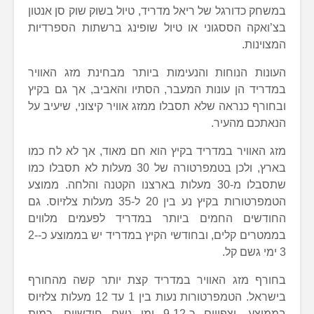
במשחק כדורגל של ריאל מדריד, טיול בשוק שוק סן אנטון
בצ’ואקה הססגוני או טיול שופינג ברשתות הספרדיות
המצוינות.
העונות הנוחות והנעימות ביותר מבחינת מזג האוויר
במדריד הן עונות המעבר, הסתיו והאביב, אך גם בקיץ
ובחורף כנראה שלא תסבלו ממזג אוויר קיצוני, שיעיב על
הנאתכם מהעיר.
מזג האוויר במדריד בקיץ הוא חם מאוד, אך לא לח כמו
בארץ, ולכן בטמפרטורה של 30 מעלות לא תסבלו כמו
שתסבלו מ-30 מעלות בארצנו הקטנה והלחה. ממוצע
הטמפרטורות בקיץ נע בין 20 ל-35 מעלות צלזיוס. גם
החודשים החמים ביותר במדריד לפעמים מלווים
בממטרים קלים, ובחודשי הקיץ במדריד יש בממוצע כ-2-
3 ימי גשם קל.
בחורף מזג האוויר במדריד קצת יותר קשה מהחורף
בישראל. הטמפרטורות נעות בין 1 עד 12 מעלות צלזיוס
בממוצע, וצפויים כ-9-12 ימי גשם חודשיים. כמות