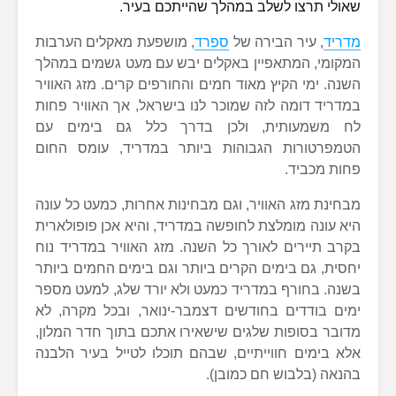
שאולי תרצו לשלב במהלך שהייתכם בעיר.
מדריד
, עיר הבירה של
ספרד
, מושפעת מאקלים הערבות
המקומי, המתאפיין באקלים יבש עם מעט גשמים במהלך
השנה. ימי הקיץ מאוד חמים והחורפים קרים. מזג האוויר
במדריד דומה לזה שמוכר לנו בישראל, אך האוויר פחות
לח משמעותית, ולכן בדרך כלל גם בימים עם
הטמפרטורות הגבוהות ביותר במדריד, עומס החום
פחות מכביד.
מבחינת מזג האוויר, וגם מבחינות אחרות, כמעט כל עונה
היא עונה מומלצת לחופשה במדריד, והיא אכן פופולארית
בקרב תיירים לאורך כל השנה. מזג האוויר במדריד נוח
יחסית, גם בימים הקרים ביותר וגם בימים החמים ביותר
בשנה. בחורף במדריד כמעט ולא יורד שלג, למעט מספר
ימים בודדים בחודשים דצמבר-ינואר, ובכל מקרה, לא
מדובר בסופות שלגים שישאירו אתכם בתוך חדר המלון,
אלא בימים חווייתיים, שבהם תוכלו לטייל בעיר הלבנה
בהנאה (בלבוש חם כמובן).