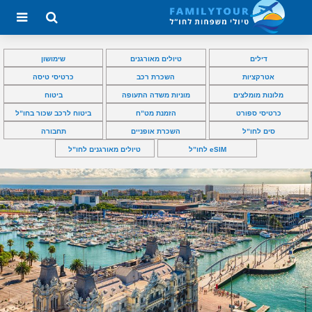
דילים
טיולים מאורגנים
שימושון
אטרקציות
השכרת רכב
כרטיסי טיסה
מלונות מומלצים
מוניות משדה התעופה
ביטוח
כרטיסי ספורט
הזמנת מט”ח
ביטוח לרכב שכור בחו”ל
סים לחו”ל
השכרת אופניים
תחבורה
eSIM לחו”ל
טיולים מאורגנים לחו”ל