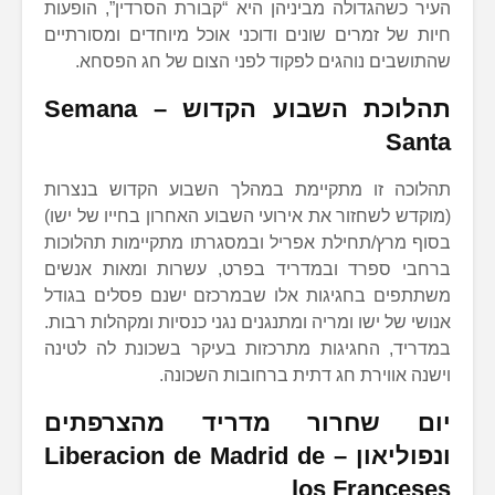
העיר כשהגדולה מביניהן היא “קבורת הסרדין”, הופעות
חיות של זמרים שונים ודוכני אוכל מיוחדים ומסורתיים
שהתושבים נוהגים לפקוד לפני הצום של חג הפסחא.
תהלוכת השבוע הקדוש –
Semana
Santa
תהלוכה זו מתקיימת במהלך השבוע הקדוש בנצרות
(מוקדש לשחזור את אירועי השבוע האחרון בחייו של ישו)
בסוף מרץ/תחילת אפריל ובמסגרתו מתקיימות תהלוכות
ברחבי ספרד ובמדריד בפרט, עשרות ומאות אנשים
משתתפים בחגיגות אלו שבמרכזם ישנם פסלים בגודל
אנושי של ישו ומריה ומתנגנים נגני כנסיות ומקהלות רבות.
במדריד, החגיגות מתרכזות בעיקר בשכונת לה לטינה
וישנה אווירת חג דתית ברחובות השכונה.
יום שחרור מדריד מהצרפתים
ונפוליאון –
Liberacion de Madrid de
los Franceses