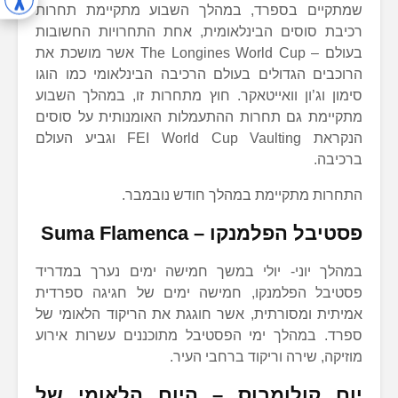
שמתקיים בספרד, במהלך השבוע מתקיימת תחרות
רכיבת סוסים הבינלאומית, אחת התחרויות החשובות
בעולם – The Longines World Cup אשר מושכת את
הרוכבים הגדולים בעולם הרכיבה הבינלאומי כמו הוגו
סימון וג’ון וואייטאקר. חוץ מתחרות זו, במהלך השבוע
מתקיימת גם תחרות ההתעמלות האומנותית על סוסים
הנקראת FEI World Cup Vaulting וגביע העולם
ברכיבה.
התחרות מתקיימת במהלך חודש נובמבר.
פסטיבל הפלמנקו –
Suma Flamenca
במהלך יוני- יולי במשך חמישה ימים נערך במדריד
פסטיבל הפלמנקו, חמישה ימים של חגיגה ספרדית
אמיתית ומסורתית, אשר חוגגת את הריקוד הלאומי של
ספרד. במהלך ימי הפסטיבל מתוכננים עשרות אירוע
מוזיקה, שירה וריקוד ברחבי העיר.
יום קולומבוס – היום הלאומי של