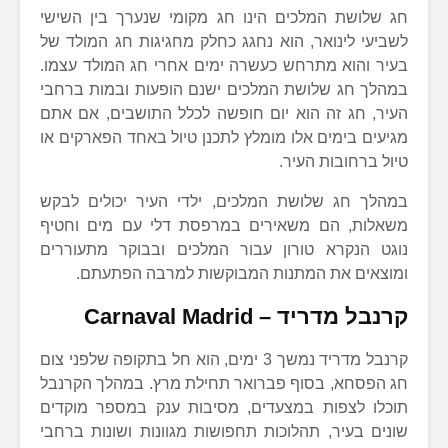
חג שלושת המלכים הינו חג מקומי שנערך בין השישי
לשביעי לינואר, הוא נחגג כחלק מחגיגות חג המולד של
בעיר והוא מתרחש כעשרה ימים אחרי חג המולד עצמו.
במהלך חג שלושת המלכים ישנם הופעות ובמות ברחבי
העיר, חג זה הוא יום חופשה לכלל התושבים, אם אתם
מגיעים בימים אלו מומלץ לתכנן טיול באחד הפארקים או
טיול ברחובות העיר.
במהלך חג שלושת המלכים, ילדי העיר יכולים לבקש
משאלות, הם משאירים במרפסת דלי עם מים וחטיף
נוגט הנקרא טורון עבור המלכים ובבוקר מתעוררים
ומוצאים את המתנות המבוקשות למרבה הפתעתם.
קרנבל מדריד –
Carnaval Madrid
קרנבל מדריד נמשך 3 ימים, הוא חל בתקופה שלפני צום
חג הפסחא, בסוף פברואר תחילת מרץ. במהלך הקרנבל
תוכלו לצפות במצעדים, מסיבות ענק במספר מוקדים
שונים בעיר, תהלוכות תחפושות מגוונות ושונות ברחבי