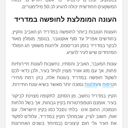
המשקעים החודשית יכולה להגיע לכ-50 מילימטרים.
העונה המומלצת לחופשה במדריד
העונות הטובות ביותר לחופשה במדריד הן האביב והקיץ,
בחודשים אפריל עד סוף אוקטובר. בנוסף, מומלץ מאוד
לבקר במדריד בזמן הכריסמס, וליהנות משווקי חג המולד
המיוחדים שיש לעיר להציע.
עונות המעבר, האביב והסתיו, נחשבות לעונות תיירותיות
פחות, אך עם מזג אוויר מצוין לטיול בעיר, ולכן כדאי לכם
לשקול חופשה במדריד בעונות אלה, בהן רמת מחירי
ה
טיסות
וה
מלונות
נמוכה יותר מאשר בשיא עונת התיירות.
הקיץ במדריד נחשב, מן הסתם, לתקופה מצוינת לביקור
בעיר. אומנם הטמפרטורות בקיץ גבוהות, אך בשל הלחות
הנמוכה, החום אינו בלתי נסבל כמו בקיץ הישראלי. עם
זאת, חשוב לציין, שבמהלך הקיץ במדריד, עלולים לפקוד
את העיר גלי חום קיצוניים (במיוחד בשנים האחרונות