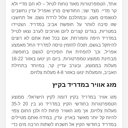
אחד, הטמפרטורות מאוד נוחות לטיול – לא חם מדיי ולא
קר מדיי. מצד שני, החודשים מרץ ואפריל עדין נחשבים
לגשומים מעט, ובמהלכם עלול לרדת גשם. אל תחשבו
שזו סיבה לוותר על חופשת אביב במדריד. הצטיידו
במטריות, בגדים קצרים ליום וארוכים לערב וצאו לטייל
במדריד היפה והפורחת. אם בכל זאת אתם לא רוצים
להיתקל בגשם, תוכלו להזמין טיסה למדריד החל מאמצע
אפריל, וכך להפחית את הסיכויים לגשם בחופשה.
מבחינת ממוצע טמפרטורות, ביום הן ינועו באזור 16-22
מעלות בממוצע, ובערב עדיין קר, במיוחד בתחילת
האביב, והמעלות ינועו באזור 4-8 מעלות צלזיוס.
מזג אוויר במדריד בקיץ
מזג אוויר במדריד בקיץ דומה לקיץ הישראלי. ממוצע
הטמפרטורות בחודשי הקיץ במדריד נע בין 20 ל-35
מעלות צלזיוס, אך מזג האוויר פחות לח ולכן החום צפוי
להיות קל יותר מאשר בארץ. עדין, במידה ואתם מטיילים
במדריד בחודשי הקיץ אל תשכחו לשתות הרבה מים כדי