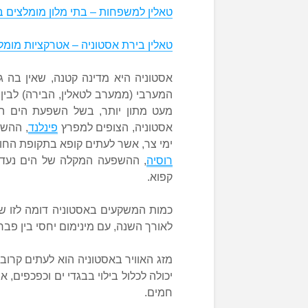
טאלין למשפחות – בתי מלון מומלצים ב
טאלין בירת אסטוניה – אטרקציות מומל
אסטוניה היא מדינה קטנה, שאין בה גיו
המערבי (ממערב לטאלין, הבירה) לבין 
מעט מתון יותר, בשל השפעת הים הבל
אסטוניה, הצופים למפרץ
פינלנד
, ההשפ
ימי צר, אשר לעתים קופא בתקופת החו
רוסיה
, ההשפעה המקלה של הים נעדרת
קפוא.
כמות המשקעים באסטוניה דומה לזו שי
לאורך השנה, עם מינימום יחסי בין פבר
מזג האוויר באסטוניה הוא לעתים קרוב
יכולה לכלול בילוי בבגדי ים וכפכפים, 
חמים.