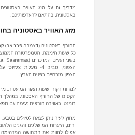
מדריך זה על מזג האוויר באסטוניה 
באסטוניה, בהתאם להעדפותיכם.
מזג האוויר באסטוניה בחו
החורף באסטוניה (דצמבר-פברואר) ק
הצפוני, סביב 4- מעלות צלזיוס על חוף מפרץ
הצפון-מזרחיים בפנים הארץ.
למרות הקור ושעות האור המועטות, מי ש
הקסום של החורף האסטוני. במהלך תק
רומנטי באווירה חורפית נעימה עם תפאו
מחוץ לעיר ניתן לצאת לטיולים בטבע,
והים, היערות המושלגים והגנים הלאומ
אפילו לחוות את התחושה המדהימה 