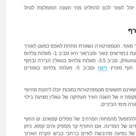
יוכל לעזור לכם להחליט מהי העונה המומלצת לטיול
רף
ר מאוד. הטמפרטורה נשארת מתחת לאפס כמעט לאורך
כל שעות היממה. הטמפרטורה הממוצעת בחודשים ינואר ופברואר היא סביב 1- מעלות צלזיוס
בשני האיים המרכזיים (Hiumaa, Saaremaa), סביב 3.5- מעלות צלזיוס בטאלין הבירה ובחוף
ריגה
וסביב 5- מעלות צלזיוס באזורים
אינם חוששים מטמפרטורות נמוכות יוכלו ליהנות מהיופי
ופה זו של השנה העיר העתיקה של טאלין מציעה בילוי
רה מימי הביניים.
 ולהתפעל מהמחזה המרהיב של מפלים קפואים, קו החוף
יים של המדינה. אם החורף קר מספיק והים קפוא, ניתן
של נסיעה מהיבשת לאיים ברחבי כביש הקרח הארוך