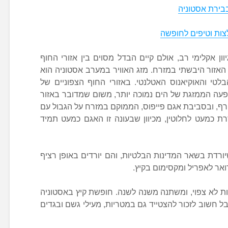
בירת אסטוניה
צות וטיפים לחופשה
ון אקלימי רב, אולם קיים הבדל מסוים בין אזורי החוף
האזור היבשתי במזרח. מזג האוויר במערב אסטוניה הוא
טי והאוקיאנוס האטלנטי. באזורי החוף הצפוניים של
עה הממזגת של הים נמוכה יותר, משום שמדובר באזור
רף, ובסביבת אגם פייפוס, הממוקם במזרח על הגבול עם
 כמעט לחלוטין, מכיוון שבעונה זו האגם כמעט תמיד
ורדת בשאר המדינות הבלטיות, והם יורדים באופן רציף
ואר לאפריל ומקסימום בקיץ.
ות לא צפוי, ומשתנה משנה לשנה. חופשת קיץ באסטוניה
אבל חשוב לזכור להצטייד גם במטריות, מעילי גשם ובגדים