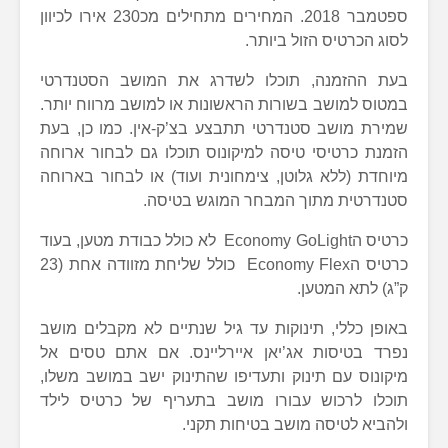
ספטמבר 2018. המחירים מתחילים מכ230 אירו לכיוון
לסוג הכרטיס הזול ביותר.
בעת ההזמנה, תוכלו לשדרג את המושב הסטנדרטי
במטוס למושב בשורות הראשונות או למושב מרווח יותר.
שמירת מושב סטנדרטי תתבצע בצ’ק-אין. כמו כן, בעת
הזמנת כרטיסי טיסה למיקונוס תוכלו גם לבחור ארוחה
מיוחדת (ללא גלוטן, צימחונית ועוד) או לבחור בארוחה
סטנדרטית מתוך המבחר המוגש בטיסה.
כרטיס הEconomy GoLight לא כולל כבודת מטען, בעוד
כרטיס הEconomy Flex כולל שליחת מזוודה אחת (23
ק”ג) לתא המטען.
באופן כללי, תינוקות עד גיל שנתיים לא מקבלים מושב
נפרד בטיסות אג’יאן איירליינס. אם אתם טסים אל
מיקונוס עם תינוק ותעדיפו שהתינוק ישב במושב משלו,
תוכלו לרכוש עבורו מושב בתעריף של כרטיס לילד
ולהביא לטיסה מושב בטיחות תקני.