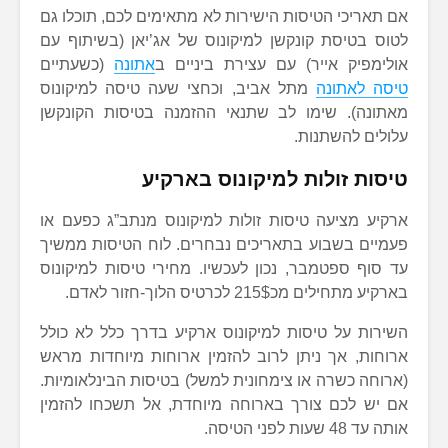
אם תאריכי הטיסות הישירות לא מתאימים לכם, תוכלו גם
לטוס בטיסת קונקשן למיקונוס של אג’יאן (בשיתוף עם
אולימפיק אייר) עם עצירת ביניים ב
אתונה
(כשעתיים
טיסה לאתונה
מתל אביב, וכחצי שעה טיסה למיקונוס
מאתונה). שימו לב שתנאי ההזמנה בטיסות הקונקשן
עלולים להשתנות.
טיסות זולות למיקונוס בארקיע
ארקיע מציעה טיסות זולות למיקונוס מנתב”ג כפעם או
פעמיים בשבוע בתאריכים נבחרים. לוח הטיסות ממשיך
עד סוף ספטמבר, נכון לעכשיו. מחירי טיסות למיקונוס
בארקיע מתחילים מכ215$ לכרטיס הלוך-חזור לאדם.
השירות על טיסות למיקונוס ארקיע בדרך כלל לא כולל
ארוחות, אך ניתן לרוב להזמין ארוחות מיוחדות מראש
(ארוחה כשרה או צימחונית למשל) בטיסות הבינלאומיות.
אם יש לכם צורך בארוחה מיוחדת, אל תשכחו להזמין
אותה עד 48 שעות לפני הטיסה.