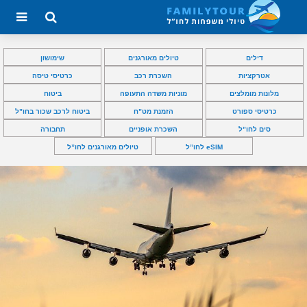
דילים
טיולים מאורגנים
שימושון
אטרקציות
השכרת רכב
כרטיסי טיסה
מלונות מומלצים
מוניות משדה התעופה
ביטוח
כרטיסי ספורט
הזמנת מט”ח
ביטוח לרכב שכור בחו”ל
סים לחו”ל
השכרת אופניים
תחבורה
eSIM לחו”ל
טיולים מאורגנים לחו”ל