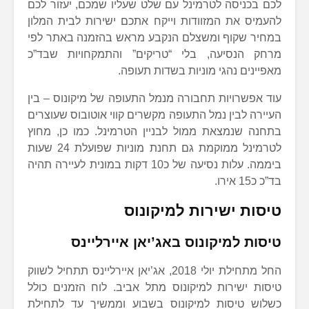
לכם בכניסה לטרמינל עם שלט שעליו שמכם, יעזור לכם
להעמיס את המזוודות וייקח אתכם ישירות לבית המלון
במחיר שקוף ומשצלם הנקבע מראש בהזמנה באתר לפי
מרחק הנסיעה, בלי “טריקים” והתמקחויות שבד”כ
מאפיינים נהגי מוניות בשדות תעופה.
עוד אפשרויות תחבורה מנמל התעופה של מיקונוס – בין
העיירה לבין נמל התעופה מקשרים קווי אוטובוס שעוצרים
בתחנה שנמצאת ממול לבניין הטרמינל. כמו כן, מחוץ
לטרמינל ממוקמת גם תחנת מוניות שפועלת 24 שעות
ביממה. עלות נסיעה של כ10 דקות במונית לעיירה תהיה
בד”כ כ15 אירו.
טיסות ישירות למיקונוס
טיסות למיקונוס באג’יאן איירליינס
החל מתחילת יולי 2018, אג’יאן איירליינס תתחיל לשווק
טיסות ישירות למיקונוס מתל אביב. לוח הזמנים כולל
כשלוש טיסות למיקונוס בשבוע וממשיך עד לתחילת