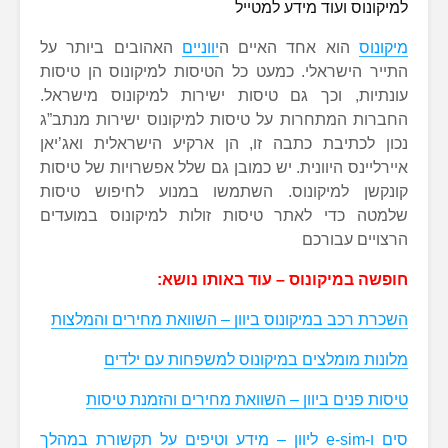
למיקונוס ועוד מידע למטייל
מיקונוס
הוא אחד האיים ה
יווניים
האהובים ביותר על
התייר הישראלי. כמעט כל הטיסות למיקונוס הן טיסות
עונתיות, וכך גם טיסות ישירות למיקונוס מישראל.
החברות המתחרות על טיסות למיקונוס ישירות מנתב”ג
נכון לכתיבת כתבה זו, הן ארקיע הישראלית ואג’יאן
איירליינס היוונית. יש כמובן גם שלל אפשרויות של טיסות
קונקשן למיקונוס. השתמשו במנוע לחיפוש טיסות
שלמטה כדי לאתר טיסות זולות למיקונוס במועדים
הרצויים עבורכם
חופשה במיקונוס – עוד באותו נושא:
השכרת רכב במיקונוס ביוון – השוואת מחירים והמלצות
מלונות מומלצים במיקונוס למשפחות עם ילדים
טיסות פנים ביוון – השוואת מחירים והזמנת טיסות
סים ו-e-sim ליוון – מידע וטיפים על תקשורת במהלך