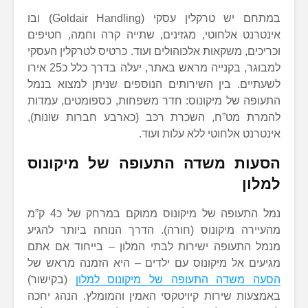
במתחם יש טרקלין עסקי (Goldair Handling) ובו
אינטרנט אלחוטי, מגזינים, שתייה קרה וחמה, חטיפים
וכריכים, משקאות אלכוהולים ועוד. כרטיס לטרקלין העסקי
למבוגר, בקנייה מראש באתר, יעלה בדרך כלל כ25 אירו
לשעתיים. בין השירותים הנוספים שניתן למצוא בנמל
התעופה של מיקונוס: חדר משפחות, כספומטים, עמדות
להמרת מט”ח, השכרת רכב (כארבע חברות שונות),
אינטרנט אלחוטי ללא עלות ועוד.
הסעות משדה התעופה של מיקונוס
למלון
נמל התעופה של מיקונוס ממוקם במרחק של כ4 ק”מ
מהעיירה מיקונוס (חורה). הדרך הנוחה ביותר להגיע
מנמל התעופה ישירות לבתי המלון – בייחוד אם אתם
מגיעים אל מיקונוס עם ילדים – היא הזמנה מראש של
הסעה משדה התעופה של מיקונוס למלון
(בקישור)
באמצעות שירות קיויטקסי האמין והמומלץ. הנהג יחכה