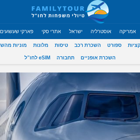
אמריקה
אוסטרליה
ישראל
אתרי סקי
פארקי שעשועים
ציות
ספורט
השכרת רכב
טיסות
מלונות
מוניות מהש
השכרת אופניים
תחבורה
eSIM לחו”ל