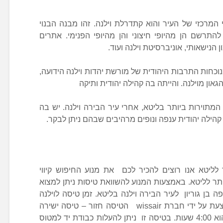
המרכזי של העיר והוא קתדרלת וילנה. זהו מבנה הבנוי
 להתרשם הן מהיופי חיצוני והן מהיופי הפנימי. אתרים
 הנישאותי, אוניברסיטת וילנה ועוד.
כחות התרבות היהודית של מורשת יהדות וילנה הידועה,
און מוילנה. והייתה בה קהילה יהודית ותיקה
תוירות ביותר בליטא, אחרי עיר הבירה וילנה. יש בה
 קהילה יהודית ענפה ונופים מרהיבים שבהם ניתן לבקר.
 לליטא אנו רוצים להכיר לכם את מנוע החיפוש קיווי
תר לליטא. באמצעות המנוע להשוואת טיסות ניתן למצוא
בן גוריון לעיר הבירה וילנה בליטא. זמן טיסה לוילנה
מנתב”ג הוא 4:10 שעות והטיסה מתבצעת על ידי חברת wissair הטיסה חזור – טיסה ישירה
מוילנה לנתב”ג על ידי אותה חברה – הוא 4:00 שעות. בטיסה זו ניתן להעלות כבודת יד למטוס