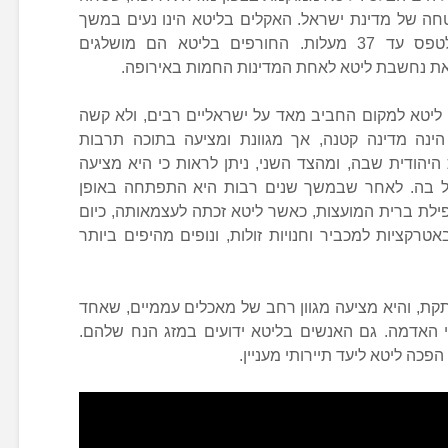
שלוש משטחה של מדינת ישראל. האקלים בליטא הינו נעים במשך
רובה של השנה, מזג האוויר יכול לטפס עד 37 מעלות. החורפים בליטא הם מושלגים
את נחשבת ליטא לאחת המדינות החמות באירופה.
 ליטא למקום החביב מאד על ישראליים רבים, ולא קשה
ינה מדינה קטנה, אך מגוונת ומציעה בתוכה תרבות
היהודית שבה, ומהצד השני, ניתן לראות כי היא מציעה
יל בה. לאחר שבמשך שנים רבות היא התפתחה באופן
לת ברית המועצות, כאשר ליטא זכתה לעצמאותה, כיום
רקציות למכביר וחנויות זולות, ונופים מהיפים ביותר
קת, והיא מציעה מגוון רחב של מאכלים עממיים, שאחד
 האדמה. גם האנשים בליטא ידועים במזג הנח שלהם.
פכה ליטא ליעד תיירותי מעניין.