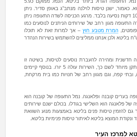
נמל התעופה הבינלאומי בווילנה הוא נמל התעופה הגדול ביותר בליטא. הנמל ממוקם כ5.9
. כאמור, ישנן טיסות לוילנה מנתב”ג באופן סדיר. ניתן
להגיע אל העיר וילנה מנמל התעופה ב10 דקות נסיעה בלבד. מרגע הכניסה לשדה התעופה ניתן
 התעופה מגון רחב של שירותים הניתנים לנוסעים כמו
פומטים,
המרת מטבע חוץ
– אך למרות זאת לא תוכלו
 בליטא ולכן אנחנו ממליצים להשתמש בשירות הנהדר
 חדשנית ומהירה להעברת נוסעים לטיסות, בשיטה זו
הנוסעים מעבירים את הכבודה לבד בתקן מיוחד לשם כך, השירות עולה 5 יורו. בנוסף קיימים
ובתי קפה, וגם מגוון רחב של חנויות כמו בית מרקחת,
ופה בערים קובנה ופלאנגה. נמל התעופה של קובנה הוא
 של פלאנגה הוא השלישי בגודלו. בכולם ישנם שירותים
 גם להזמין טיסות פנים בליטא באמצעות מנוע השוואת
 ונקודת המוצא בליטא לאיתור טיסות פנימיות בליטא.
א למרכז העיר