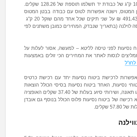
ללא תוספת תשלום עד 10 ק”ג, מעל 10 ק”ג של כבודת יד תשלמו תוספת של 128.26 שקלים.
 המטוס, וישנה אפשרות לטוס עם כבודה בבטן המטוס
ולהוסיף על תיק אחד ששוקל 20 ק”ג 491.43 ₪ על שני תיקים שכל אחד מהם שוקל 20 ק”ג
טיסה לוילנה (בתאריך שנבדק, המחירים כמובן משתנים לפי
ח נסיעות לפני טיסה לליטא – למעשה, אסור לעלות על
 ממליצים לנסות לאתר את המחירים הכי זולים באמצעות
לחו”ל
 אפשרות לרכישת ביטוח נסיעות יחד עם רכישת כרטיס
וחי נסיעות, האחד ביטוח נסיעות בסיסי הכולל הוצאות
טיסה, ביטול טיסה בגלל מחלה מוות או תאונה, ושירותי סיוע בעלות של 37.40 שקלים האופציה
א רכישה של ביטוח נסיעות פלוס הכולל בנוסף גם אובדן
5 שקלים.
וילנה