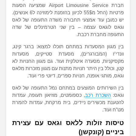
חברת Airport Limousine Service שמציעה הסעות
פרטיות (החל מ55$ לכיוון בהזמנת לימוזינה ל6 אנשים).
יש כמובן עוד אמצעי תחבורה משדה התעופה של לאס
וגאס לוגאס עצמה – בין שני הטרמינלים של שדה
התעופה מחברת רכבת.
בין מגוון המסעדות במתחם תוכלו למצוא: ברגר קינג,
וונדי’ז (המבורגרים), מסעדת סטייקים, מסעדות
מקסיקניות, מסעדה איטלקית ועוד. גם מגוון החנויות לא
קטן, וכולל בין היתר חנויות מתנות עם מגוון מזכרות מלאס
וגאס, מותגי אופנה, חנויות ספרים, דיוטי פרי ועוד.
בין השירותים המוצעים במתחם נמל התעופה של לאס
וגאס:
השכרת רכב
, כספומטים, מוזיאון תעופה, עמדות
להטענת מכשירים ניידים, בית מרקחת, עמדות להמרת
מט”ח ועוד.
טיסות זולות ללאס וגאס עם עצירת
ביניים (קונקשן)