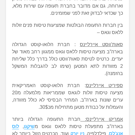
וארוחה, גם אם מדובר בחברת תעופה עם שירות מלא,
כך שכדאי לבדוק זאת לפני שמזמינים.
בין חברות התעופה הבולטות שמציעות טיסות פנים זולות
ללאס וגאס –
סאות’ווסט איירליינס
: חברת הלואו-קוסט הגדולה
בארה”ב מציעה טיסות ללאס וגאס ממגוון רחב מאוד של
יעדים. כרטיס לטיסת סאות’ווסט כולל בדרך כלל שליחת
2 מזוודות לתא המטען (שימו לב להגבלות המשקל
בהזמנה).
ספיריט איירליינס
: חברת הלואו-קוסט האמריקאית
מציעה טיסות זולות לוגאס שממריאות מלמעלה מ20
ערים שונות בארה”ב. המחיר הבסיסי לא כולל מזוודה,
והעמלות על כבודת מטען מתחילות מכ30$.
אמריקן איירליינס:
חברת התעופה הגדולה ביותר
בארה”ב מתפעלת טיסות ללאס וגאס מ
שיקגו
,
לוס
אנג’לס
, פילדלפיה,
ניו יורק
ועוד. הכרטיס הזול ביותר לא