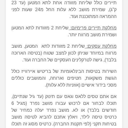
תיירים כולל שליחת מזוודה אחת לתא המטען (עד 23
ק”ג), שמירת מושב ללא עלות החל מ24 שעות לפני
ההמראה המתוכננת ועוד.
מחלקת תיירים פרימיום:
שליחת 2 מזוודות לתא המטען
ושמירת מושב מרווח יותר.
מחלקת עסקים:
שליחת 2 מזוודות לתא המטען, מושב
מרווח במיוחד שניתן לכוון למצב שטוח (בטיסה הארוכה
בלבד), גישה לטרקלינים העסקיים של החברה ועוד.
השירות בטיסות הבינלאומיות של בריטיש איירווייז כולל
הגשת משקאות, חטיפים וארוחה, והמושבים כוללים
מסכי בידור אישיים (אוזניות ללא עלות).
אם אתם טסים ללאס וגאס עם תינוק (עד גיל שנתיים),
תוכלו לבחור אם לרכוש עבורו מושב נפרד (מגיל 6
חודשים בלבד) או לא. מושב נפרד יעלה כמחיר של
כרטיס טיסה לילד, ויאלץ אתכם להביא לטיסה מושב
בטיחות תקני (לפי תקנות החברה). כרטיס מסוג זה תוכלו