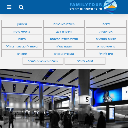
דילים
טיולים מאורגנים
שימושון
אטרקציות
השכרת רכב
כרטיסי טיסה
מלונות מומלצים
מוניות משדה התעופה
ביטוח
כרטיסי ספורט
הזמנת מט”ח
ביטוח לרכב שכור בחו”ל
סים לחו”ל
השכרת אופניים
תחבורה
eSIM לחו”ל
טיולים מאורגנים לחו”ל