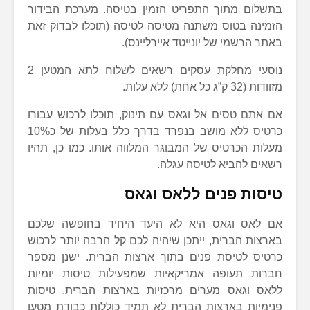
בתשלום מתוך התפריט הזמין בטיסה. מערכת הבידור
הזמינה בטוס משתנה מטיסה לטיסה (תוכלו לבדוק זאת
באתר הרשמי של יונייטד איירליינס).
נוסעי מחלקת עסקים רשאים לשלוח לתא המטען 2
מזוודות (32 ק”ג כל אחת) ללא עלות.
אם אתם טסים אל וגאס עם תינוק, תוכלו לרכוש עבורו
כרטיס ללא מושב בנפרד בדרך כלל בעלות של כ10%
מעלות הכרטיס של המבוגר המלווה אותו. כמו כן, תהיו
רשאים להביא לטיסה עגלה.
טיסות פנים ללאס וגאס
אם לאס וגאס היא לא היעד היחיד בחופשה שלכם
בארצות הברית, ייתכן שיהיה לכם קל הרבה יותר לרכוש
כרטיס לטיסת פנים בתוך ארצות הברית. ישנן מספר
חברות תעופה אמריקאיות שמפעילות טיסות יומיות
ללאס וגאס מערים מרכזיות בארצות הברית. טיסות
פנימיות בארצות הברית לא תמיד כוללות כבודת מטען