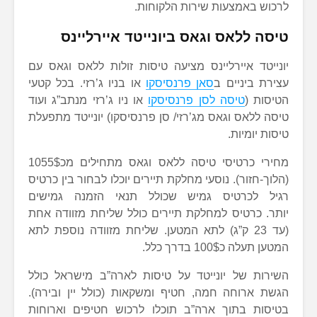
לרכוש באמצעות שירות הלקוחות.
טיסה ללאס וגאס ביונייטד איירליינס
יונייטד איירליינס מציעה טיסות זולות ללאס וגאס עם
עצירת ביניים ב
סאן פרנסיסקו
או בניו ג’רזי. בכל קטעי
הטיסות (
טיסה לסן פרנסיסקו
או ניו ג’רזי מנתב”ג ועוד
טיסה ללאס וגאס מג’רזי/ סן פרנסיסקו) יונייטד מתפעלת
טיסות יומיות.
מחירי כרטיסי טיסה ללאס וגאס מתחילים מכ1055$
(הלוך-חזור). נוסעי מחלקת תיירים יוכלו לבחור בין כרטיס
רגיל לכרטיס גמיש שכולל תנאי הזמנה גמישים
יותר. כרטיס למחלקת תיירים כולל שליחת מזוודה אחת
(עד 23 ק”ג) לתא המטען. שליחת מזוודה נוספת לתא
המטען תעלה כ100$ בדרך כלל.
השירות של יונייטד על טיסות לארה”ב מישראל כולל
הגשת ארוחה חמה, חטיף ומשקאות (כולל יין ובירה).
בטיסות בתוך ארה”ב תוכלו לרכוש חטיפים וארוחות