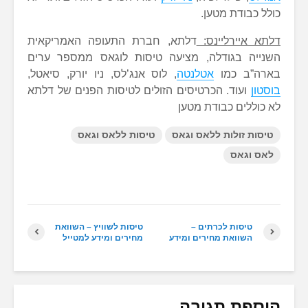
כולל כבודת מטען.
דלתא איירליינס:
דלתא, חברת התעופה האמריקאית
השנייה בגודלה, מציעה טיסות לוגאס ממספר ערים
בארה”ב כמו
אטלנטה
, לוס אנג’לס, ניו יורק, סיאטל,
בוסטון
ועוד. הכרטיסים הזולים לטיסות הפנים של דלתא
לא כוללים כבודת מטען
טיסות זולות ללאס וגאס
טיסות ללאס וגאס
לאס וגאס
טיסות לכרתים –
טיסות לשוויץ – השוואת
השוואת מחירים ומידע
מחירים ומידע למטייל
הוספת תגובה