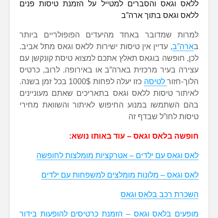
ללאס וגאס והסברים למטייל על הזמנת טיסות פנים
ללאס וגאס בתוך ארה”ב
למרות שמדובר באחד מהיעדים הפופולריים ביותר
ב
ארה”ב
, עדיין אין טיסות ישירות ללאס וגאס מתל אביב.
לכן, חופשה בוגאס תאלץ אתכם למצוא טיסת קונקשן עם
עצירה בעיר מרכזית בארה”ב או באירופה. לרוב, כרטיס
הלוך-חזור
לטיסה
כזו יעלה לפחות 1000$ בכל זמן בשנה.
לאיתור טיסות ללאס וגאס בתאריכים שאתם מעוניינים
בהם השתמשו במנוע החיפוש לאיתור והשוואת מחירי
טיסות לחו”ל שבדף זה
חופשה בלאס וגאס – עוד באותו נושא:
לאס וגאס עם ילדים – אטרקציות מומלצות לחופשה
לאס וגאס – מלונות מומלצים למשפחות עם ילדים
השכרת רכב בלאס וגאס
מופעים בלאס וגאס – הזמנת כרטיסים להופעות בידור