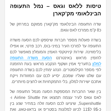
טיסות ללאס וגאס – נמל התעופה
הבינלאומי מק’קארן
שדה התעופה הבינלאומי מק’קארן ממוקם במרחק של
כ8 ק”מ ממרכז לאס וגאס.
בשדה פועלות מספר חברות שיספקו לכם הסעה משדה
התעופה עד למרכז העיר במיני-בוס, רכב פרטי, או אפילו
בלימוזינה. שירות קיויטקסי האמין והמומלץ מאפשר לכם
להזמין מראש באינטרנט
הסעה משדה התעופה
למלון
בתעריף אמין ושקוף הנקבע מראש בעת ההזמנה
לפי מספר הקילומטרים. הנהג ימתין לכם בשדה התעופה
עם שלט שעליו שמכם, יסייע לכם עם המזוודות וייקח
אתכם ישירות למלון, בלי התמקחויות או לחצים מיותרים.
בין שאר החברות המספקות הסעה מנמל התעופה של
לאס וגאס לעיר עצמה תמצאו את Airline Shuttle ו-
Supershuttle, שיציעו לכם הסעה זולה במחיר שנע בין
כ-9$ ל11$ לכיוון למלונות בסטריפ או בדאון-טאון, ואת