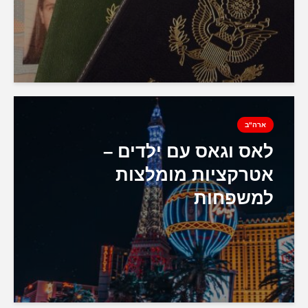
ארה"ב
לאס וגאס עם ילדים –
אטרקציות מומלצות
למשפחות