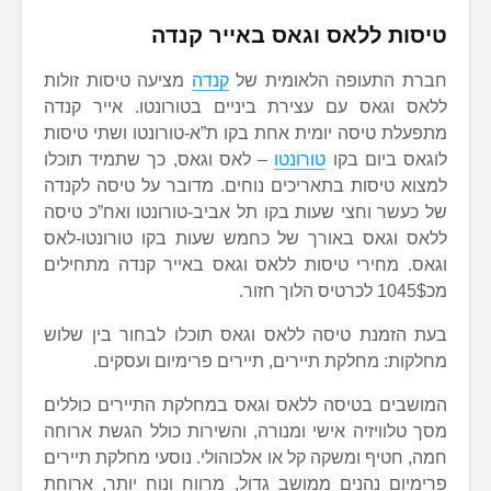
טיסות ללאס וגאס באייר קנדה
חברת התעופה הלאומית של
קנדה
מציעה טיסות זולות
ללאס וגאס עם עצירת ביניים בטורונטו. אייר קנדה
מתפעלת טיסה יומית אחת בקו ת”א-טורונטו ושתי טיסות
לוגאס ביום בקו
טורונטו
– לאס וגאס, כך שתמיד תוכלו
למצוא טיסות בתאריכים נוחים. מדובר על טיסה לקנדה
של כעשר וחצי שעות בקו תל אביב-טורונטו ואח”כ טיסה
ללאס וגאס באורך של כחמש שעות בקו טורונטו-לאס
וגאס. מחירי טיסות ללאס וגאס באייר קנדה מתחילים
מכ1045$ לכרטיס הלוך חזור.
בעת הזמנת טיסה ללאס וגאס תוכלו לבחור בין שלוש
מחלקות: מחלקת תיירים, תיירים פרימיום ועסקים.
המושבים בטיסה ללאס וגאס במחלקת התיירים כוללים
מסך טלוויזיה אישי ומנורה, והשירות כולל הגשת ארוחה
חמה, חטיף ומשקה קל או אלכוהולי. נוסעי מחלקת תיירים
פרימיום נהנים ממושב גדול, מרווח ונוח יותר, ארוחת