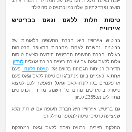
יעלה כ10% מעלות הכרטיס של המבוגר המלווה אותו.
מושב נפרד לתינוק יעלה כמו כרטיס טיסה לילד.
טיסות זולות ללאס וגאס בבריטיש
איירווייז
בריטיש איירווייז היא חברת התעופה הלאומית של
בריטניה ונחשבת לאחת מחברות התעופה הבטוחות
בעולם. חברת התעופה הבריטית הידועה מציעה טיסות
זולות ללאס וגאס עם עצירת ביניים בבירת אנגליה
לונדון
.
תדירות הטיסות הגבוהה בקווים אלו (
טיסה ללונדון
פעם
אחת או פעמיים ביום מנתב”ג וגם טיסה ללאס וגאס פעם
או פעמיים בקו לונדון-לאס וגאס) תאפשר לכם למצוא
טיסות בתאריכים נוחים כל השנה. מחירי הכרטיסים
מתחילים מכ£365 לכיוון.
גם בריטיש איירווייז היא חברת תעופה עם שירות מלא
שמציעה כרטיסי טיסה למספר מחלקות:
מחלקת תיירים:
כרטיס טיסה ללאס וגאס במחלקת