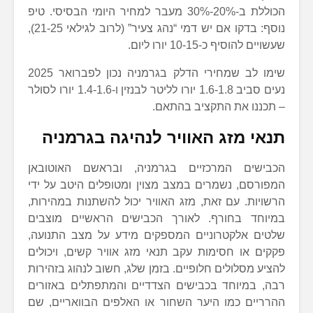
הכוללת ב-20%-30% מעבר למחיר היומי הבסיסי. טיפ
נוסף: בדקו אם יש דמי “נהג צעיר” (לרוב לגילאי 21-25),
שעשויים להוסיף כ-10-15 יורו ליום.
שימו לב שמחירי הדלק בגרמניה נכון לפברואר 2025
נעים סביב 1.6-1.8 יורו לליטר לבנזין ו-1.4-1.6 יורו לסולר
– תכננו את התקציב בהתאם.
תנאי מזג האוויר לנהיגה בגרמניה
הכבישים המרכזיים בגרמניה, ובראשם האוטובאן
המפורסם, נשמרים במצב מצוין ומטופלים היטב על ידי
הרשויות. עם זאת, מזג האוויר יכול להשתנות במהירות,
במיוחד בחורף. לאורך הכבישים הראשיים מוצבים
שלטים אלקטרוניים המספקים מידע על מצב התנועה,
פקקים או חסימות עקב תנאי מזג אוויר קשים, ויכולים
להציע מסלולים חלופיים. בזמן שלג, חשוב לנהוג בזהירות
רבה, במיוחד בכבישים הצדדיים והמתפתלים באזורים
ההרריים כמו היער השחור או האלפים הבוואריים, שם