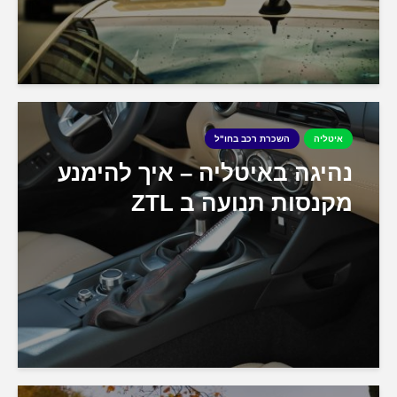
איטליה
השכרת רכב בחו"ל
נהיגה באיטליה – איך להימנע
מקנסות תנועה ב ZTL