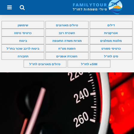
דילים
טיולים מאורגנים
שימושון
אטרקציות
השכרת רכב
כרטיסי טיסה
מלונות מומלצים
מוניות משדה התעופה
ביטוח
כרטיסי ספורט
הזמנת מט”ח
ביטוח לרכב שכור בחו”ל
סים לחו”ל
השכרת אופניים
תחבורה
eSIM לחו”ל
טיולים מאורגנים לחו”ל