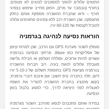
התנאים עלולים להפוך למסוכנים לנהגים לא מנוסים.
בחורף (נובמבר עד מרץ), החוק מחייב שימוש בצמיגי
חורף – ודאו שחברת ההשכרה מספקת אותם כחלק
מהעסקה, שכן השכרת רכב ללא צמיגים מתאימים עלולה
להוביל לקנסות של 60-120 יורו.
הוראות נסיעה לנהיגה בגרמניה
מומלץ לשכור מערכת GPS עם הרכב, שכן למרות קיומן
של אפליקציות כמו Waze, מרחקי הנסיעה בגרמניה
עשויים להיות ארוכים, וסוללת הטלפון או חבילת גלישה
מוגבלת עלולים להוות בעיה. רוב חברות ההשכרה
בגרמניה מציעות GPS בתוספת תשלום של כ-5-10 יורו
ליום, תלוי בחברה. טיפ חשוב: אם אינכם דוברי גרמנית,
בקשו מהנציג בחברת ההשכרה להגדיר את השפה
לאנגלית לפני היציאה לדרך, כדי למנוע בלבול בזמן
הנסיעה.
במידה ואתם מתכננים לנסוע מהרכב השכור מגרמניה