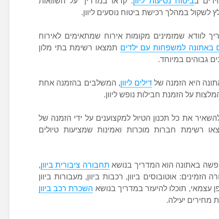
ידים ב
ביטוח נסיעות ליוון
. קראו במדריך על השוואות
לשקול במהלך רכישת ביטוח נוסעים ליוון.
יך לוודא שמזמינים מקומות אירוח שמתאימים לאירוח
ם באתונה למשפחות עם ילדים
תמצאו רשימת בתי מלון
ם גבוהים במיוחד.
תונה היא הזמנה של
דילים ליוון
, המשלבים בהזמנה אחת
לצות על הזמנת חבילות נופש ליוון.
השאיר את כל תכנון הטיול למקצוענים על ידי הזמנה של
או רשימת חברות מוכרות ואמינות שמציעות טיולים
ופשה באתונה הוא המדריך בנושא
תחבורה ציבורית ביוון
,
 הזמינים: אוטובוסים ביוון, רכבות ביוון, מעבורות ביוון
ן עצמאי, תוכלו להיעזר במדריך בנושא
השכרת רכב ביוון
 מחירים יעילה.