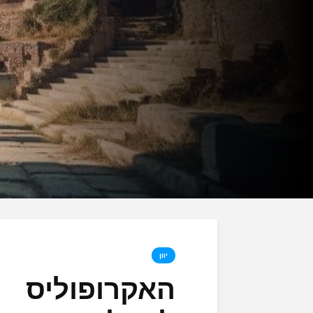
יוון
האקרופוליס 