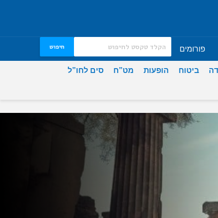
חיפוש
פורומים
דה
ביטוח
הופעות
מט”ח
סים לחו”ל