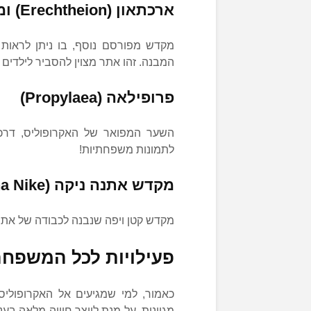
ארכתאון (Erechtheion) ומקדש הקריאטידות
מקדש מפורסם נוסף, בו ניתן לראות 
המבנה. זהו אתר מצוין להסביר לילדים על
פרופילאה (Propylaea)
השער המפואר של האקרופוליס, דרכ
לתמונות משפחתיות!
מקדש אתנה ניקה (Temple of Athena Nike)
מקדש קטן ויפה שנבנה לכבודה של אתנה
פעילויות לכל המשפחה
כאמור, למי שמגיעים אל האקרופוליס 
מגוונות, על מנת לייצר חוויה מלאה בענ