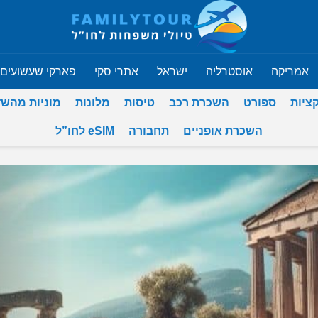
אמריקה
אוסטרליה
ישראל
אתרי סקי
פארקי שעשועים
ציות
ספורט
השכרת רכב
טיסות
מלונות
מוניות מהש
השכרת אופניים
תחבורה
eSIM לחו”ל