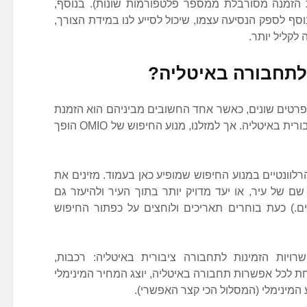
הזמנה מסורבלת ממספר פלטפורמות שונות). בנוסף,
סף לספק הנסיעה עצמו, שיכול לסייע לנו במידת הצורך,
לקליל יותר.
 לתחבורה באיטליה?
ן פרטים שונים, כאשר אחד החשובים מביניהם הוא הזמנת
כרטיסים ותכנון התניידות בתחבורה ציבורית באיטליה. אך למזלנו, מנוע החיפוש של OMIO הופך
וונטיים במנוע החיפוש שמופיע כאן בעמוד. מזינים את
ם של עיר, או יעד מדויק יותר בתוך העיר ולהיעזר גם
.) כעת בוחרים תאריכים ולוחצים על כפתור החיפוש
רויות הזמינות לתחבורה ציבורית באיטליה: רכבות,
חת לכל אפשרות תחבורה באיטליה, יוצג המחיר המינימלי
 המינימלי (המסלול הכי קצר האפשרי).