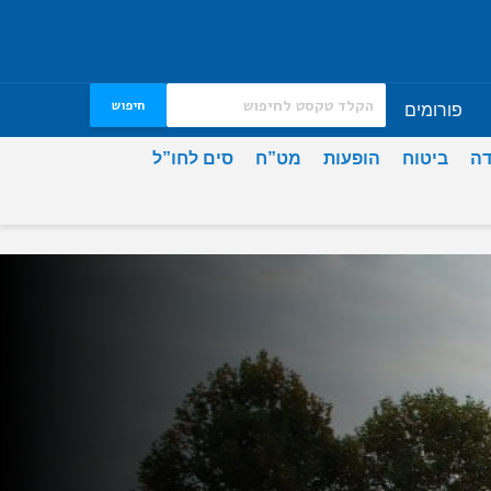
חיפוש
פורומים
דה
ביטוח
הופעות
מט”ח
סים לחו”ל