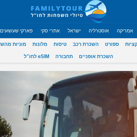
אמריקה
אוסטרליה
ישראל
אתרי סקי
פארקי שעשועים
ציות
ספורט
השכרת רכב
טיסות
מלונות
מוניות מהש
השכרת אופניים
תחבורה
eSIM לחו”ל