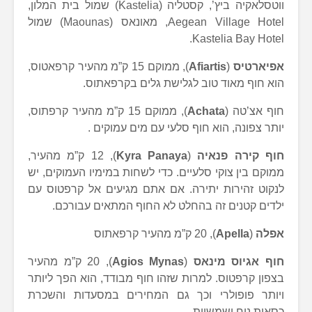
ווטסלאקיה ביץ’, קסטליה (Kastelia) שמול בית המלון,
Aegean Village Hotel, מאונאס (Maounas) שמול
Kastelia Bay Hotel.
אפיארטיס
(
Afiartis
), ממוקם 15 ק”מ מהעיר קרפאטוס,
הוא חוף מאוד טוב לגלישת גלים בקרפאתוס.
חוף אצ’טה (
Achata
), ממוקם 15 ק”מ מהעיר קרפתוס,
יותר צפונה, הוא חוף סלעי עם מים עמוקים .
חוף קירה פנאיה
(
Kyra Panaya
), 12 ק”מ מהעיר,
ממוקם בין צוקי סלעיים. כדי לשחות במימיו העמוקים, יש
לנקוט זהירות יתירה. אם אתם מגיעים אל קרפטוס עם
ילדים קטנים זה בהחלט לא החוף המתאים עבורכם.
אפלה
(
Apella
), 20 ק”מ מהעיר קרפאתוס
חוף אגיוס מינאס
(
Agios Mynas
), 20 ק”מ מהעיר
בצפון קרפטוס. למרות שזהו חוף מבודד, הוא הפך ליותר
ויותר פופולרי וכך גם המחירים במסעדות והשכרת
כסאות נוח ושמשיות.