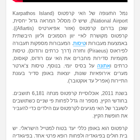
נמל התעופה של האי קרפטוס (Karpathos Island
National Airport), שיש לו מסלול המראה גדול יחסית,
שוכן בדרום קרפטוס (אזור אפיארטיס (Afiartis)).
קרפטוס מקושרת לאיי יוון הסמוכים וליוון היבשתית
באמצעות מעבורות ו
טיסות
. המעבורות מספקות תעבורה
לפיראוס (Piraeus) וחזרה (דרך כרתים ורודוס). טיסות
מקומיות סדירות מחברים את האי עם רודוס, קאסוס,
כרתים ו
אתונה
על בסיס יומי. בנוסף, טיסות צ’ארטר
מערים אירופאיות שונות, יוצאות באופן סדיר בעונת
התיירות (אפריל עד אוקטובר).
בשנת 2011, אוכלוסיית קרפטוס מנתה 6,181 תושבים.
בחודשי הקיץ, מספר זה גדל לפחות פי שניים כשתושבים
לשעבר של האי מגיעים לקרפטוס עם הילדים כדי להעביר
את חופשת הקיץ.
קרפטוס הוא באופן כללי יעד בטוח למטייל הישראלי. יש
בית חולים בפיגאדיה ולפחות רופא פרטי אחד. בפיגאדיה