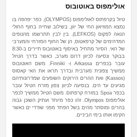
אולימפוס באוטובוס
טיול בקרפתוס לאולימפוס (OLYMPOS), כפר יפהפה בו
נמצא המוזיאון החי של יוון, בשילוב שחייה בחוף החולי
הנאה לפקוס (LEFKOS). בין לבין תתרשמו מהנופים
המדהימים של קרפאטוס, הן של החוף המזרחי והמערבי
של האי. הסיור מתחיל באיסוף באוטובוס תיירים ב-8:30
בבוקר ונסיעה לכיוון דרום מערב, כאשר בדרך הטיול
עובר בכפרים Arkassa ו- Finniki. משם האוטובוס
ממשיך צפונית מערבית ובדרך תראו את האי קאסוס
(Kassos) ואת ההרים הירוקים השופעים שמדרונותיהם
מגיעים עד הים. בנסיעה לכיוון צפון מזרח הטיול עובר
בכפר Spoa במזרח קרפתוס. משם הטיול ממשיך לכפר
אולימפוס Olympos. זהו כפר מיוחד ועתיק השוכן גבוה
בהרים ומוסתר מהים בשל הפחד מפני שודדי ים כאשר
הקימו אותו בימי הביניים.