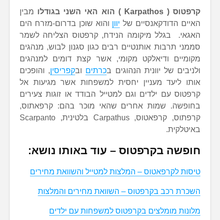
קרפטוס ( Karpathos
) הוא האי השני בגודלו
מבין
האיים הדודקאנסיים של
יוון
והוא שוכן בדרום-מזרח הים
האגאי. בגלל מיקומה הנידח, קרפטוס הצליחה לשמר
סממני תרבות אותנטיים רבים כגון סגנון לבוש, מנהגים
מקומיים ודיאלקט מקומי, אשר קצת דומים למנהגים
ולניבים של יוונית הנהוגים ב
כרתים
וב
קפריסין
, והופכים
אותו ליעד מעניין יחסית למשפחות אשר מגיעות אל
קרפטוס עם ילדים וגם למטייל הבודד או זוגות צעירים
בחופשה. שמות אחרים שהאי מוכר בהם: קרפאתוס,
קרפתוס, קרפאטוס, Carpathus בלטינית, Scarpanto
באיטלקית.
חופשה בקרפטוס – עוד באותו נושא:
טיסות לקרפאטוס – המלצות למטייל והשוואת מחירים
השכרת רכב בקרפטוס – השוואת מחירים והמלצות
מלונות מומלצים בקרפטוס למשפחות עם ילדים