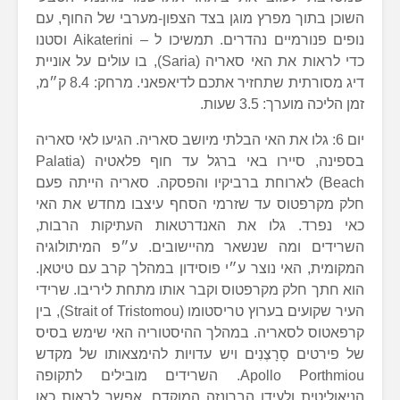
השוכן בתוך מפרץ מוגן בצד הצפון-מערבי של החוף, עם
נופים פנורמיים נהדרים. תמשיכו ל – Aikaterini וסטנו
כדי לראות את האי סאריה (Saria), בו עולים על אוניית
דיג מסורתית שתחזיר אתכם לדיאפאני. מרחק: 8.4 ק״מ,
זמן הליכה מוערך: 3.5 שעות.
יום 6: גלו את האי הבלתי מיושב סאריה. הגיעו לאי סאריה
בספינה, סיירו באי ברגל עד חוף פלאטיה (Palatia
Beach) לארוחת ברביקיו והפסקה. סאריה הייתה פעם
חלק מקרפטוס עד שזרמי הסחף עיצבו מחדש את האי
כאי נפרד. גלו את האנדרטאות העתיקות הרבות,
השרידים ומה שנשאר מהיישובים. ע״פ המיתולוגיה
המקומית, האי נוצר ע״י פוסידון במהלך קרב עם טיטאן.
הוא חתך חלק מקרפטוס וקבר אותו מתחת ליריבו. שרידי
העיר שקועים בערוץ טריסטומו (Strait of Tristomou), בין
קרפאטוס לסאריה. במהלך ההיסטוריה האי שימש בסיס
של פירטים סָרָצֶנִים ויש עדויות להימצאותו של מקדש
Apollo Porthmiou. השרידים מובילים לתקופה
הניאוליטית ולעידן הברונזה המוקדם. אפשר לראות כאן