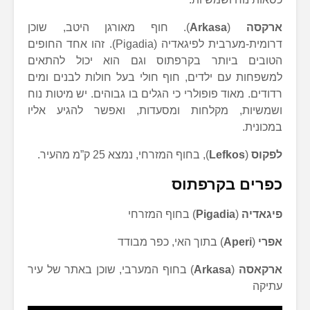
ארקסה
(
Arkasa
). חוף מאורגן היטב, שוכן
דרומית-מערבית לפיגאדיה (Pigadia). זהו אחד החופים
הטובים ביותר בקרפתוס וגם הוא יכול להתאים
למשפחות עם ילדים, חוף חולי בעל חולות לבנים ומים
רדודים. מאוד פופולרי כי הגלים בו גבוהים. יש מיטות נוח
ושמשיות, מקלחות ומסעדות, ואפשר להגיע אליו
במכונית.
לפקוס
(
Lefkos
), בחוף המזרחי, נמצא 25 ק”מ מהעיר.
כפרים בקרפתוס
פיגאדיה
(
Pigadia
) בחוף המזרחי
אפרי
(
Aperi
) בתוך האי, כפר מבודד
ארקאסה
(
Arkasa
) בחוף המערבי, שוכן באתר של עיר
עתיקה