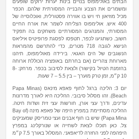
הבתים באולימפוס בנויים בינות יערות ירוקים שופעים
ומשמרים את הצבע והבנייה המסורתית שלהם. הכפר
מכיל מוזיאון חי ויש בו אווירה פסטורלית, ואוכלוסייה של
400 איש. אולימפוס הצליחה לשמר את אורח החיים
המסורתי, והמנהגים המסורתיים משחקים בה תפקיד
חשוב. כשתגיעו לכפר, תטפסו לפסגת פרופיטיס איליאס
הנישא לגובה 718 מטרים, כדי להתרשם מהמראות
הנשגבים של הים האגאי. בירידה מאולימפוס, תיהנו
מארוחת צהריים (אם בחרתם באופציה הכוללת ארוחה
בהזמנת הטיול בקישור) ולצאת לסיבוב בכפר. מרחק: 8-
10 ק״מ, זמן טרק מוערך – בין 5.5 – 7 שעות.
יום 3: הליכה ברגל לחוף פאפא מינאס (Papa Minas
Beach). זהו מסלול סיבובי. ההליכה היא לאורך מדרונות
עדינים, ודרך עצי אורן, חורשות עצי זית ושדות חיטה.
ההליכה מסתיימת במפרץ היפה של פאפא מינה (Bay of
Papa Mina) שיש בו חוף אבנים ועצי טמריסק שמעניקים
צל. כאן תוכלו לצאת לשחייה או שנורקלינג במפרץ
היפהפה לפני החזרה לדיאפאני. המסלול באורך 7.5 ק״מ