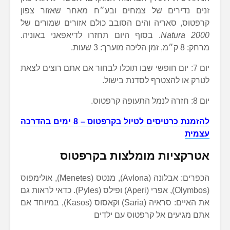
זנים נדירים של צמחים ובע״ח מאחר שאזור צפון
קרפטוס, סאריה והים הסובב כולם אזורים שמורים של
Natura 2000
. בסוף היום תחזרו לדיאפאני באוניה.
מרחק: 8 ק״מ, זמן הליכה מוערך: 3 שעות.
יום 7: יום חופשי שבו תוכלו לבחור אם אתם רוצים לצאת
לטרק או להצטרף לסדנת בישול.
יום 8: חזרה לנמל התעופה קרפטוס.
להזמנת כרטיסים לטיול בקרפטוס – 8 ימים בהדרכה
עצמית
אטרקציות מומלצות בקרפטוס
הכפרים: אבלונה (Avlona), מנטס (Menetes), אולימפוס
(Olymbos), אפרי (Aperi) ופילס (Pyles). כדאי לראות גם
את האיים: סראיה (Saria) וקאסוס (Kasos), במיוחד אם
אתם מגיעים אל קרפטוס עם ילדים