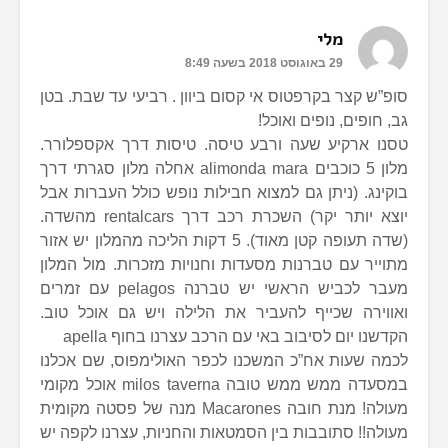
מלי
29 באוגוסט 2018 בשעה 8:49
סופ”ש קצר בקרפטוס אי קסום ביוון . רביעי עד שבת. בטן
גב, חופים, נופים ואוכל!
טסנו ארקיע שעה ורבע טיסה. טיסות דרך אקספלורר.
מלון 5 כוכבים alimonda mara אחלה מלון סגרתי דרך
בוקינג. (ניתן גם למצוא חבילות נופש כולל העברות אבל
יוצא יותר יקר) השכרת רכב דרך rentalcars מהשדה.
(שדה תעופה קטן מאוד). 5 דקות הליכה מהמלון יש אזור
מתוייר עם טברנות מסעדות וחנויות מזכרות. מול המלון
מעבר לכביש הראשי יש טברנה pelagos עם זמרים
ואווירה שכייף להעביר את הלילה ויש גם אוכל טוב.
הקדשנו יום לסיבוב באי עם הרכב עצרנו בחוף apella
לכמה שעות אח”כ המשכנו לכפר האולימפוס, שם אכלנו
במסעדה ממש ממש טובה milos taverna אוכל מקומי
מעולה! מנת חובה Macarones מנה של פסטה מקומית
מעולה!! סתובבות בין הסמטאות והחניות, עצרנו לקפה יש