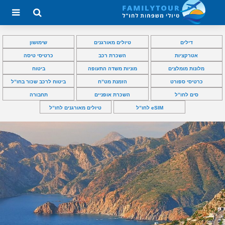
דילים
טיולים מאורגנים
שימושון
אטרקציות
השכרת רכב
כרטיסי טיסה
מלונות מומלצים
מוניות משדה התעופה
ביטוח
כרטיסי ספורט
הזמנת מט”ח
ביטוח לרכב שכור בחו”ל
סים לחו”ל
השכרת אופניים
תחבורה
eSIM לחו”ל
טיולים מאורגנים לחו”ל