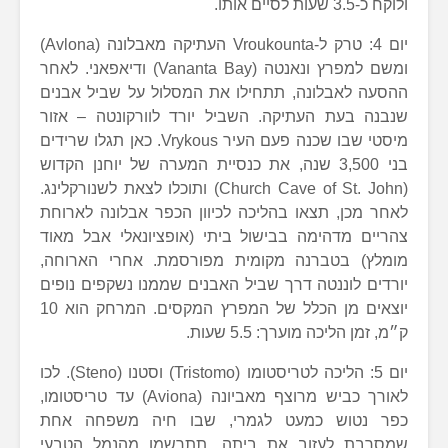
ולוקח כ-3.5 שעות לסיים אותו.
יום 4: טרק ל-Vroukounta העתיקה מאבלונה (Avlona)
ומשם למפרץ ונאנטה (Vananta Bay) ודיאפאני. לאחר
ההסעה לאבלונה, תתחילו את המסלול על שביל אבנים
שנבנה בעת העתיקה. השביל יורד לוורקונטה – אזור
מיסטי שבו שכנה פעם העיר Vrykous. כאן תגלו שרידים
בני 3,500 שנה, את כנסיית המערה של יוחנן הקדוש
(Church Cave of St. John) ותוכלו לצאת לשנורקלינג.
לאחר מכן, תצאו בהליכה לכיוון הכפר אבלונה לארוחת
צהריים מדהימה בבישול ביתי (אופציונאלי אבל מאוד
מומלץ) בטברנה מקומית מפורסמת. אחרי הארוחה,
יורדים לוננטה דרך שביל האבנים שממנו נשקפים נופים
יוצאים מן הכלל של המפרץ המקסים. המרחק הוא 10
ק״מ, זמן הליכה מוערך: 5.5 שעות.
יום 5: הליכה לטריסטומו (Tristomo) וסטנו (Steno). לכו
לאורך כביש מרוצף מאביונה (Aviona) עד טריסטומו,
כפר נטוש כמעט לגמרי, שבו חיה משפחה אחת
שמסרבת לעזוב את ביתה. תתרשמו מהנמל הטבעי