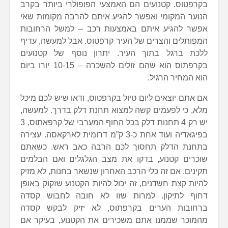
בקרפטוס. קטנועים הם האמצעי הפופולרי ביותר בקרב
הנוער המקומי ואפשר להגיע איתם להרבה מקומות שאי
אפשר להגיע איתם באמצעות רכב – למשל הרחובות
המפותלים והצרים של העיר קרפטוס. אבל למעשה, עדיף
ללכת ברגל בתוך העיר. יתרון נוסף של קטנועים
בקרפתוס הוא שהם זולים להשכרה – 10-15 יורו ביום
הוא המחיר הרגיל.
אם אתם יוצאים ליום טיול בקרפטוס, ודאו שיש לכם מיכל
מלא, כי לפעמים קשה למצוא תחנת דלק בדרך. למעשה,
יש רק 4 תחנות דלק בכל החוף המערבי של קרפאתוס, 3
בפיגאדיה ועוד אחת כ-3 ק”מ דרומית לארקאסה. עצירה
בתחנת הדלק תחסוך לכם הרבה כאב ראש. כשאתם
שוכרים קטנוע, בדקו את מצב הגלגלים ואם הבלמים
תקינים. אם זה כלי הרכב האחרון שנשאר בחנות, לא מזיק
להיות קצת חשדנים, זה יכול להיות הקטנוע שזקוק באופן
דחוף לתיקון. למרות שזו לא חובה לחבוש קסדה
ברחובות הערים בקרפתוס, לא יזיק לבקש קסדה
מהמוכר שממנו אתם משכירים את הקטנוע, בעיקר אם