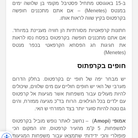
ב-15 באוגוסט מתחיל פסטיבל מקומי בן שלושה ימים
במנטס (Menetes) – אם אתם מתכננים חופשה
בקרפטוס בקיץ שווה לראות אותו.
חתונות קרפאטיות מסורתיות הן חוויה מעניינת במיוחד.
אם אתם מתכננים חופשה בקרפטוס בפסח נסו לראות
את חגיגות חג הפסחא הקרפאטי בכפר מנטס
(Menetes)
חופים בקרפתוס
יש מבחר יפה של חופי ים בקרפטוס. בחלק הדרום
מערבי של האי יש חופים חוליים עם מים שלווים, שיכולים
להיות מעולים עבור משפחות אשר מגיעות אל קרפטוס
עם ילדים בכל הגילאים. הרוח בד”כ מגיעה ממזרח, והים
גם נוטה להיות סוער יותר בצד המזרחי ש האי.
אמופי
(
Amopi
) – נחשב לאתר נופש מוביל בקרפטוס
למשפחות, 5 ק”מ מהעיר קרפטוס, זהו המקום הכי
פופולרי והכי ידידותי שתמצאו עבור משפחות המגיעות