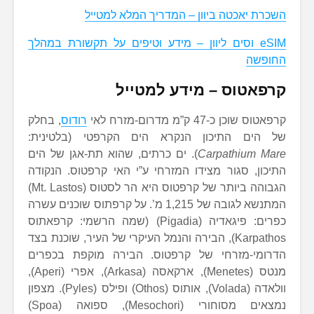
השכרת יאכטה ביוון – המדריך המלא למטייל
eSIM וסים ליוון – מידע וטיפים על תקשורת במהלך
החופשה
קרפאטוס – מידע למטייל
קרפאטוס שוכן כ-47 ק”מ מדרום-מזרח לאי
רודוס
, בחלק
של הים התיכון הנקרא הים הקרפטי (בלטינית:
Carpathium Mare
). ים כרתים, שהוא תת-אגן של הים
התיכון, סגור מצידו המזרחי ע”י האי קרפטוס. הנקודה
הגבוהה ביותר של קרפטוס היא הר לסטוס (Mt. Lastos)
המתנשא לגובה של 1,215 מ’. על קרפתוס שוכנים עשרה
כפרים: פיגאדיה (Pigadia) (שמה הרשמי: קרפאתוס
Karpathos), הבירה והנמל העיקרי של העיר, שוכנת בצד
הדרומי-מזרחי של קרפטוס. הבירה מוקפת בכפרים
מנטס (Menetes), ארקאסה (Arkasa), אפרי (Aperi),
וולאדה (Volada), אותוס (Othos) ופילס (Pyles). מצפון
נמצאים מסוחורי (Mesochori), ספואה (Spoa)