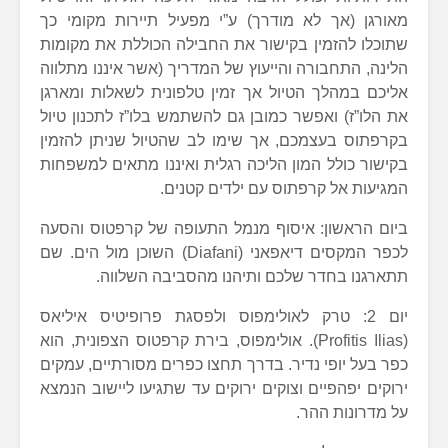
מאורגן (אך לא מודרך) ע”י מפעיל תיירות מקומי כך
שתוכלו להזמין בקישור את החבילה הכוללת את מקומות
הלינה, התחבורה והייעוץ של המדריך (אשר איננו מתלווה
אליכם במהלך הטיול אך זמין טלפונית לשאלות ומארגן
את הלו”ז) ואפשר כמובן גם להשתמש בלו”ז לתכנון טיול
בקרפתוס בעצמכם, אך שימו לב שהטיול שניתן להזמין
בקישור כולל המון הליכה רגלית ואיננו מתאים למשפחות
המגיעות אל קרפתוס עם ילדים קטנים.
ביום הראשון: איסוף מנמל התעופה של קרפטוס והסעה
לכפר המקסים דיאפאני (Diafani) השוכן מול הים. שם
תתארגנו בחדר שלכם ותיהנו מהסביבה השלווה.
יום 2: טרק לאולימפוס ולפסגת פרופיטיס איליאס
(Profitis Ilias). אולימפוס, בירת קרפטוס הצפונית, הוא
כפר בעל יופי נדיר. בדרך תחצו כפרים מסורתיים, עמקים
ירוקים יפהפיים וצוקים ירוקים עד שתגיעו ליישוב הנמצא
על מדרונות ההר.