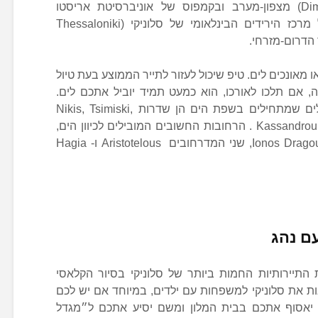
Bardariou (הנקראת גם Dimokratias) מצפון-מערב ובקמפוס של אוניברסיטת אריסטו
(Aristotle University) והמתקנים של מרכז הירידים הבינלאומי של סלוניקי (Thessaloniki
 מאונכים לים. טיפ שיכול לעזור לתייר הממוצע בעת טיול
, אם תלכו לאורכו, הוא כמעט תמיד יוביל אתכם לים.
הרחובות הגדולים ביותר המקבילים לים שמתחילים בשפת הים הן שדרות Nikis, Tsimiski,
Ermou, Egnatia, Agiou Dimitriou ו- Kassandrou . הרחובות החשובים המובילים לכיוון הים,
החל בצפון-מערב הם Ionos Dragoumi, Venizelou, שני המדרחובים Aristotelous ו- Hagia
עם נהג
חוות 7 מהאטרקציות התיירותיות החמות ביותר של סלוניקי בסיור הקלאסי
ות את סלוניקי למשפחות עם ילדים, במיוחד אם יש לכם
ג יאסוף אתכם בבית המלון ומשם יסיע אתכם ל״מגדל