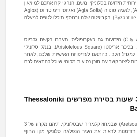
 האטרקציה התיירותית הידועה בסלוניקי. משם, הנהג ייקח אתכם למוזיאון
הארכיאולוגי (Archaeological Museum), לאגיה סופיה (Agia Sofia) ואגיוסי דימיטריוס (Agios
Dimitrios), הכנסיה הביזנטית (Byzantine church) והקריפטה שלה ובנוסף תוכלו לטפס למעלה
ולאחר שירדתם מחומות העיר (City walls) הידועות גם כאקרופוליס, תעברו בקשת גלריוס
(Galerius Arch) או קמרה (Kamara), בכיכר אריסטו (Aristotelous Square), בנמל סלוניקי
Por) ולבסוף תחזרו למגדל הלבן. בהתאם לעדיפויות האישיות שלכם, לאחר
ת ליצור קשר עם סוכן נסיעות מקומי שיוכל להתאים לכם
קרוז במפרץ סלוניקי של 3 שעות בסירת מפרשים Thessaloniki
Ba
השייט בסלוניקי מתחיל במרינה ארצו (Aretsou) שבמחוז קלמריה שבסלוניקי. תיהנו מקרוז של 3
זדמנות לראות את העיר הנפלאה סלוניקי מקו החוף