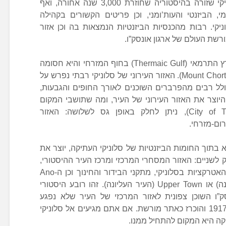
חובבי חיי לילה. אבל יותר מכך, סלוניקי שזורה בהיסטוריה שחוזרת 3,000 שנה אחורה, ואף
הביזנטי והעות’ומני, וכן פריטים הקשורים בקהילה
יקי. רבות מהכנסיות הביזנטיות הנמצאות בה וכן אזור
שת העולם של ארגון אונסק”ו.
סלוניקי שוכנת בקצה הצפוני של המפרץ התרמאי (Thermaic Gulf) בחוף המזרחי והיא חסומה
מדרום-מזרח ע”י הר צ’ורטיאטיס (Mount Chortiatis). האזור העירוני של סלוניקי רבתי נפרש על
1, קמ”ר, מה שכולל רבים מהפרברים השוכנים לאורך החופים והגבעות,
יוצר את האזור העירוני של העיר, ומה שתושבי המקום
מכנים “העיר סלוניקי” (City of Thessaloniki), ניתן לחלק באופן גס לשלושה: האזור
רום-מזרחי.
בתוך החומות הביזנטיות של סלוניקי העתיקה, יוצר את
 לשניים: האזור המסחרי המרכזי ומרכז העיר ההיסטורי,
שם נמצאים רוב היעדים התיירותיים והאטרקציות בסלוניקי, מתקני הבידור והחינוך וכן ה-Ano
Poli (המכונה גם ‘אולד טאון’ (עיר ישנה) או Upper Town (העיר העליונה). זהו רובע היסטורי
”ו השוכן צפונית לאזור המרכזי של העיר שלא נפגע
מהשריפה הגדולה שהתרחשה בשנת 1917 והוכרז כאתר מורשת. אם אתם מגיעים אל סלוניקי
קה היא המקום להתחיל ממנו.