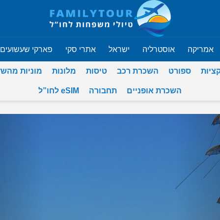
אמריקה
אוסטרליה
ישראל
אתרי סקי
פארקי שעשועים
ציות
ספורט
השכרת רכב
טיסות
מלונות
מוניות מהש
השכרת אופניים
תחבורה
eSIM לחו”ל