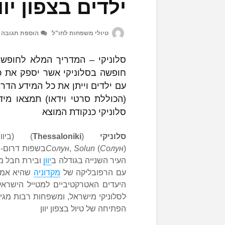
ילדים בצפון יוו
טיולי משפחות לחו"ל
הוספת תגובה
סלוניקי – המדריך המלא לחופשו
חופשה בסלוניקי אשר יספק את כ
עם ילדים וייתן את כל המידע הדר
(הכוללת סרטי וידאו) תמצאו מיד
סלוניקי כנקודת המוצא
סלוניקי
(
Thessaloniki
) (ביוונית: η
Солун
,
Solun
(
Солун
העיר השנייה בגודלה ב
יוון
עם הרפובליקה של
מקדוניה
שהיא אמנם
היעדים האטרקטיביים למטייל הישראל
לסלוניקי מישראל, ומשפחות רבות מגי
הפתיחה של טיול בצפון יוון