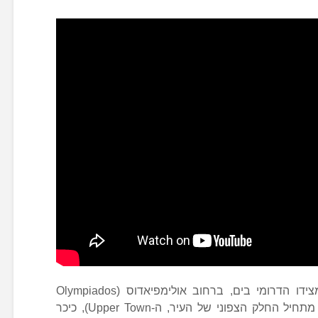
האזור המרכזי של סלוניקי מסתיים מצידו הדרומי בים, ברחוב אולימפיאדוס (Olympiados
Street) בצד הצפון-מזרחי (מנקודה זו מתחיל החלק הצפוני של העיר, ה-Upper Town), כיכר