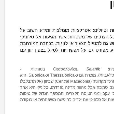
ן
ת וטיולים: אטרקציות מומלצות ומידע חשוב על
ל הצרכים של משפחות אשר מגיעות אל סלוניקי
וש גם למטייל הצעיר או לזוגות. בכתבה המורחבת
ע מפורט גם על אפשרויות לטיול בצפון יוון עם
Θεσσαλονίκ,
Selanik
בטורקית ו-
)בשפות דרום-סלאביות), מוכרת גם כ-Thessalonica וכ-Salonica, היא
ובירת חבל מרכז מקדוניה (Central Macedonia) שביוון (אל תתבלבלו
 סמוכה אבל מהווה מדינה נפרדת). סלוניקי היא אחד
י עקב זמני הטיסה הקצרים והמספר הגדול של טיסות
עות אל סלוניקי עם ילדים לחופשה משפחתית או כנקודת