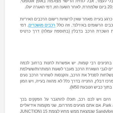
י לעצור, אבל לוחית הרישוי מצולמת באופן אוטומטי.
 כרגע בעייה מאחר שאין לרשויות רישום הרכבים האיריות
כבים הרשומים באירלנד, וזה כולל
רכבים מושכרים
, דמי
רת השכרת הרכב בדבלין (בתוספת עמלה) דרך כרטיס
 בחניונים רבי קומות. יש אפשרות לחנות ברחוב לכמה
רים לגבי השארת הרכב מעבר לשעות המותרות/ששילמת
נשלחות לסנדל את הרכב, והקנסות לשחרור הרכב נעים
 24 שעות. מחוץ למרכז דבלין, החנייה בדרך כלל לא מהווה בעייה, ויש המון
יום ויש לכם רכב, תוכלו להתגבר על הפקקים בכך
שתשאירו את הרכב בתחנת Park and Ride. אם אתם מגיעים מהדרום, שני מקומות אידיאליים
להשאיר את הרכב הם בתחנה Sandyford Luas שנמצאת ממש מחוץ לצומת 15 (JUNCTION