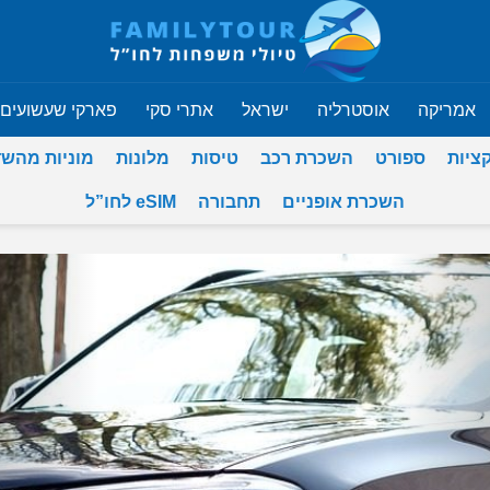
אמריקה
אוסטרליה
ישראל
אתרי סקי
פארקי שעשועים
ציות
ספורט
השכרת רכב
טיסות
מלונות
מוניות מהש
השכרת אופניים
תחבורה
eSIM לחו”ל