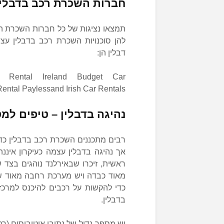
חברות השכרת רכב בדבלין
תמצאו נציגות של כל חברות השכרת ה
להן סוכנויות השכרת רכב בדבלין ע
דבלין הן:
r Rental Ireland Budget Car
Rental Paylessand Irish Car Rentals
נהיגה בדבלין – טיפים למט
רבים מתכננים השכרת רכב בדבלין כדי
אך נהיגה בדבלין עצמה כעיקרון איננ
ראשית, זיכרו שבאירלנד נוהגים בצד 
מאוד כבדה ויש מערכת רחבה מאוד ש
כדי להקשות על רכבים להיכנס למרכז 
בדבלין.
יש מספר גדול של נתיבי אוטובוסים (רק 