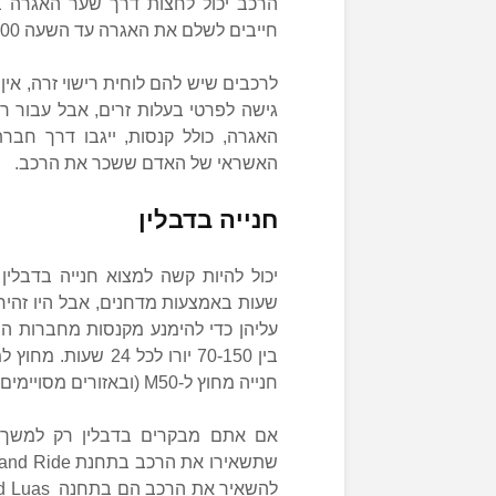
הרכב יכול לחצות דרך שער האגרה בל
חייבים לשלם את האגרה עד השעה 20:00 ביום שלמחרת. לאחר השעה הזו, דמי האגרה יעלו.
לרכבים שיש להם לוחית רישוי זרה, אין
גישה לפרטי בעלות זרים, אבל עבור ר
האגרה, כולל קנסות, ייגבו דרך חב
האשראי של האדם ששכר את הרכב.
חנייה בדבלין
יכול להיות קשה למצוא חנייה בדבלין
שעות באמצעות מדחנים, אבל היו זהי
עליהן כדי להימנע מקנסות מחברות ה
בין 70-150 יורו לכל
חנייה מחוץ ל-M50 (ובאזורים מסויימים בתוך כביש הטבעת M50).
אם אתם מבקרים בדבלין רק למשך ה