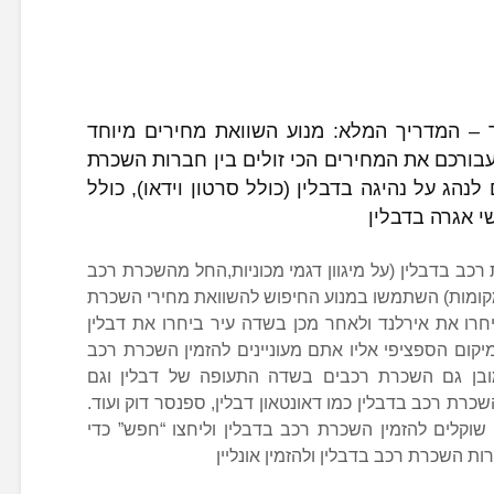
 – המדריך המלא: מנוע השוואת מחירים מיוחד
בורכם את המחירים הכי זולים בין חברות השכרת
לנהג על נהיגה בדבלין (כולל סרטון וידאו), כולל
י אגרה בדבלין
רכב בדבלין (על מיגוון דגמי מכוניות,החל מהשכרת רכב
 ועד השכרת ג’יפ או מיניוואן עם 7 מקומות) השתמשו במנוע החיפוש להשוואת מחירי השכרת
רו את אירלנד ולאחר מכן בשדה עיר ביחרו את דבלין
 המיקום הספציפי אליו אתם מעוניינים להזמין השכרת רכב
מובן גם השכרת רכבים בשדה התעופה של דבלין וגם
שכרת רכב בדבלין כמו דאונטאון דבלין, ספנסר דוק ועוד.
שוקלים להזמין השכרת רכב בדבלין וליחצו “חפש” כדי
ת השכרת רכב בדבלין ולהזמין אונליין