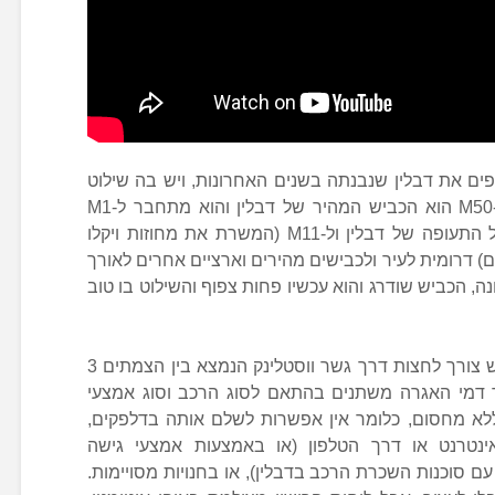
ים את דבלין שנבנתה בשנים האחרונות, ויש בה שילוט
שמבוסס על צבעים – סגול וכחול. ה-M50 הוא הכביש המהיר של דבלין והוא מתחבר ל-M1
) על יד נמל התעופה של דבלין ול-M11 (המשרת את מחוזות ויקלו
וווקספורד (Wexford) והדרום) דרומית לעיר ולכבישים מהירים וארציים אחרים לאורך
נה, הכביש שודרג והוא עכשיו פחות צפוף והשילוט בו טוב
עם זאת, כשחוצים את הנהר ב-M50 יש צורך לחצות דרך גשר ווסטלינק הנמצא בין הצמתים 3
גרה, כאשר דמי האגרה משתנים בהתאם לסוג הרכב וסוג אמצעי
א מחסום, כלומר אין אפשרות לשלם אותה בדלפקים,
נטרנט או דרך הטלפון (או באמצעות אמצעי גישה
ם סוכנות השכרת הרכב בדבלין), או בחנויות מסויימות.