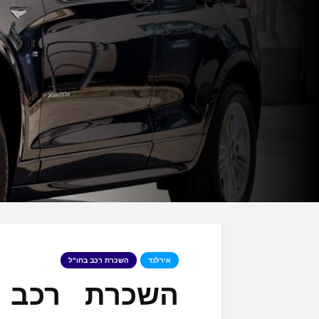
אירלנד
השכרת רכב בחו"ל
השכרת רכב ב