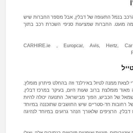
רכב בנמל התעופה של דבלין, אבל מספר החברות שיש
צמה מועט. החברות שמציעות סניפי השכרת רכב בתוך
CARHIRE.ie , Europcar, Avis, Hertz, Ca
ייל
 לצאת ממנה לטיול באירלנד וזה בהחלט פיתרון מומלץ,
ה מאוד מומלצת ברוב שעות היום, בעיקר במרכז דבלין.
שמאל של הכביש, הפוך מבישראל. התנועה יכולה להיות
ל רחובות חד-סטריים שיש החושבים שתוכננה במיוחד
דבלין. הרציפים שלאורך הנהר גרועים במיוחד לנהיגה
אוטובוסים, מוניות ואופניים מורשים בנתיבים אלה, ואילו