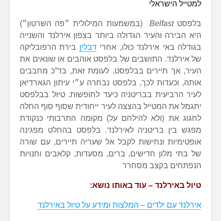
למטייל הישראלי
בלפסט
Belfast
(במשמעות המילולית ״פה השרטון״)
היא הבירה והעיר הגדולה ביותר בצפון אירלנד והשנייה
בגודלה באי אירלנד כולו, אחרי
דבלין
בירת הרפובליקה
של אירלנד. התושבים של בלפסט אוהבים או שונאים את
העיר, אך תיירים בבלפסט, לעומת זאת, בד”כ מחבבים
אותה, וכעדות לכך, בלפסט נבחרה ע״י עיתון הגארדיאן
לעיר הרביעית בבריטניה כיעד לחופשות. טיול בבלפסט
יתגמל את המטייל בהצצה לעיר ייחודית שסוף סוף החלה
לחגוג את (ולא להילחם על) מקומה התרבותי כנקודת
מפגש בין בריטניה לאירלנד. בלפסט בהחלט מפגינה
אופטימיות ונחישות לקבל אל שעריה תיירים, עם שורה
של בתי מלון חדישים, ברים, מסעדות, קלאבים וחנויות
הנפתחים בקצב מסחרר
טיול באירלנד – עוד באותו נושא:
אירלנד עם ילדים – המלצות ומידע על טיול באירלנד