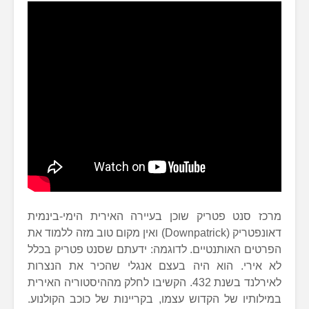
מרכז סנט פטריק שוכן בעיירה האירית הימי-בינמית
דאונפטריק (Downpatrick) ואין מקום טוב מזה ללמוד את
הפרטים האותנטיים. לדוגמה: ידעתם שסנט פטריק בכלל
לא אירי. הוא היה בעצם אנגלי שהכיר את הנצרות
לאירלנד בשנת 432. הקשיבו לחלק מההיסטוריה האירית
במילותיו של הקדוש עצמו, בקריינות של כוכב הקולנוע.