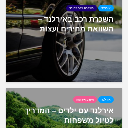
אירלנד
השכרת רכב בחו"ל
השכרת רכב באירלנד –
השוואת מחירים ועצות
אירלנד
מערב אירופה
אירלנד עם ילדים – המדריך
לטיול משפחות