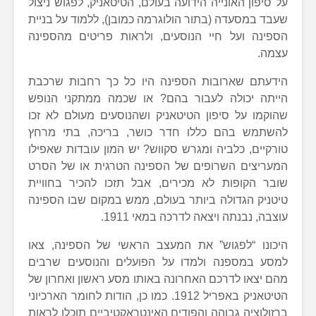
על סיפון האונייה הידועה בעולם, הטיטאניק, לפגוש ניצול
שעבד במסעדה (בתור הולוגרמה כמובן), ללמוד על בניית
הספינה ועל חיי הנוסעים, ולראות פריטים מהספינה
עצמה.
הידעתם שארובות הספינה היו כל כך רחבות שרכבת
הייתה יכולה לעבור בהם? או שכמה ממתקני הנופש
שהוקמו על סיפון הטיטאניק ושהנוסעים מעולם לא זכו
להשתמש בהם כללו חדר כושר, בריכה, בתי מרחץ
טורקיים, כלביה ומגרש סקווש? יש המון עובדות שאפילו
המעריצים השרופים של הספינה הטרגית או של הסרט
שובר הקופות לא מכירים, אבל תזכו להכיר בחוויית
טיטניק הגדולה ביותר בעולם, ממש במקום שבו הספינה
עוצבה, נבנתה ויצאה לדרכה במאי 1911.
היכונו “לפגוש” את המעצב הראשי של הספינה, צאו
למסע במספנה ולמדו על הפועלים והנוסעים שרבים
מהם יצאו לדרכם האחרונה באותו מסע ראשון ואחרון של
הטיטאניק באפריל 1912. כמו כן, הודות לחומר הארכיוני
ברזולוציה גבוהה והפודים האינטראקטיביים תוכלו לראות