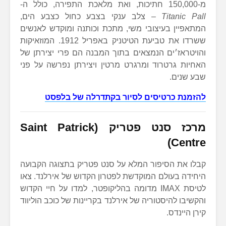
מ-150,000 חתיכות, ואת מלאכת התפירה, כולל ה-
Titanic Pall
– צלב ענקי בצבע כחול כצבע הים,
המתאפיין בעיצובי משי, מתכת וכותנה ומוקדש לאנשים
ששרדו את טביעת הטיטניק באפריל 1912. המוזאיקות
והויטראז׳ים הנמצאים בתוך המבנה הם פרי יצירתן של
האחיות גרטרוד ומרגרט מרטין ויצירתן נפרשה על פני
שבע שנים.
להזמנת כרטיסים לסיור בקתדרלה של בלפסט
מרכז סנט פטריק (Saint Patrick
Centre)
קבלו את הסיפור המלא על סנט פטריק בתצוגה הקבועה
היחידה בעולם המוקדשת לפטרון הקדוש של אירלנד. צאו
לטיסת IMAX מדומה בהליקופטר, למדו על חיי הקדוש
והקשיבו להיסטוריה של אירלנד בקריינות של כוכב הוליווד
קירן היינדס.