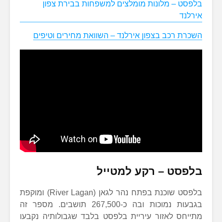
בלפסט – מלונות מומלצים למשפחות בבירת צפון
אירלנד
השכרת רכב בצפון אירלנד – השוואת מחירים וטיפים
בלפסט – רקע למטייל
בלפסט שוכנת בפתח נהר לגאן (River Lagan) ומוקפת
בגבעות נמוכות ובה כ-267,500 תושבים. מספר זה
מתייחס לאזור עיריית בלפסט בלבד שגבולותיה נקבעו