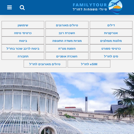
דילים
טיולים מאורגנים
שימושון
אטרקציות
השכרת רכב
כרטיסי טיסה
מלונות מומלצים
מוניות משדה התעופה
ביטוח
כרטיסי ספורט
הזמנת מט”ח
ביטוח לרכב שכור בחו”ל
סים לחו”ל
השכרת אופניים
תחבורה
eSIM לחו”ל
טיולים מאורגנים לחו”ל