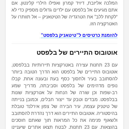
המלכה אליזבת, דיויד קמרון ואפילו הילרי קלינטון. אם
אתם מגיעים אל בלפסט עם ילדים גדולים מספיק כדי לא
“לקחת ללב” את הטרגדיה של הטיטאניק – אל תוותרו על
האטרקציה הזו.
להזמנת כרטיסים ל”טיטאניק בלפסט”
אוטובוס התיירים של בלפסט
עם 23 תחנות עצירה באטרקציות תיירותיות בבלפסט,
אוטובוס התיירים של בלפסט הוא הדרך הטובה ביותר
להסתובב בעיר ולחסוך כסף בעת ובעונה אחת. קבלו
נופים מדהימים של בלפסט וסביבתה, מדריך שמע
רב-שפות וכן שורה של הנחות על אטרקציות שונות
בבלפסט. מבדים וטבק עד ייצור חבלים, וכמובן בנייתה
של טיטניק עצמה, עיר הבירה של צפון אירלנד טובלת
בהיסטוריה. אוטובוס התיירים הוא דרך נהדרת להסתובב
ולשאוף פנימה את כל המראות תוך שאתם חוסכים
בהוצאות. עם 23 תחנות, לבטח תצאו אתרים שיעניינו