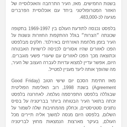
בשנות החמישים. מאז, העיר התרחבה והאוכלוסייה של
האזור המטרופוליטני ביחד עם אוכלוסיית הפרברים
מגיעה לכ-483,000.
בלפסט נכנסה לתודעת העולם בין 1969-1997 בתקופה
שכונתה ״הצרות״ בגלל ההתקפות החוזרות ונשנות על
העיר בזמן מלחמת האזרחים באירלנד. חלקים מבלפסט
הפכו לאזורים שהיו אסורים לכניסה לרשויות האבטחה
וכתוצאה מכך הפכו לאזורים עם שיעורי פשעי מוגברים.
היום, אפשר עדיין למצוא עדויות לעברה העצוב של העיר,
מה שהופך אותה ליעד מעניין למטייל.
מאז חתימת הסכם יום שישי הטוב (Good Friday
Agreement) בשנת 1998, רוב האלימות הפוליטית
שבגללה בלפסט התפרסמה נעלמה. לאחרונה בלפסט
זכתה בתואר העיר הבטוחה ביותר בבריטניה על בסיס
נתונים סטטיסטיים, וכחלק מהמחויבות שלה לשמור על
השלום, בלפסט היום מנסה למשוך אליה תיירים מכל
העולם, בעיקר מארצות הנמצאות מחוץ לבריטניה