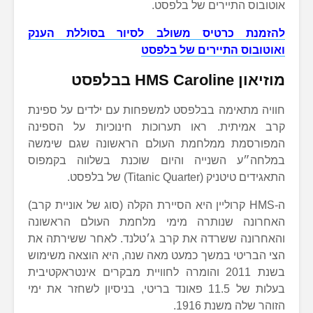
אוטובוס התיירים של בלפסט.
להזמנת כרטיס משולב לסיור בסוללת הענק
ואוטובוס התיירים של בלפסט
מוזיאון HMS Caroline בבלפסט
חוויה מתאימה בבלפסט למשפחות עם ילדים על ספינת
קרב אמיתית. ראו תערוכות חינוכיות על הספינה
המפורסמת ממלחמת העולם הראשונה שגם שימשה
במלחה״ע השנייה והיום שוכנת בשלווה בקמפוס
התאגידים טיטניק (Titanic Quarter) של בלפסט.
ה-HMS קרוליין היא הסיירת הקלה (סוג של אוניית קרב)
האחרונה שנותרה מימי מלחמת העולם הראשונה
והאחרונה ששרדה את קרב ג׳טלנד. לאחר ששירתה את
הצי הבריטי במשך כמעט מאה שנה, היא הוצאה משימוש
בשנת 2011 והומרה לחוויית מבקרים אינטראקטיבית
בעלות של 11.5 פאונד בריטי, בניסיון לשחזר את ימי
הזוהר שלה משנת 1916.