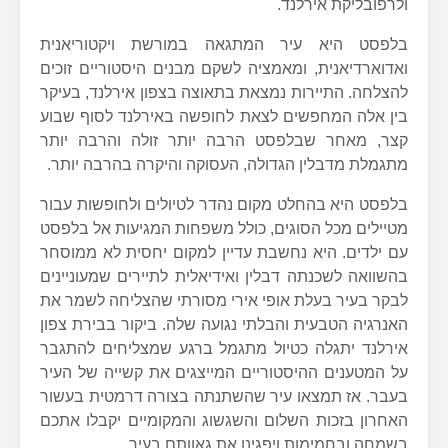
ולרפובליקת אירלנד.
בלפסט היא עיר המתגאה במורשת ויקטוריאנית
ואדוארדיאנית, ומאמציה לשקם מבנים היסטוריים זוכים
להצלחה. התיירות נמצאת בתאוצה בצפון אירלנד, בעיקר
בין אלה המחפשים לצאת לחופשה באירלנד לסוף שבוע
קצר, מאחר שבלפסט הרבה יותר זולה והרבה יותר
מתגמלת מדבלין הגדולה, העסוקה והיקרה בהרבה יותר.
בלפסט היא בהחלט מקום נהדר לטיולים ולחופשות עבור
מטיילים מכל הסוגים, כולל משפחות המגיעות אל בלפסט
עם ילדים. היא נחשבת עדיין למקום יחסית לא ממוסחר
בהשוואה לשכנתה דבלין ואידיאלית לתיירים שמעוניינים
לבקר בעיר בעלת אופי אירי מסורתי שהצליחה לשמר את
האנרגיה הטבעית והבלתי נגועה שלה. ביקור בבירת צפון
אירלנד יתגלה כטיול מתגמל ברגע שמצליחים להתגבר
על המטענים ההיסטוריים המייצגים את קשייה של העיר
בעבר. אז תמצאו עיר שהשתנתה בצורה דרמטית בעשור
האחרון בזכות השלום והשגשוג והמקומיים יקבלו אתכם
בשמחה ובחמימות ויפגינו את גאוותם בעיר.