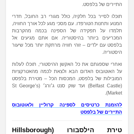
התיירים של בלפסט.
תוכלו לסייר בכל חלקיה, כולל מגורי רב החובל, חדרי
המנוע ותחנות הטורפדו. עם מסכי מגע לכל אורך החוויה,
תלמדו על תפקידה של הספינה בכמה מהקרבות
המכריעים ביותר בהיסטוריה. אם אתם מגיעים אל
בלפסט עם ילדים – זוהי חוויה מרתקת יותר מכל שיעור
היסטוריה.
ואחרי שספגתם את כל האקשן ההיסטורי, תוכלו לעלות
על האוטובוס האדום הבא ולצאת לכמה מהאטרקציות
המובילות של בלפסט, המכסות הכל – מטירת בלפסט
(Belfast Castle) ועד שוק סנט ג׳ורג׳ (St George’s
Market).
להזמנת כרטיסים לספינה קרוליין ולאוטובוס
התיירים של בלפסט
טירת הילסבורו (Hillsborough