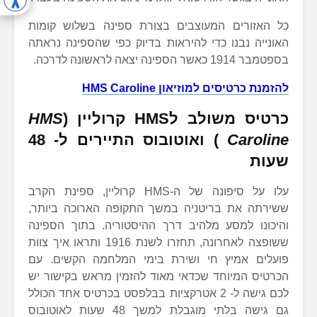
כל האזורים המעוצבים בצורת ספינה בשלוש קומות
האונייה נבנו כדי להיראות בדיוק כפי שהספינה נראתה
בספטמבר 1914 כאשר הספינה יצאה לראשונה לדרכה.
להזמנת כרטיסים למוזיאון HMS Caroline
כרטיס משולב לHMS קרוליין (
HMS
Caroline
) ואוטובוס התיירים ל- 48
שעות
עלו על סיפונה של ה-HMS קרוליין, ספינת הקרב
ששירתה את בריטניה במשך התקופה הארוכה ביותר,
והיכונו למסע מלהיב דרך ההיסטוריה. בתוך הספינה
ששופצה לאחרונה, תחזרו לשנת 1916 ותראו איך צוות
פועלים אמיץ חי ושירת בימי המלחמה הקשים. עם
הכרטיס המיוחד שכדאי מאוד להזמין מראש בקישור יש
לכם גישה ל- 2 אטרקציות בבלפסט בכרטיס אחד הכולל
גם גישה בלתי מוגבלת למשך 48 שעות לאוטובוס