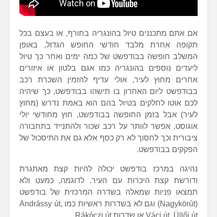
אם אתם מתכננים טיול בהונגריה בחורף, או בעצם בכל
תקופה אחרת מלבד חודשי החופש הגדול, באופן
המשלב חופשה בבודפשט של כמה ימים ואחר כך טיול
ליעדים נוספים בהונגריה כמו אגם בלטון או איזורים
אחרים מחוץ לעיר, אולי עדיף להזמין השכרת רכב
בבודפשט ליום האחרון בו תישהו בבודפשט, כך שיהיה
לכם אוטו לחלקים בטיול בהם הוא באמת נדרש (מחוץ
לעיר) אבל בזמן החופשה בבודפשט, חוץ מחודשי יולי
אוגוסט, אפשר לוותר על רכב שכור ולהתנייד בתחבורה
ציבורית וכך לחסוך לא רק כסף אלא גם את התיסכול של
הפקקים בבודפשט.
נהיגה במרכז בודפשט יכולה להיות קצת מאתגרת
ודורשת קצת היכרות עם העיר. לדוגמה, כמעט ולא
תמצאו פניות שמאלה בשדרה המרכזית של בודפשט
(Nagykörút) וגם לא בשדרות ראשיות כמו Andrássy út,
Váci út, Üllői út או שדרות Rákóczi út.