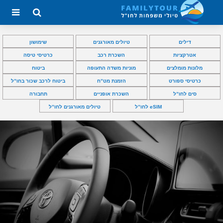
דילים
טיולים מאורגנים
שימושון
אטרקציות
השכרת רכב
כרטיסי טיסה
מלונות מומלצים
מוניות משדה התעופה
ביטוח
כרטיסי ספורט
הזמנת מט”ח
ביטוח לרכב שכור בחו”ל
סים לחו”ל
השכרת אופניים
תחבורה
eSIM לחו”ל
טיולים מאורגנים לחו”ל