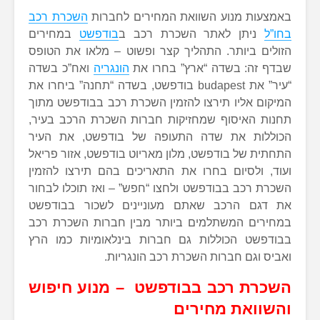
באמצעות מנוע השוואת המחירים לחברות
השכרת רכב
בחו”ל
ניתן לאתר השכרת רכב ב
בודפשט
במחירים
הזולים ביותר. התהליך קצר ופשוט – מלאו את הטופס
שבדף זה: בשדה “ארץ” בחרו את
הונגריה
ואח”כ בשדה
“עיר” את budapest בודפשט, בשדה “תחנה” ביחרו את
המיקום אליו תירצו להזמין השכרת רכב בבודפשט מתוך
תחנות האיסוף שמחזיקות חברות השכרת הרכב בעיר,
הכוללות את שדה התעופה של בודפשט, את העיר
התחתית של בודפשט, מלון מאריוט בודפשט, אזור פריאל
ועוד, ולסיום בחרו את התאריכים בהם תירצו להזמין
השכרת רכב בבודפשט ולחצו “חפש” – ואז תוכלו לבחור
את דגם הרכב שאתם מעוניינים לשכור בבודפשט
במחירים המשתלמים ביותר מבין חברות השכרת רכב
בבודפשט הכוללות גם חברות בינלאומיות כמו הרץ
ואביס וגם חברות השכרת רכב הונגריות.
השכרת רכב בבודפשט – מנוע חיפוש
והשוואת מחירים