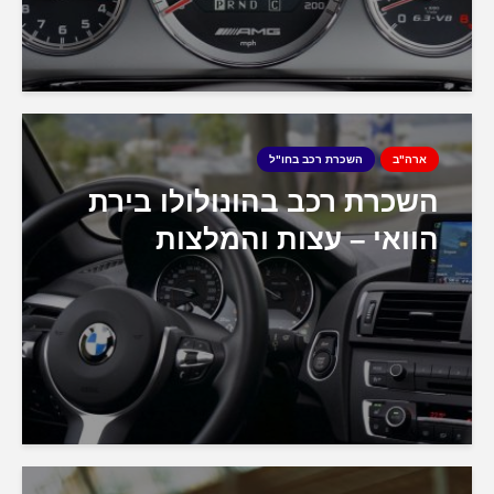
ארה"ב
השכרת רכב בחו"ל
השכרת רכב בהונולולו בירת
הוואי – עצות והמלצות