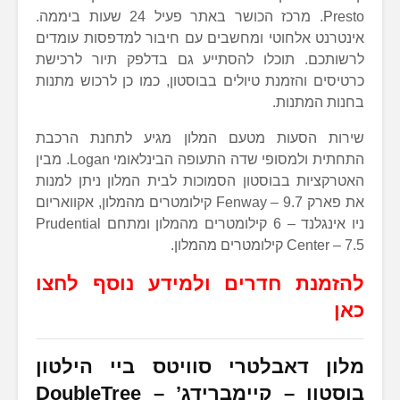
Presto. מרכז הכושר באתר פעיל 24 שעות ביממה.
אינטרנט אלחוטי ומחשבים עם חיבור למדפסות עומדים
לרשותכם. תוכלו להסתייע גם בדלפק תיור לרכישת
כרטיסים והזמנת טיולים בבוסטון, כמו כן לרכוש מתנות
בחנות המתנות.
שירות הסעות מטעם המלון מגיע לתחנת הרכבת
התחתית ולמסופי שדה התעופה הבינלאומי Logan. מבין
האטרקציות בבוסטון הסמוכות לבית המלון ניתן למנות
את פארק Fenway – 9.7 קילומטרים מהמלון, אקוואריום
ניו אינגלנד – 6 קילומטרים מהמלון ומתחם Prudential
Center – 7.5 קילומטרים מהמלון.
להזמנת חדרים ולמידע נוסף לחצו
כאן
מלון דאבלטרי סוויטס ביי הילטון
בוסטון – קיימברידג’ –
DoubleTree