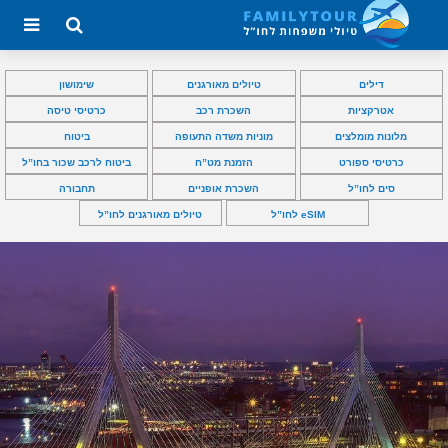
דילים
טיולים מאורגנים
שימושון
אטרקציות
השכרת רכב
כרטיסי טיסה
מלונות מומלצים
מוניות משדה התעופה
ביטוח
כרטיסי ספורט
הזמנת מט”ח
ביטוח לרכב שכור בחו”ל
סים לחו”ל
השכרת אופניים
תחבורה
eSIM לחו”ל
טיולים מאורגנים לחו”ל