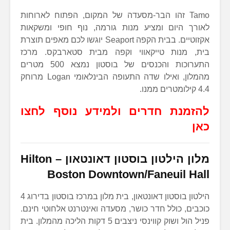
Tamo זהו הבר-מסעדה של המקום, הפתוח לארוחות
לאורך היום ומציע מנות גורמה, נוף חופי ומשקאות
אקזוטיים. בבית הקפה Seaport יוגשו לכם מאפים תוצרת
בית, מנות טייקאווי וקפה מבית סטארבקס. מרכז
התערוכות והכנסים של בוסטון נמצא 500 מטרים
מהמלון, ואילו שדה התעופה הבינלאומי Logan מרוחק
4.4 קילומטרים ממנו.
להזמנת חדרים ולמידע נוסף לחצו
כאן
מלון הילטון בוסטון דאונטאון –
Hilton
Boston Downtown/Faneuil Hall
הילטון בוסטון דאונטאון, בית מלון במרכז בוסטון בדירוג 4
כוכבים, כולל חדר כושר, מסעדה ואינטרנט אלחוטי חינם.
פניל הול ושוק קווינסי ניצבים 5 דקות הליכה מהמלון. בית