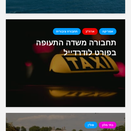
אמריקה
ארה"ב
תחבורה ציבורית
תחבורה משדה התעופה
בפורט לודרדייל
בתי מלון
פולין