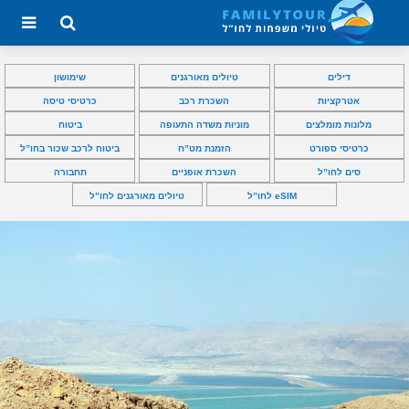
דילים
טיולים מאורגנים
שימושון
אטרקציות
השכרת רכב
כרטיסי טיסה
מלונות מומלצים
מוניות משדה התעופה
ביטוח
כרטיסי ספורט
הזמנת מט”ח
ביטוח לרכב שכור בחו”ל
סים לחו”ל
השכרת אופניים
תחבורה
eSIM לחו”ל
טיולים מאורגנים לחו”ל