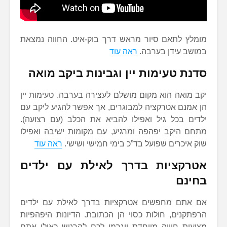
מומלץ לתאם סיור מראש דרך בוק-איט. החווה נמצאת
במושב עידן בערבה.
ראה עוד
סדנת טעימות יין וגבינות ביקב מואה
יקב מואה הוא מקום מושלם לעצירה בערבה. טעימות יין
הן אמנם אטרקציה למבוגרים, אך אפשר להגיע ליקב עם
ילדים בכל גיל ואפילו להביא את הכלב (עם רצועה).
מתחם היקב יפהפה ומרגיע, עם מקומות ישיבה ואפילו
שוק איכרים שפועל בד”כ בימי חמישי ושישי.
ראה עוד
אטרקציות בדרך לאילת עם ילדים
בחינם
אם אתם מחפשים אטרקציות בדרך לאילת עם ילדים
הרפתקנים, חולות כסוי הן הכתובת. הדיונות היפהפיות
מציעות חוויה מיוחדת ויגרמו לכם להרגיש כאילו אתם